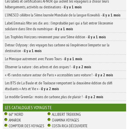
Ces labels et certifications AFNOR qui aident les voyageurs à choisir leurs
hébergements, activités ou destinations
-
il y a 1 mois
L’UNESCO célèbre la 5ème Journée Mondiale de la langue Kiswahili
-
il y a 1 mois
Label Emmaüs fête ses dix ans : l’improbable pari qui a fait entrer l’économie
solidaire dans l’ère du numérique
-
il y a 1 mois
Les Trophées Horizons reviennent pour une 5ème édition
-
il y a 1 mois
Detour Odyssey : des voyages bas carbone où l’expérience l’emporte sur la
destination
-
il y a 1 mois
Le Mexique autrement avec Paseo Tours
-
il y a 1 mois
Observer la nature : des arbres et des orques !
-
il y a 2 mois
« 45 randos nature autour de Paris » accessibles sans voiture !
-
il y a 2 mois
Les BTS de La Baule et de Toulouse remportent la deuxième édition du défi
étudiants « Arts et Vie »
-
il y a 2 mois
Le modèle GreenGo : moins de carbone, plus de plaisir !
-
il y a 2 mois
LES CATALOGUES VOYAGISTE
66° NORD
ALLIBERT TREKKING
AMAROK
CHAMINA VOYAGES
COMPTOIR DES VOYAGES
COSTA RICA DÉCOUVERTE