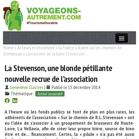
Home
»
Acteurs ecotourisme
»
la France
»
A pied sur les chemins de
Actualités
Stevenson
»
Lancement de la bière Stevenson
T. Responsable
La Stevenson, une blonde pétillante
Destinations
nouvelle recrue de l’association
Acteurs
Geneviève Clastres
|
Publié le 15 décembre 2014
Thèmatique :
Acteur associatif
Thèmes
A l’heure où les fonds publics se font de plus en plus rares, les
OK
adhérents de l’association « Sur le chemin de R.L.Stevenson » ont
eu l’idée de s’associer à un groupement de brasseurs de Haute-
Loire, La Vellavia, afin de créer leur propre bière, source de bien
être et de… financement. Certes, la « pilule » n’a pas été aussi