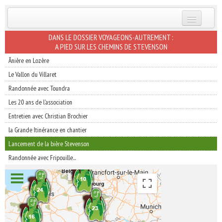
INSCRIVEZ-VOUS | ABONNEZ-VOUS
DANS LE DOSSIER VOYAGEONS-AUTREMENT :
A PIED SUR LES CHEMINS DE STEVENSON
Ânière en Lozère
Le Vallon du Villaret
Randonnée avec Toundra
Les 20 ans de l'association
Entretien avec Christian Brochier
la Grande Itinérance en chantier
Lancement de la bière Stevenson
Randonnée avec Fripouille...