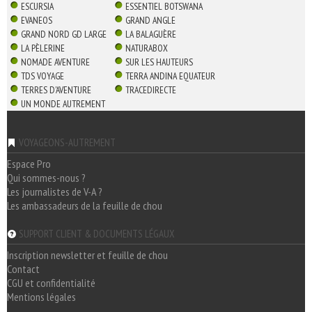
ESCURSIA
ESSENTIEL BOTSWANA
EVANEOS
GRAND ANGLE
GRAND NORD GD LARGE
LA BALAGUÈRE
LA PÈLERINE
NATURABOX
NOMADE AVENTURE
SUR LES HAUTEURS
TDS VOYAGE
TERRA ANDINA EQUATEUR
TERRES D'AVENTURE
TRACEDIRECTE
UN MONDE AUTREMENT
VOYAGEONS-AUTREMENT
Espace Pro
Qui sommes-nous ?
Les journalistes de V-A ?
Les ambassadeurs de la feuille de chou
SUPPORT CLIENT & DOCUMENTS LÉGAUX
Inscription newsletter et feuille de chou
Contact
CGU et confidentialité
Mentions légales