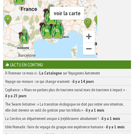
voir la carte
L'ACTU EN CONTINU
À l'honneur ce mois-ci :
La Catalogne
sur Voyageons Autrement
Voyage sur-mesure : ce qui change vraiment
-
il y a 14 jours
Capfrance : « Nous ne parlons plus de tourisme social mais de tourisme à impact »
-
il y a 25 jours
The Swarm Initiative : « La transition écologique ne doit pas rester une intention,
elle doit devenir un outil de gestion pour les hôtels »
-
il y a 1 mois
La Corrèze, un département unique à (re)découvrir absolument !
-
il y a 1 mois
Idée Nomade : faire du voyage de groupe une expérience humaine
-
il y a 1 mois