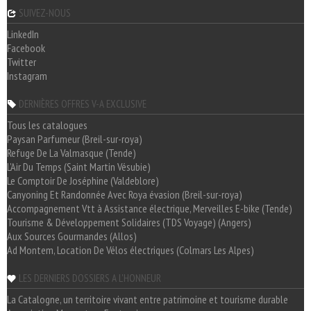
SUIVEZ-NOUS
LinkedIn
Facebook
Twitter
Instagram
DERNIÈRES OFFRES V-A EXCLUSIVE
Tous les catalogues
Paysan Parfumeur (Breil-sur-roya)
Refuge De La Valmasque (Tende)
L'Air Du Temps (Saint Martin Vésubie)
Le Comptoir De Joséphine (Valdeblore)
Canyoning Et Randonnée Avec Roya évasion (Breil-sur-roya)
Accompagnement Vtt à Assistance électrique, Merveilles E-bike (Tende)
Tourisme & Développement Solidaires (TDS Voyage) (Angers)
Aux Sources Gourmandes (Allos)
Ad Montem, Location De Vélos électriques (Colmars Les Alpes)
LES DERNIERS DOSSIERS A L'HONNEUR
La Catalogne, un territoire vivant entre patrimoine et tourisme durable