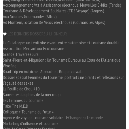
Accompagnement Vtt à Assistance électrique, Merveilles E-bike (Tende)
Tourisme & Développement Solidaires (TDS Voyage) (Angers)
Aux Sources Gourmandes (Allos)
Ad Montem, Location De Vélos électriques (Colmars Les Alpes)
LES DERNIERS DOSSIERS A L'HONNEUR
La Catalogne, un territoire vivant entre patrimoine et tourisme durable
Association Mercantour Ecotourisme
Grande Traversée Jura
Saint-Pierre-et-Miquelon : Un Tourisme Durable au Cœur de l'Atlantique
Woofing
Road Trip en Autriche : Alpbach et Bregenzerwald
Dossier spécial Femmes du tourisme: portraits inspirants et réflexions sur
l'égalité des sexes
La Feuille de Chou #10
Sauver les dauphins de la mer rouge
Les femmes du tourisme
Take The M.E.D
Colloque « Tourisme du futur »
Agence de voyage tourisme solidaire - EChangeons le monde
Marketing d'influence et tourisme
Calvi, le Green Orizonte Festival