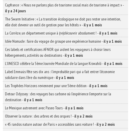
Capfrance : « Nous ne parlons plus de tourisme social mais de tourisme à impact »
-
il y a 24 jours
The Swarm Initiative : « La transition écologique ne doit pas rester une intention,
elle doit devenir un outil de gestion pour les hôtels »
-
il y a 1 mois
La Corrèze, un département unique à (re)découvrir absolument !
-
il y a 1 mois
Idée Nomade : faire du voyage de groupe une expérience humaine
-
il y a 1 mois
Ces labels et certifications AFNOR qui aident les voyageurs à choisir leurs
hébergements, activités ou destinations
-
il y a 1 mois
L’UNESCO célèbre la 5ème Journée Mondiale de la langue Kiswahili
-
il y a 1 mois
Label Emmaüs fête ses dix ans : l’improbable pari qui a fait entrer l’économie
solidaire dans l’ère du numérique
-
il y a 1 mois
Les Trophées Horizons reviennent pour une 5ème édition
-
il y a 1 mois
Detour Odyssey : des voyages bas carbone où l’expérience l’emporte sur la
destination
-
il y a 1 mois
Le Mexique autrement avec Paseo Tours
-
il y a 1 mois
Observer la nature : des arbres et des orques !
-
il y a 2 mois
« 45 randos nature autour de Paris » accessibles sans voiture !
-
il y a 2 mois