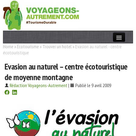
Home
»
Écotourisme
»
Trouver un hotel
»
Evasion au naturel - centre
Actualités
écotouristique
T. Responsable
Evasion au naturel – centre écotouristique
Destinations
de moyenne montagne
Acteurs
Rédaction Voyageons-Autrement
|
Publié le 9 avril 2009
Thèmes
OK