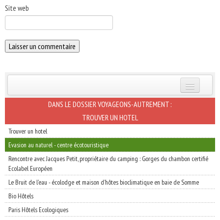
Site web
INSCRIVEZ-VOUS | ABONNEZ-VOUS
DANS LE DOSSIER VOYAGEONS-AUTREMENT :
TROUVER UN HOTEL
Trouver un hotel
Evasion au naturel - centre écotouristique
Rencontre avec Jacques Petit, propriétaire du camping : Gorges du chambon certifié
Ecolabel Européen
Le Bruit de l'eau - écolodge et maison d'hôtes bioclimatique en baie de Somme
Bio Hôtels
Paris Hôtels Ecologiques