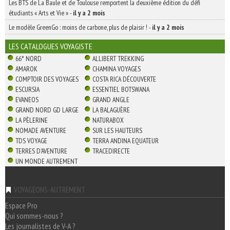
Les BTS de La Baule et de Toulouse remportent la deuxième édition du défi
étudiants « Arts et Vie »
-
il y a 2 mois
Le modèle GreenGo : moins de carbone, plus de plaisir !
-
il y a 2 mois
LES CATALOGUES VOYAGISTE
66° NORD
ALLIBERT TREKKING
AMAROK
CHAMINA VOYAGES
COMPTOIR DES VOYAGES
COSTA RICA DÉCOUVERTE
ESCURSIA
ESSENTIEL BOTSWANA
EVANEOS
GRAND ANGLE
GRAND NORD GD LARGE
LA BALAGUÈRE
LA PÈLERINE
NATURABOX
NOMADE AVENTURE
SUR LES HAUTEURS
TDS VOYAGE
TERRA ANDINA EQUATEUR
TERRES D'AVENTURE
TRACEDIRECTE
UN MONDE AUTREMENT
VOYAGEONS-AUTREMENT
Espace Pro
Qui sommes-nous ?
Les journalistes de V-A ?