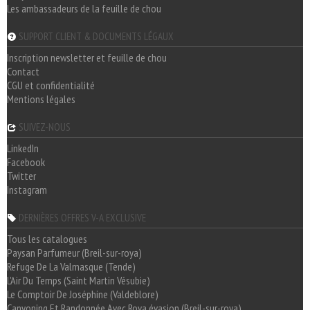
Les ambassadeurs de la feuille de chou
SUPPORT CLIENT & DOCUMENTS LÉGAUX
Inscription newsletter et feuille de chou
Contact
CGU et confidentialité
Mentions légales
SUIVEZ-NOUS
LinkedIn
Facebook
Twitter
Instagram
DERNIÈRES OFFRES V-A EXCLUSIVE
Tous les catalogues
Paysan Parfumeur (Breil-sur-roya)
Refuge De La Valmasque (Tende)
L'Air Du Temps (Saint Martin Vésubie)
Le Comptoir De Joséphine (Valdeblore)
Canyoning Et Randonnée Avec Roya évasion (Breil-sur-roya)