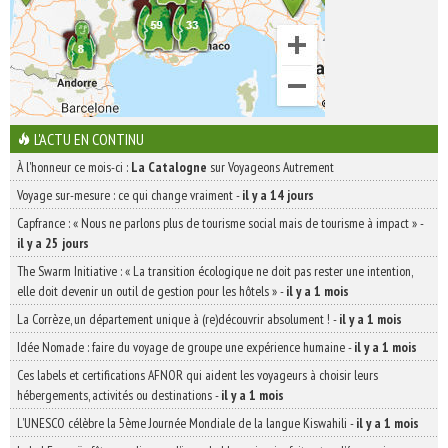
L'ACTU EN CONTINU
À l'honneur ce mois-ci :
La Catalogne
sur Voyageons Autrement
Voyage sur-mesure : ce qui change vraiment
-
il y a 14 jours
Capfrance : « Nous ne parlons plus de tourisme social mais de tourisme à impact »
-
il y a 25 jours
The Swarm Initiative : « La transition écologique ne doit pas rester une intention,
elle doit devenir un outil de gestion pour les hôtels »
-
il y a 1 mois
La Corrèze, un département unique à (re)découvrir absolument !
-
il y a 1 mois
Idée Nomade : faire du voyage de groupe une expérience humaine
-
il y a 1 mois
Ces labels et certifications AFNOR qui aident les voyageurs à choisir leurs
hébergements, activités ou destinations
-
il y a 1 mois
L’UNESCO célèbre la 5ème Journée Mondiale de la langue Kiswahili
-
il y a 1 mois