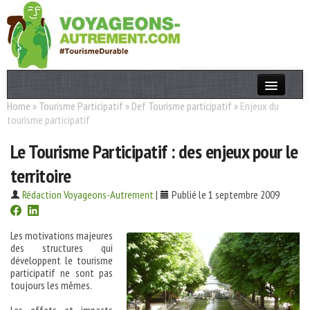
Home
»
Tourisme Participatif
»
Def Tourisme participatif
»
Enjeux du
Actualités
tourisme participatif
T. Responsable
Le Tourisme Participatif : des enjeux pour le
Destinations
territoire
Acteurs
Rédaction Voyageons-Autrement
|
Publié le 1 septembre 2009
Thèmes
Les motivations majeures
des structures qui
OK
développent le tourisme
participatif ne sont pas
toujours les mêmes.