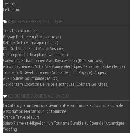
Twitter
Instagram
DERNIÈRES OFFRES V-A EXCLUSIVE
Tous les catalogues
Paysan Parfumeur (Breil-sur-roya)
Refuge De La Valmasque (Tende)
L'Air Du Temps (Saint Martin Vésubie)
Le Comptoir De Joséphine (Valdeblore)
Canyoning Et Randonnée Avec Roya évasion (Breil-sur-roya)
Accompagnement Vtt à Assistance électrique, Merveilles E-bike (Tende)
Tourisme & Développement Solidaires (TDS Voyage) (Angers)
Aux Sources Gourmandes (Allos)
Ad Montem, Location De Vélos électriques (Colmars Les Alpes)
LES DERNIERS DOSSIERS A L'HONNEUR
La Catalogne, un territoire vivant entre patrimoine et tourisme durable
Association Mercantour Ecotourisme
Grande Traversée Jura
Saint-Pierre-et-Miquelon : Un Tourisme Durable au Cœur de l'Atlantique
Woofing