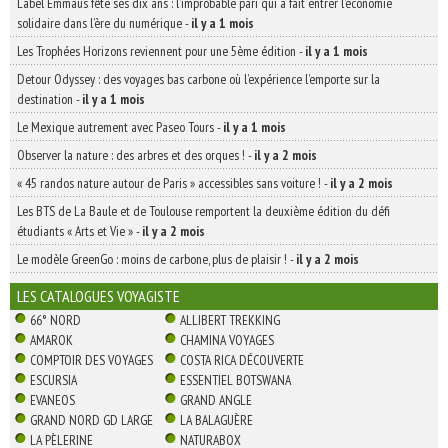
Label Emmaüs fête ses dix ans : l’improbable pari qui a fait entrer l’économie
solidaire dans l’ère du numérique
-
il y a 1 mois
Les Trophées Horizons reviennent pour une 5ème édition
-
il y a 1 mois
Detour Odyssey : des voyages bas carbone où l’expérience l’emporte sur la
destination
-
il y a 1 mois
Le Mexique autrement avec Paseo Tours
-
il y a 1 mois
Observer la nature : des arbres et des orques !
-
il y a 2 mois
« 45 randos nature autour de Paris » accessibles sans voiture !
-
il y a 2 mois
Les BTS de La Baule et de Toulouse remportent la deuxième édition du défi
étudiants « Arts et Vie »
-
il y a 2 mois
Le modèle GreenGo : moins de carbone, plus de plaisir !
-
il y a 2 mois
LES CATALOGUES VOYAGISTE
66° NORD
ALLIBERT TREKKING
AMAROK
CHAMINA VOYAGES
COMPTOIR DES VOYAGES
COSTA RICA DÉCOUVERTE
ESCURSIA
ESSENTIEL BOTSWANA
EVANEOS
GRAND ANGLE
GRAND NORD GD LARGE
LA BALAGUÈRE
LA PÈLERINE
NATURABOX