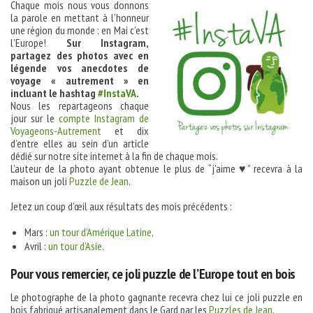
Chaque mois nous vous donnons
la parole en mettant à l’honneur
une région du monde : en Mai c’est
l’Europe!
Sur Instagram,
partagez des photos avec en
légende vos anecdotes de
voyage « autrement » en
incluant le hashtag
#InstaVA
.
Nous les repartageons chaque
jour sur le
compte Instagram de
Voyageons-Autrement
et dix
d’entre elles au sein d’un article
dédié sur notre site internet à la fin de chaque mois.
L’auteur de la photo ayant obtenue le plus de “j’aime ♥” recevra à la
maison un joli
Puzzle de Jean
.
Jetez un coup d’œil aux résultats des mois précédents :
Mars :
un tour d’Amérique Latine
,
Avril :
un tour d’Asie
.
Pour vous remercier, ce joli puzzle de l’Europe tout en bois
Le photographe de la photo gagnante recevra chez lui ce joli puzzle en
bois fabriqué artisanalement dans le Gard par les
Puzzles de Jean
.