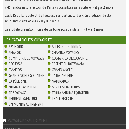
« 45 randos nature autour de Paris » accessibles sans voiture !
-
il y a 2 mois
Les BTS de La Baule et de Toulouse remportent la deuxième édition du défi
étudiants « Arts et Vie »
-
il y a 2 mois
Le modèle GreenGo : moins de carbone, plus de plaisir !
-
il y a 2 mois
LES CATALOGUES VOYAGISTE
66° NORD
ALLIBERT TREKKING
AMAROK
CHAMINA VOYAGES
COMPTOIR DES VOYAGES
COSTA RICA DÉCOUVERTE
ESCURSIA
ESSENTIEL BOTSWANA
EVANEOS
GRAND ANGLE
GRAND NORD GD LARGE
LA BALAGUÈRE
LA PÈLERINE
NATURABOX
NOMADE AVENTURE
SUR LES HAUTEURS
TDS VOYAGE
TERRA ANDINA EQUATEUR
TERRES D'AVENTURE
TRACEDIRECTE
UN MONDE AUTREMENT
VOYAGEONS-AUTREMENT