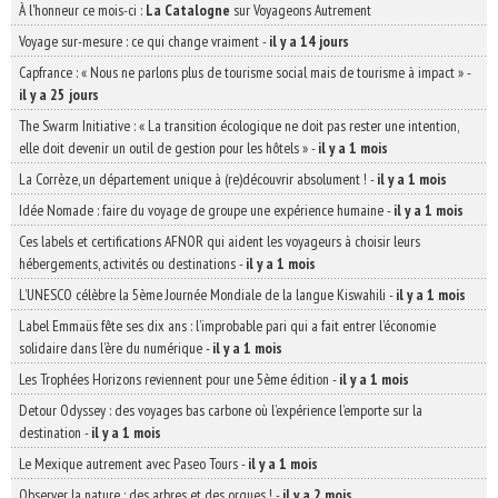
À l'honneur ce mois-ci :
La Catalogne
sur Voyageons Autrement
Voyage sur-mesure : ce qui change vraiment
-
il y a 14 jours
Capfrance : « Nous ne parlons plus de tourisme social mais de tourisme à impact »
-
il y a 25 jours
The Swarm Initiative : « La transition écologique ne doit pas rester une intention,
elle doit devenir un outil de gestion pour les hôtels »
-
il y a 1 mois
La Corrèze, un département unique à (re)découvrir absolument !
-
il y a 1 mois
Idée Nomade : faire du voyage de groupe une expérience humaine
-
il y a 1 mois
Ces labels et certifications AFNOR qui aident les voyageurs à choisir leurs
hébergements, activités ou destinations
-
il y a 1 mois
L’UNESCO célèbre la 5ème Journée Mondiale de la langue Kiswahili
-
il y a 1 mois
Label Emmaüs fête ses dix ans : l’improbable pari qui a fait entrer l’économie
solidaire dans l’ère du numérique
-
il y a 1 mois
Les Trophées Horizons reviennent pour une 5ème édition
-
il y a 1 mois
Detour Odyssey : des voyages bas carbone où l’expérience l’emporte sur la
destination
-
il y a 1 mois
Le Mexique autrement avec Paseo Tours
-
il y a 1 mois
Observer la nature : des arbres et des orques !
-
il y a 2 mois