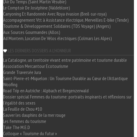
L'Air Du Temps (Saint Martin Vésubie)
Le Comptoir De Joséphine (Valdeblore)
Canyoning Et Randonnée Avec Roya évasion (Breil-sur-roya)
Accompagnement Vtt à Assistance électrique, Merveilles E-bike (Tende)
Tourisme & Développement Solidaires (TDS Voyage) (Angers)
Aux Sources Gourmandes (Allos)
Ad Montem, Location De Vélos électriques (Colmars Les Alpes)
LES DERNIERS DOSSIERS A L'HONNEUR
La Catalogne, un territoire vivant entre patrimoine et tourisme durable
Association Mercantour Ecotourisme
Grande Traversée Jura
Saint-Pierre-et-Miquelon : Un Tourisme Durable au Cœur de l'Atlantique
Woofing
Road Trip en Autriche : Alpbach et Bregenzerwald
Dossier spécial Femmes du tourisme: portraits inspirants et réflexions sur
l'égalité des sexes
La Feuille de Chou #10
Sauver les dauphins de la mer rouge
Les femmes du tourisme
Take The M.E.D
Colloque « Tourisme du futur »