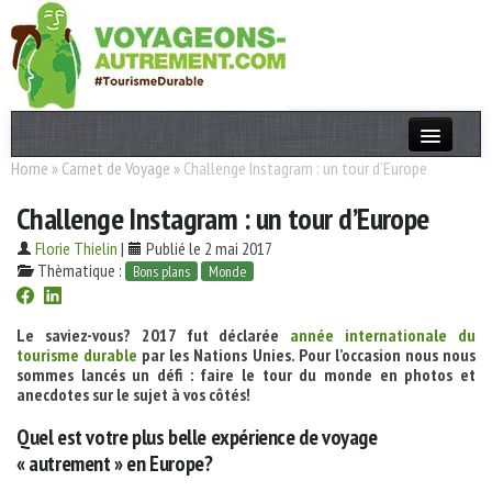
Home
»
Carnet de Voyage
»
Challenge Instagram : un tour d’Europe
Actualités
Challenge Instagram : un tour d’Europe
T. Responsable
Florie Thielin
|
Publié le 2 mai 2017
Destinations
Thèmatique :
Bons plans
Monde
Acteurs
Le saviez-vous? 2017 fut déclarée
année internationale du
Thèmes
tourisme durable
par les Nations Unies. Pour l’occasion nous nous
sommes lancés un défi : faire le
tour du monde en photos et
anecdotes sur le sujet à vos côtés!
OK
Quel est votre plus belle expérience de voyage
« autrement » en Europe?