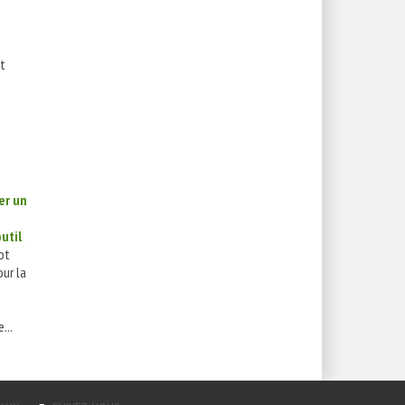
t
er un
util
ot
ur la
...