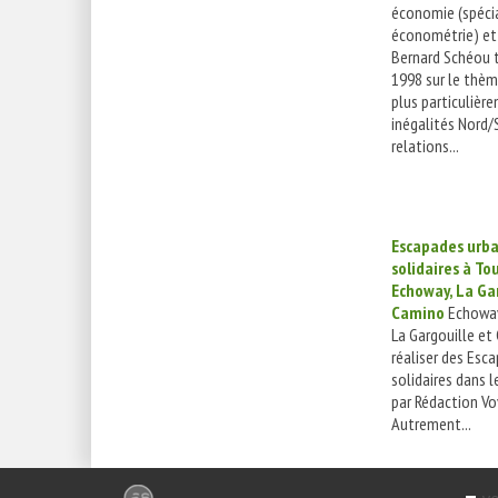
économie (spécia
économétrie) et 
Bernard Schéou t
1998 sur le thèm
plus particulière
inégalités Nord/
relations...
Escapades urba
solidaires à To
Echoway, La Gar
Camino
Echoway
La Gargouille et
réaliser des Esc
solidaires dans l
par Rédaction V
Autrement...