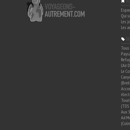
VO
Espa
Qui 
Les j
Les a
DE
Tous 
Paysa
Refug
L'Air
Le Co
Cany
(Brei
Acco
élect
Tour
(TDS 
Aux 
Ad Mo
(Colm