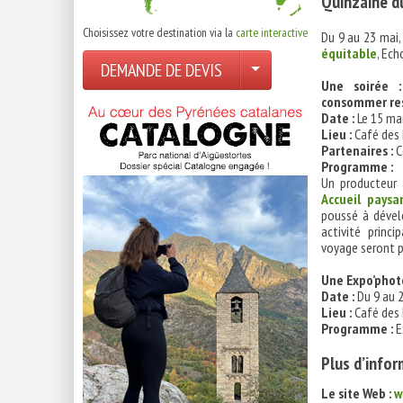
Quinzaine du
Choisissez votre destination via la
carte interactive
Du 9 au 23 mai, 
équitable
, Ech
DEMANDE DE DEVIS
Une soirée 
consommer re
Date :
Le 15 mai
Lieu :
Café des P
Partenaires :
Co
Programme :
Un producteur 
Accueil paysa
poussé à dével
activité princ
voyage seront p
Une Expo’phot
Date :
Du 9 au 
Lieu :
Café des P
Programme :
E
Plus d’infor
Le site Web :
w