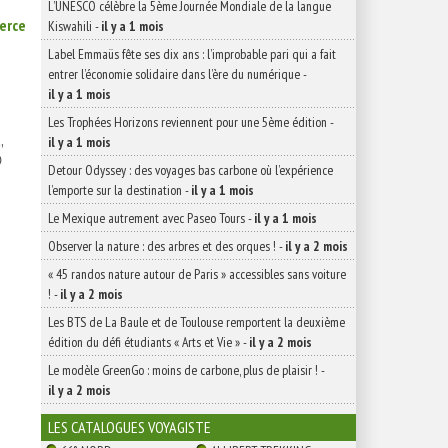
L’UNESCO célèbre la 5ème Journée Mondiale de la langue
erce
Kiswahili
-
il y a 1 mois
Label Emmaüs fête ses dix ans : l’improbable pari qui a fait
entrer l’économie solidaire dans l’ère du numérique
-
il y a 1 mois
Les Trophées Horizons reviennent pour une 5ème édition
-
,
il y a 1 mois

Detour Odyssey : des voyages bas carbone où l’expérience
l’emporte sur la destination
-
il y a 1 mois
Le Mexique autrement avec Paseo Tours
-
il y a 1 mois
Observer la nature : des arbres et des orques !
-
il y a 2 mois
« 45 randos nature autour de Paris » accessibles sans voiture
!
-
il y a 2 mois
Les BTS de La Baule et de Toulouse remportent la deuxième
édition du défi étudiants « Arts et Vie »
-
il y a 2 mois
Le modèle GreenGo : moins de carbone, plus de plaisir !
-
il y a 2 mois
LES CATALOGUES VOYAGISTE