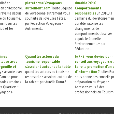
lisé en
plateforme Voyageons-
durable 2010 -
en philosophie,
autrement.com
Toute l'équipe
Comportements
ravaille depuis
de Voyageons-autrement vous
responsables
En 2010, la
e du tourisme,
souhaite de joyeuses fêtes. ~
Semaine du développemen
ment sur les
par Rédaction Voyageons-
durable valorise les
Sud et les
Autrement...
changements de
comportements observés
depuis le Grenelle
Environnement. ~ par
Rédaction...
ines
Quand les acteurs du
6/7 - Si vous deviez donn
ulouse avec
tourisme responsable
conseil aux voyageurs et
gouille et
s'assoient autour de la table
faire la promotion d'un o
 s'associe avec
quand les acteurs du tourisme
d'information ?
Julien Bu
 Camino pour
resonsable s'assoient autour de
nous donne des conseils po
apades urbaines
la table ~ par Aurélia Dumté...
préparation du Voyage :
es Quartiers ~
Adressez-vous à des
oyageons-
professionnels du Tourisme