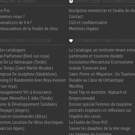
YAGEONS-AUTREMENT
SUPPORT CLIENT & DOCUMENTS LÉ
ce Pro
Inscription newsletter et feuille de c
sommes-nous ?
Contact
ournalistes de V-A ?
CGU et confidentialité
mbassadeurs de la feuille de chou
Mentions légales
RNIÈRES OFFRES V-A EXCLUSIVE
LES DERNIERS DOSSIERS A L'HONNEU
les catalogues
La Catalogne, un territoire vivant entr
n Parfumeur (Breil-sur-roya)
patrimoine et tourisme durable
e De La Valmasque (Tende)
Association Mercantour Ecotourisme
 Du Temps (Saint Martin Vésubie)
Grande Traversée Jura
mptoir De Joséphine (Valdeblore)
Saint-Pierre-et-Miquelon : Un Tourism
oning Et Randonnée Avec Roya évasion
Durable au Cœur de l'Atlantique
l-sur-roya)
Woofing
mpagnement Vtt à Assistance
Road Trip en Autriche : Alpbach et
rique, Merveilles E-bike (Tende)
Bregenzerwald
isme & Développement Solidaires
Dossier spécial Femmes du tourisme:
Voyage) (Angers)
portraits inspirants et réflexions sur
Sources Gourmandes (Allos)
l'égalité des sexes
ntem, Location De Vélos électriques
La Feuille de Chou #10
ars Les Alpes)
Sauver les dauphins de la mer rouge
Les femmes du tourisme