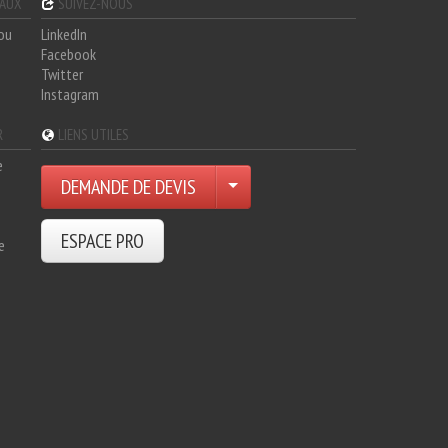
GAUX
SUIVEZ-NOUS
hou
LinkedIn
Facebook
Twitter
Instagram
R
LIENS UTILES
e
DEMANDE DE DEVIS
ESPACE PRO
e