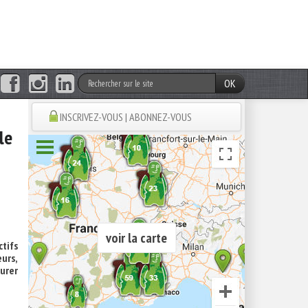
OK
INSCRIVEZ-VOUS | ABONNEZ-VOUS
le
voir la carte
tifs
urs,
surer