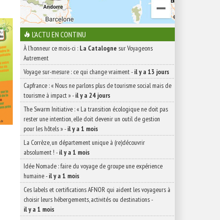
L'ACTU EN CONTINU
À l'honneur ce mois-ci :
La Catalogne
sur Voyageons
Autrement
Voyage sur-mesure : ce qui change vraiment
-
il y a 13 jours
Capfrance : « Nous ne parlons plus de tourisme social mais de
tourisme à impact »
-
il y a 24 jours
The Swarm Initiative : « La transition écologique ne doit pas
rester une intention, elle doit devenir un outil de gestion
pour les hôtels »
-
il y a 1 mois
La Corrèze, un département unique à (re)découvrir
absolument !
-
il y a 1 mois
Idée Nomade : faire du voyage de groupe une expérience
humaine
-
il y a 1 mois
Ces labels et certifications AFNOR qui aident les voyageurs à
choisir leurs hébergements, activités ou destinations
-
il y a 1 mois