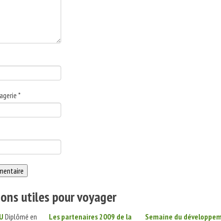
agerie
*
ons utiles pour voyager
U
Diplômé en
Les partenaires 2009 de la
Semaine du développe