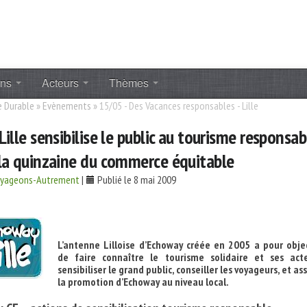
ons
Acteurs
Thèmes
 Durable
»
Evènements
»
15/05 - Des Vacances responsables - Lille
ille sensibilise le public au tourisme responsab
la quinzaine du commerce équitable
oyageons-Autrement
|
Publié le 8 mai 2009
L’antenne Lilloise d’Echoway créée en 2005 a pour objec
de faire connaître le tourisme solidaire et ses acte
sensibiliser le grand public, conseiller les voyageurs, et as
la promotion d’Echoway au niveau local.