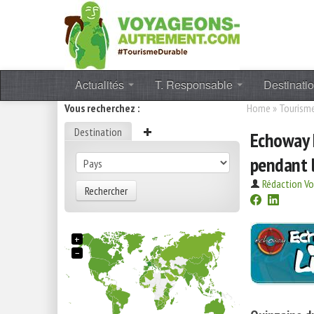
Actualités
T. Responsable
Destinati
Vous recherchez :
Home
»
Tourisme
Destination
Echoway L
pendant 
Rédaction V
Rechercher
+
−