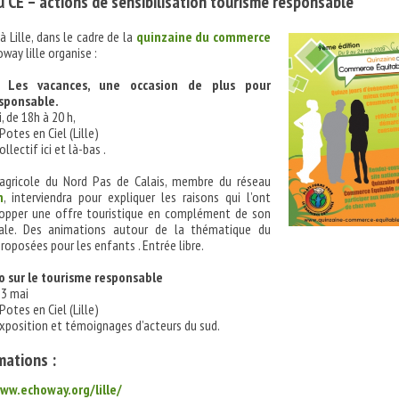
 CE – actions de sensibilisation tourisme responsable
à Lille, dans le cadre de la
quinzaine du commerce
oway lille organise :
: Les vacances, une occasion de plus pour
sponsable.
, de 18h à 20 h,
otes en Ciel (Lille)
llectif ici et là-bas .
agricole du Nord Pas de Calais, membre du réseau
n
, interviendra pour expliquer les raisons qui l’ont
opper une offre touristique en complément de son
ipale. Des animations autour de la thématique du
roposées pour les enfants . Entrée libre.
o sur le tourisme responsable
23 mai
otes en Ciel (Lille)
xposition et témoignages d’acteurs du sud.
mations :
ww.echoway.org/lille/