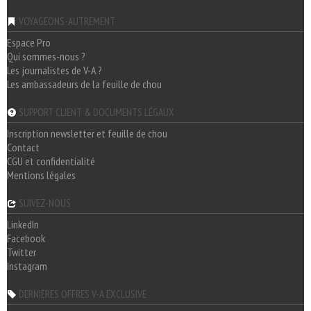
VOYAGEONS-AUTREMENT
Espace Pro
Qui sommes-nous ?
Les journalistes de V-A ?
Les ambassadeurs de la feuille de chou
SUPPORT CLIENT & DOCUMENTS LÉGAUX
Inscription newsletter et feuille de chou
Contact
CGU et confidentialité
Mentions légales
SUIVEZ-NOUS
LinkedIn
Facebook
Twitter
Instagram
DERNIÈRES OFFRES V-A EXCLUSIVE