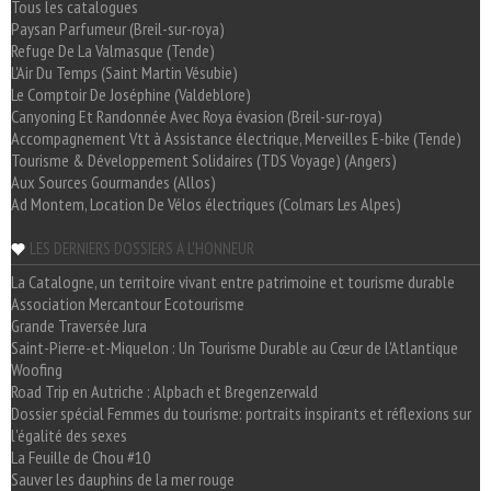
Tous les catalogues
Paysan Parfumeur (Breil-sur-roya)
Refuge De La Valmasque (Tende)
L'Air Du Temps (Saint Martin Vésubie)
Le Comptoir De Joséphine (Valdeblore)
Canyoning Et Randonnée Avec Roya évasion (Breil-sur-roya)
Accompagnement Vtt à Assistance électrique, Merveilles E-bike (Tende)
Tourisme & Développement Solidaires (TDS Voyage) (Angers)
Aux Sources Gourmandes (Allos)
Ad Montem, Location De Vélos électriques (Colmars Les Alpes)
LES DERNIERS DOSSIERS A L'HONNEUR
La Catalogne, un territoire vivant entre patrimoine et tourisme durable
Association Mercantour Ecotourisme
Grande Traversée Jura
Saint-Pierre-et-Miquelon : Un Tourisme Durable au Cœur de l'Atlantique
Woofing
Road Trip en Autriche : Alpbach et Bregenzerwald
Dossier spécial Femmes du tourisme: portraits inspirants et réflexions sur
l'égalité des sexes
La Feuille de Chou #10
Sauver les dauphins de la mer rouge