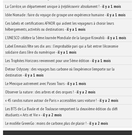
La Corrèze, un département unique à (re)découvrir absolument !
-
il y a 1 mois
Idée Nomade : faire du voyage de groupe une expérience humaine
-
il y a 1 mois
Ces labels et certifications AFNOR qui aident les voyageurs à choisir leurs
hébergements, activités ou destinations
-
il y a 1 mois
L’UNESCO célèbre la 5ème Journée Mondiale de la langue Kiswahili
-
il y a 1 mois
Label Emmaüs fête ses dix ans : l’improbable pari qui a fait entrer l’économie
solidaire dans l’ère du numérique
-
il y a 1 mois
Les Trophées Horizons reviennent pour une 5ème édition
-
il y a 1 mois
Detour Odyssey : des voyages bas carbone où l’expérience l’emporte sur la
destination
-
il y a 1 mois
Le Mexique autrement avec Paseo Tours
-
il y a 1 mois
Observer la nature : des arbres et des orques !
-
il y a 2 mois
« 45 randos nature autour de Paris » accessibles sans voiture !
-
il y a 2 mois
Les BTS de La Baule et de Toulouse remportent la deuxième édition du défi
étudiants « Arts et Vie »
-
il y a 2 mois
Le modèle GreenGo : moins de carbone, plus de plaisir !
-
il y a 2 mois