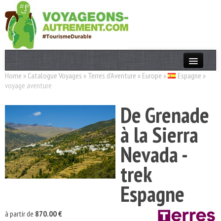
Home
»
Catalogue Voyages
»
Terres d'Aventure
»
Europe
»
Espagne
»
Actualités
voyage aventure
T. Responsable
De Grenade
Destinations
à la Sierra
Acteurs
Nevada -
Thèmes
trek
OK
Espagne
à partir de
870.00 €