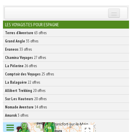
INSCRIVEZ-VOUS | ABONNEZ-VOUS
LES VOYAGISTES POUR ESPAGNE
Terres d'Aventure
63 offres
Grand Angle
35 offres
Evaneos
33 offres
Chamina Voyages
27 offres
La Pèlerine
26 offres
Comptoir des Voyages
25 offres
La Balaguère
22 offres
Allibert Trekking
20 offres
Sur Les Hauteurs
20 offres
Nomade Aventure
14 offres
Amarok
3 offres