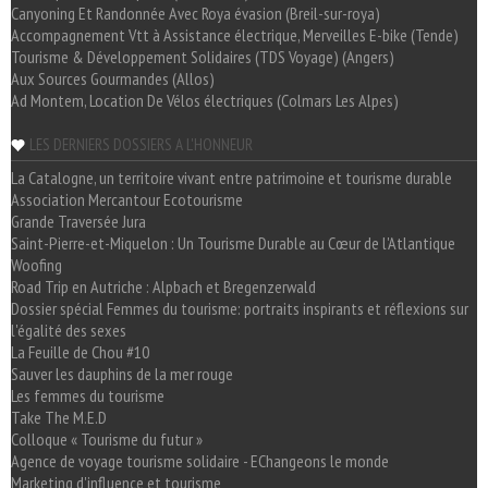
Canyoning Et Randonnée Avec Roya évasion (Breil-sur-roya)
Accompagnement Vtt à Assistance électrique, Merveilles E-bike (Tende)
Tourisme & Développement Solidaires (TDS Voyage) (Angers)
Aux Sources Gourmandes (Allos)
Ad Montem, Location De Vélos électriques (Colmars Les Alpes)
LES DERNIERS DOSSIERS A L'HONNEUR
La Catalogne, un territoire vivant entre patrimoine et tourisme durable
Association Mercantour Ecotourisme
Grande Traversée Jura
Saint-Pierre-et-Miquelon : Un Tourisme Durable au Cœur de l'Atlantique
Woofing
Road Trip en Autriche : Alpbach et Bregenzerwald
Dossier spécial Femmes du tourisme: portraits inspirants et réflexions sur
l'égalité des sexes
La Feuille de Chou #10
Sauver les dauphins de la mer rouge
Les femmes du tourisme
Take The M.E.D
Colloque « Tourisme du futur »
Agence de voyage tourisme solidaire - EChangeons le monde
Marketing d'influence et tourisme