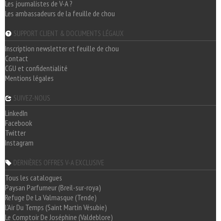
Les journalistes de V-A ?
Les ambassadeurs de la feuille de chou
SUPPORT CLIENT & DOCUMENTS LÉGAUX
Inscription newsletter et feuille de chou
Contact
CGU et confidentialité
Mentions légales
SUIVEZ-NOUS
LinkedIn
Facebook
Twitter
Instagram
DERNIÈRES OFFRES V-A EXCLUSIVE
Tous les catalogues
Paysan Parfumeur (Breil-sur-roya)
Refuge De La Valmasque (Tende)
L'Air Du Temps (Saint Martin Vésubie)
Le Comptoir De Joséphine (Valdeblore)