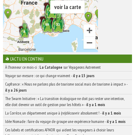
voir la carte
L'ACTU EN CONTINU
À l'honneur ce mois-ci :
La Catalogne
sur Voyageons Autrement
Voyage sur-mesure : ce qui change vraiment
-
il y a 15 jours
Capfrance : « Nous ne parlons plus de tourisme social mais de tourisme à impact »
-
il y a 26 jours
The Swarm Initiative : « La transition écologique ne doit pas rester une intention,
elle doit devenir un outil de gestion pour les hôtels »
-
il y a 1 mois
La Corrèze, un département unique à (re)découvrir absolument !
-
il y a 1 mois
Idée Nomade : faire du voyage de groupe une expérience humaine
-
il y a 1 mois
Ces labels et certifications AFNOR qui aident les voyageurs à choisir leurs