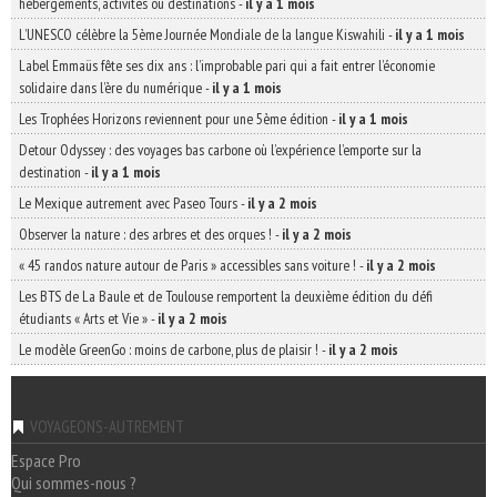
hébergements, activités ou destinations
-
il y a 1 mois
L’UNESCO célèbre la 5ème Journée Mondiale de la langue Kiswahili
-
il y a 1 mois
Label Emmaüs fête ses dix ans : l’improbable pari qui a fait entrer l’économie
solidaire dans l’ère du numérique
-
il y a 1 mois
Les Trophées Horizons reviennent pour une 5ème édition
-
il y a 1 mois
Detour Odyssey : des voyages bas carbone où l’expérience l’emporte sur la
destination
-
il y a 1 mois
Le Mexique autrement avec Paseo Tours
-
il y a 2 mois
Observer la nature : des arbres et des orques !
-
il y a 2 mois
« 45 randos nature autour de Paris » accessibles sans voiture !
-
il y a 2 mois
Les BTS de La Baule et de Toulouse remportent la deuxième édition du défi
étudiants « Arts et Vie »
-
il y a 2 mois
Le modèle GreenGo : moins de carbone, plus de plaisir !
-
il y a 2 mois
VOYAGEONS-AUTREMENT
Espace Pro
Qui sommes-nous ?