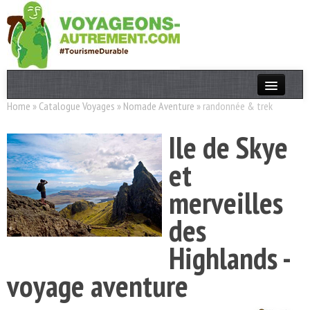
Home
»
Catalogue Voyages
»
Nomade Aventure
»
randonnée & trek
Actualités
Ile de Skye
T. Responsable
et
Destinations
merveilles
Acteurs
des
Thèmes
Highlands -
OK
voyage aventure