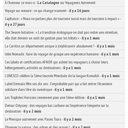
À l'honneur ce mois-ci :
La Catalogne
sur Voyageons Autrement
Voyage sur-mesure : ce qui change vraiment
-
il y a 16 jours
Capfrance : « Nous ne parlons plus de tourisme social mais de tourisme à impact »
-
il y a 27 jours
The Swarm Initiative : « La transition écologique ne doit pas rester une intention,
elle doit devenir un outil de gestion pour les hôtels »
-
il y a 1 mois
La Corrèze, un département unique à (re)découvrir absolument !
-
il y a 1 mois
Idée Nomade : faire du voyage de groupe une expérience humaine
-
il y a 1 mois
Ces labels et certifications AFNOR qui aident les voyageurs à choisir leurs
hébergements, activités ou destinations
-
il y a 1 mois
L’UNESCO célèbre la 5ème Journée Mondiale de la langue Kiswahili
-
il y a 1 mois
Label Emmaüs fête ses dix ans : l’improbable pari qui a fait entrer l’économie
solidaire dans l’ère du numérique
-
il y a 1 mois
Les Trophées Horizons reviennent pour une 5ème édition
-
il y a 1 mois
Detour Odyssey : des voyages bas carbone où l’expérience l’emporte sur la
destination
-
il y a 2 mois
Le Mexique autrement avec Paseo Tours
-
il y a 2 mois
Observer la nature : des arbres et des orques !
-
il y a 2 mois