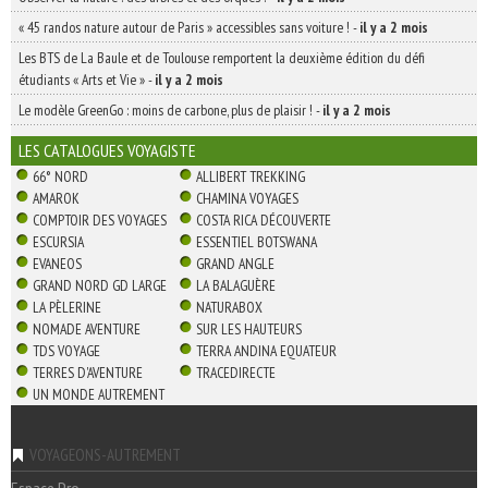
« 45 randos nature autour de Paris » accessibles sans voiture !
-
il y a 2 mois
Les BTS de La Baule et de Toulouse remportent la deuxième édition du défi
étudiants « Arts et Vie »
-
il y a 2 mois
Le modèle GreenGo : moins de carbone, plus de plaisir !
-
il y a 2 mois
LES CATALOGUES VOYAGISTE
66° NORD
ALLIBERT TREKKING
AMAROK
CHAMINA VOYAGES
COMPTOIR DES VOYAGES
COSTA RICA DÉCOUVERTE
ESCURSIA
ESSENTIEL BOTSWANA
EVANEOS
GRAND ANGLE
GRAND NORD GD LARGE
LA BALAGUÈRE
LA PÈLERINE
NATURABOX
NOMADE AVENTURE
SUR LES HAUTEURS
TDS VOYAGE
TERRA ANDINA EQUATEUR
TERRES D'AVENTURE
TRACEDIRECTE
UN MONDE AUTREMENT
VOYAGEONS-AUTREMENT