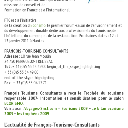
missions de conseil et de
formation en France et à l’international.
FTC est à l’initiative
de la création d’
Ecorismo
, le premier forum-salon de l’environnement et
du développement durable dédié aux professionnels du tourisme, de
l’hôtellerie, du camping et de la restauration. Prochaines dates : 12 et
13 janvier 2011 à Nantes.
FRANCOIS-TOURISME-CONSULTANTS
Adresse :
10 rue Jean Moulin
24 750 PERIGUEUX-TRELISSAC
Tel :
+ 33 (0)5 53 54 49 00
begin_of_the_skype_highlighting
+ 33 (0)5 53 54 49 00
end_of_the_skype_highlighting
Fax :
+ 33 (0)5 53 04 17 71
François Tourisme Consultants a reçu le Trophée du tourisme
responsable 2007- Information et sensibilisation pour le salon
ECORISMO
.
Voir aussi :
Voyages-Sncf.com
–
Ecorismo 2009
–
Le bilan ecorismo
2009
–
les trophées 2009
L’actualité de
François-Tourisme-Consultants