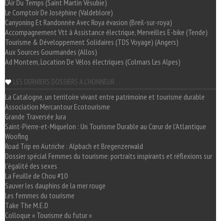
L'Air Du Temps (Saint Martin Vésubie)
Le Comptoir De Joséphine (Valdeblore)
Canyoning Et Randonnée Avec Roya évasion (Breil-sur-roya)
Accompagnement Vtt à Assistance électrique, Merveilles E-bike (Tende)
Tourisme & Développement Solidaires (TDS Voyage) (Angers)
Aux Sources Gourmandes (Allos)
Ad Montem, Location De Vélos électriques (Colmars Les Alpes)
LES DERNIERS DOSSIERS A L'HONNEUR
La Catalogne, un territoire vivant entre patrimoine et tourisme durable
Association Mercantour Ecotourisme
Grande Traversée Jura
Saint-Pierre-et-Miquelon : Un Tourisme Durable au Cœur de l'Atlantique
Woofing
Road Trip en Autriche : Alpbach et Bregenzerwald
Dossier spécial Femmes du tourisme: portraits inspirants et réflexions sur
l'égalité des sexes
La Feuille de Chou #10
Sauver les dauphins de la mer rouge
Les femmes du tourisme
Take The M.E.D
Colloque « Tourisme du futur »