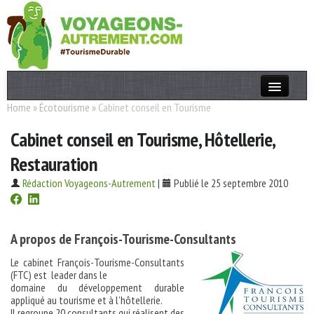
Home
»
Écotourisme
»
Cabinet conseil en Tourisme
Actualités
Cabinet conseil en Tourisme, Hôtellerie,
T. Responsable
Restauration
Destinations
Rédaction Voyageons-Autrement
|
Publié le 25 septembre 2010
Acteurs
Thèmes
A propos de
François-Tourisme-Consultants
OK
Le cabinet François-Tourisme-Consultants
(FTC) est leader dans le
domaine du développement durable
appliqué au tourisme et à l’hôtellerie.
Il regroupe 20 consultants qui réalisent des