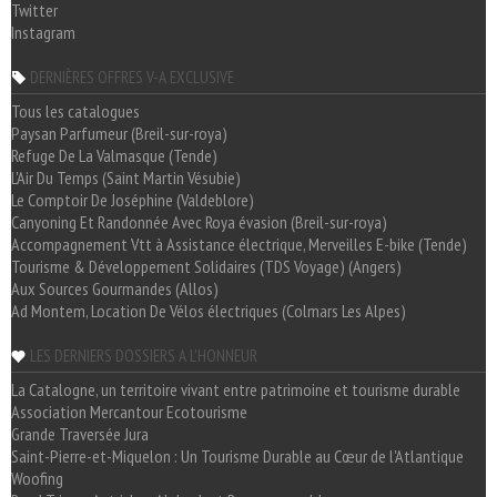
Twitter
Instagram
DERNIÈRES OFFRES V-A EXCLUSIVE
Tous les catalogues
Paysan Parfumeur (Breil-sur-roya)
Refuge De La Valmasque (Tende)
L'Air Du Temps (Saint Martin Vésubie)
Le Comptoir De Joséphine (Valdeblore)
Canyoning Et Randonnée Avec Roya évasion (Breil-sur-roya)
Accompagnement Vtt à Assistance électrique, Merveilles E-bike (Tende)
Tourisme & Développement Solidaires (TDS Voyage) (Angers)
Aux Sources Gourmandes (Allos)
Ad Montem, Location De Vélos électriques (Colmars Les Alpes)
LES DERNIERS DOSSIERS A L'HONNEUR
La Catalogne, un territoire vivant entre patrimoine et tourisme durable
Association Mercantour Ecotourisme
Grande Traversée Jura
Saint-Pierre-et-Miquelon : Un Tourisme Durable au Cœur de l'Atlantique
Woofing