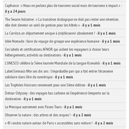
Capfrance : « Nous ne parlons plus de tourisme social mais de tourisme à impact »
-
il y a 24 jours
The Swarm Initiative : « La transition écologique ne doit pas rester une intention,
elle doit devenir un outil de gestion pour les hôtels »
-
il y a 1 mois
La Corrèze, un département unique à (re)découvrir absolument !
-
il y a 1 mois
Idée Nomade : faire du voyage de groupe une expérience humaine
-
il y a 1 mois
Ces labels et certifications AFNOR qui aident les voyageurs à choisir leurs
hébergements, activités ou destinations
-
il y a 1 mois
L’UNESCO célèbre la 5ème Journée Mondiale de la langue Kiswahili
-
il y a 1 mois
Label Emmaüs fête ses dix ans : l’improbable pari qui a fait entrer l’économie
solidaire dans l’ère du numérique
-
il y a 1 mois
Les Trophées Horizons reviennent pour une 5ème édition
-
il y a 1 mois
Detour Odyssey : des voyages bas carbone où l’expérience l’emporte sur la
destination
-
il y a 1 mois
Le Mexique autrement avec Paseo Tours
-
il y a 1 mois
Observer la nature : des arbres et des orques !
-
il y a 2 mois
« 45 randos nature autour de Paris » accessibles sans voiture !
-
il y a 2 mois