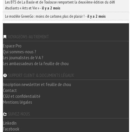
Les BTS de La Baule et de Toulouse remportent la deuxième édition du défi
étudiants « Arts et Vie »
-
il y a 2 mois
Le modèle GreenGo : moins de carbone, plus de plaisir !
-
il y a 2 mois
VOYAGEONS-AUTREMENT
Espace Pro
Qui sommes-nous ?
Les journalistes de V-A ?
Les ambassadeurs de la feuille de chou
SUPPORT CLIENT & DOCUMENTS LÉGAUX
Inscription newsletter et feuille de chou
Contact
CGU et confidentialité
Mentions légales
SUIVEZ-NOUS
LinkedIn
Facebook