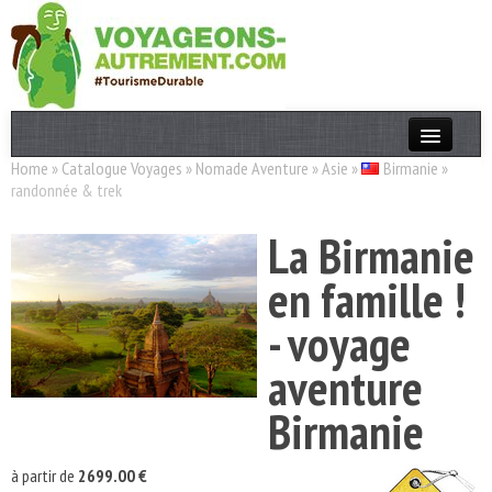
Home
»
Catalogue Voyages
»
Nomade Aventure
»
Asie
»
Birmanie
»
Actualités
randonnée & trek
T. Responsable
La Birmanie
Destinations
en famille !
Acteurs
- voyage
Thèmes
aventure
OK
Birmanie
à partir de
2699.00 €