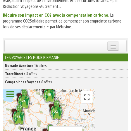
Asie, alliant respect de l'environnement et des cultures locales. ~ par
Rédaction Voyageons-Autrement...
Réduire son impact en CO2 avec la compensation carbone.
Le
programme CO2Solidaire permet de compenser son empreinte carbone
lors de ses déplacements. ~ par Mélusine...
INSCRIVEZ-VOUS | ABONNEZ-VOUS
LES VOYAGISTES POUR BIRMANIE
Nomade Aventure
16 offres
TraceDirecte
8 offres
Comptoir des Voyages
6 offres