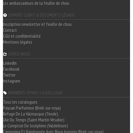
Les ambassadeurs de la feuille de chou
SUPPORT CLIENT & DOCUMENTS LÉGAUX
Inscription newsletter et feuille de chou
Contact
CGU et confidentialité
Mentions légales
SUIVEZ-NOUS
LinkedIn
Facebook
Twitter
Instagram
DERNIÈRES OFFRES V-A EXCLUSIVE
Tous les catalogues
Paysan Parfumeur (Breil-sur-roya)
Refuge De La Valmasque (Tende)
L'Air Du Temps (Saint Martin Vésubie)
Le Comptoir De Joséphine (Valdeblore)
Canyoning Et Randonnée Avec Roya évasion (Breil-sur-roya)