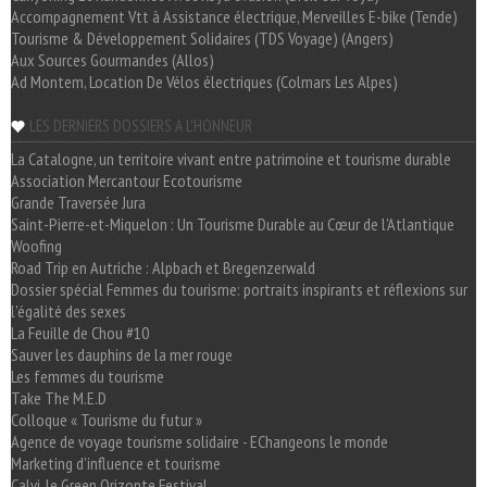
Accompagnement Vtt à Assistance électrique, Merveilles E-bike (Tende)
Tourisme & Développement Solidaires (TDS Voyage) (Angers)
Aux Sources Gourmandes (Allos)
Ad Montem, Location De Vélos électriques (Colmars Les Alpes)
LES DERNIERS DOSSIERS A L'HONNEUR
La Catalogne, un territoire vivant entre patrimoine et tourisme durable
Association Mercantour Ecotourisme
Grande Traversée Jura
Saint-Pierre-et-Miquelon : Un Tourisme Durable au Cœur de l'Atlantique
Woofing
Road Trip en Autriche : Alpbach et Bregenzerwald
Dossier spécial Femmes du tourisme: portraits inspirants et réflexions sur
l'égalité des sexes
La Feuille de Chou #10
Sauver les dauphins de la mer rouge
Les femmes du tourisme
Take The M.E.D
Colloque « Tourisme du futur »
Agence de voyage tourisme solidaire - EChangeons le monde
Marketing d'influence et tourisme
Calvi, le Green Orizonte Festival