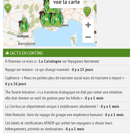
voir la carte
L'ACTU EN CONTINU
À l'honneur ce mois-ci :
La Catalogne
sur Voyageons Autrement
Voyage sur-mesure : ce qui change vraiment
-
il y a 15 jours
Capfrance : « Nous ne parlons plus de tourisme social mais de tourisme à impact »
-
il y a 26 jours
The Swarm Initiative : « La transition écologique ne doit pas rester une intention,
elle doit devenir un outil de gestion pour les hôtels »
-
il y a 1 mois
La Corrèze, un département unique à (re)découvrir absolument !
-
il y a 1 mois
Idée Nomade : faire du voyage de groupe une expérience humaine
-
il y a 1 mois
Ces labels et certifications AFNOR qui aident les voyageurs à choisir leurs
hébergements, activités ou destinations
-
il y a 1 mois