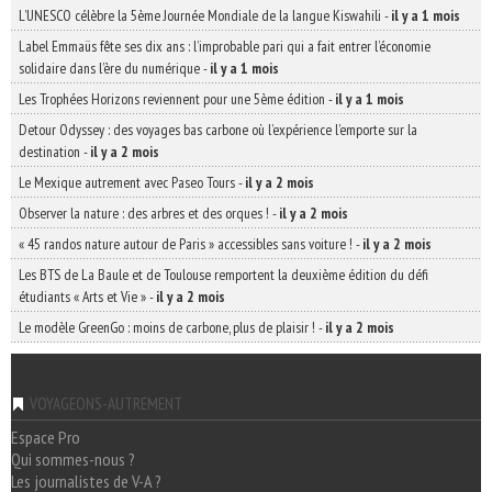
L’UNESCO célèbre la 5ème Journée Mondiale de la langue Kiswahili
-
il y a 1 mois
Label Emmaüs fête ses dix ans : l’improbable pari qui a fait entrer l’économie
solidaire dans l’ère du numérique
-
il y a 1 mois
Les Trophées Horizons reviennent pour une 5ème édition
-
il y a 1 mois
Detour Odyssey : des voyages bas carbone où l’expérience l’emporte sur la
destination
-
il y a 2 mois
Le Mexique autrement avec Paseo Tours
-
il y a 2 mois
Observer la nature : des arbres et des orques !
-
il y a 2 mois
« 45 randos nature autour de Paris » accessibles sans voiture !
-
il y a 2 mois
Les BTS de La Baule et de Toulouse remportent la deuxième édition du défi
étudiants « Arts et Vie »
-
il y a 2 mois
Le modèle GreenGo : moins de carbone, plus de plaisir !
-
il y a 2 mois
VOYAGEONS-AUTREMENT
Espace Pro
Qui sommes-nous ?
Les journalistes de V-A ?