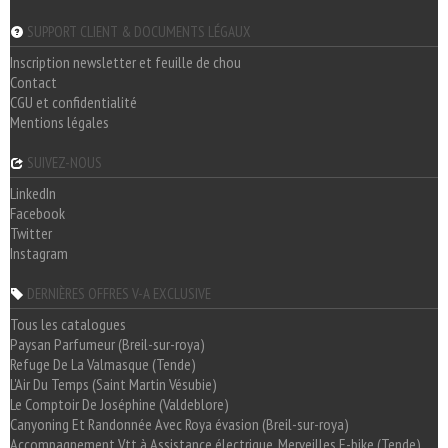
SUPPORT CLIENT & DOCUMENTS LÉGAUX
Inscription newsletter et feuille de chou
Contact
CGU et confidentialité
Mentions légales
SUIVEZ-NOUS
LinkedIn
Facebook
Twitter
Instagram
DERNIÈRES OFFRES V-A EXCLUSIVE
Tous les catalogues
Paysan Parfumeur (Breil-sur-roya)
Refuge De La Valmasque (Tende)
L'Air Du Temps (Saint Martin Vésubie)
Le Comptoir De Joséphine (Valdeblore)
Canyoning Et Randonnée Avec Roya évasion (Breil-sur-roya)
Accompagnement Vtt à Assistance électrique, Merveilles E-bike (Tende)