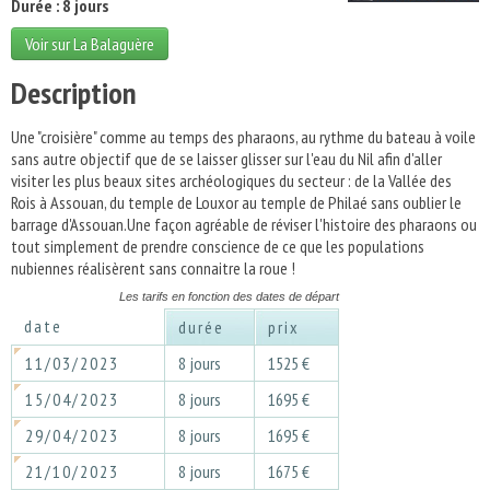
Durée : 8 jours
Voir sur La Balaguère
Description
Une "croisière" comme au temps des pharaons, au rythme du bateau à voile
sans autre objectif que de se laisser glisser sur l'eau du Nil afin d'aller
visiter les plus beaux sites archéologiques du secteur : de la Vallée des
Rois à Assouan, du temple de Louxor au temple de Philaé sans oublier le
barrage d'Assouan.Une façon agréable de réviser l'histoire des pharaons ou
tout simplement de prendre conscience de ce que les populations
nubiennes réalisèrent sans connaitre la roue !
Les tarifs en fonction des dates de départ
date
durée
prix
11/03/2023
8 jours
1525 €
15/04/2023
8 jours
1695 €
29/04/2023
8 jours
1695 €
21/10/2023
8 jours
1675 €