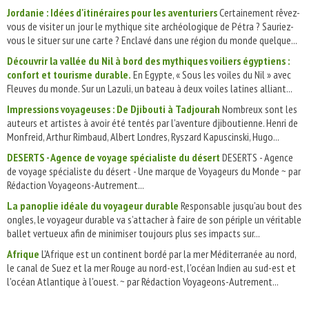
Jordanie : Idées d'itinéraires pour les aventuriers
Certainement rêvez-
vous de visiter un jour le mythique site archéologique de Pétra ? Sauriez-
vous le situer sur une carte ? Enclavé dans une région du monde quelque...
Découvrir la vallée du Nil à bord des mythiques voiliers égyptiens :
confort et tourisme durable.
En Egypte, « Sous les voiles du Nil » avec
Fleuves du monde. Sur un Lazuli, un bateau à deux voiles latines alliant...
Impressions voyageuses : De Djibouti à Tadjourah
Nombreux sont les
auteurs et artistes à avoir été tentés par l’aventure djiboutienne. Henri de
Monfreid, Arthur Rimbaud, Albert Londres, Ryszard Kapuscinski, Hugo...
DESERTS - Agence de voyage spécialiste du désert
DESERTS - Agence
de voyage spécialiste du désert - Une marque de Voyageurs du Monde ~ par
Rédaction Voyageons-Autrement...
La panoplie idéale du voyageur durable
Responsable jusqu’au bout des
ongles, le voyageur durable va s’attacher à faire de son périple un véritable
ballet vertueux afin de minimiser toujours plus ses impacts sur...
Afrique
L'Afrique est un continent bordé par la mer Méditerranée au nord,
le canal de Suez et la mer Rouge au nord-est, l'océan Indien au sud-est et
l'océan Atlantique à l'ouest. ~ par Rédaction Voyageons-Autrement...