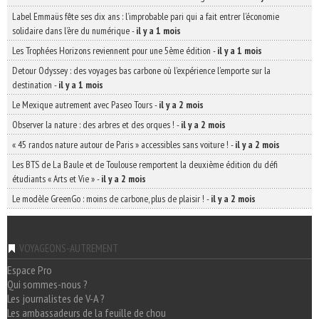
Label Emmaüs fête ses dix ans : l’improbable pari qui a fait entrer l’économie
solidaire dans l’ère du numérique
-
il y a 1 mois
Les Trophées Horizons reviennent pour une 5ème édition
-
il y a 1 mois
Detour Odyssey : des voyages bas carbone où l’expérience l’emporte sur la
destination
-
il y a 1 mois
Le Mexique autrement avec Paseo Tours
-
il y a 2 mois
Observer la nature : des arbres et des orques !
-
il y a 2 mois
« 45 randos nature autour de Paris » accessibles sans voiture !
-
il y a 2 mois
Les BTS de La Baule et de Toulouse remportent la deuxième édition du défi
étudiants « Arts et Vie »
-
il y a 2 mois
Le modèle GreenGo : moins de carbone, plus de plaisir !
-
il y a 2 mois
VOYAGEONS-AUTREMENT
Espace Pro
Qui sommes-nous ?
Les journalistes de V-A ?
Les ambassadeurs de la feuille de chou