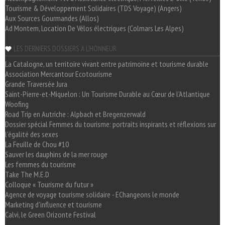
Tourisme & Développement Solidaires (TDS Voyage) (Angers)
Aux Sources Gourmandes (Allos)
Ad Montem, Location De Vélos électriques (Colmars Les Alpes)
LES DERNIERS DOSSIERS A L'HONNEUR
La Catalogne, un territoire vivant entre patrimoine et tourisme durable
Association Mercantour Ecotourisme
Grande Traversée Jura
Saint-Pierre-et-Miquelon : Un Tourisme Durable au Cœur de l'Atlantique
Woofing
Road Trip en Autriche : Alpbach et Bregenzerwald
Dossier spécial Femmes du tourisme: portraits inspirants et réflexions sur
l'égalité des sexes
La Feuille de Chou #10
Sauver les dauphins de la mer rouge
Les femmes du tourisme
Take The M.E.D
Colloque « Tourisme du futur »
Agence de voyage tourisme solidaire - EChangeons le monde
Marketing d'influence et tourisme
Calvi, le Green Orizonte Festival