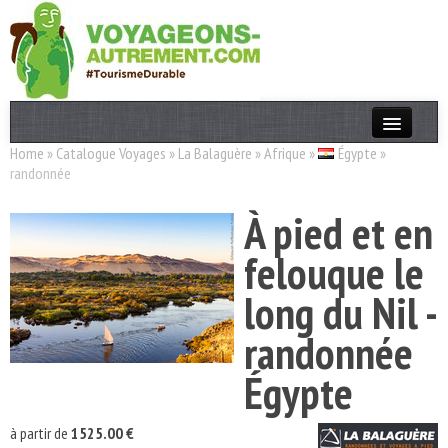
Home
»
Catalogue Voyages
»
La Balaguère
»
Afrique
»
Égypte
»
Actualités
randonnée
T. Responsable
À pied et en
Destinations
felouque le
Acteurs
long du Nil -
Thèmes
randonnée
OK
Égypte
à partir de
1525.00 €