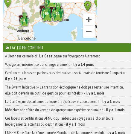
L'ACTU EN CONTINU
À l'honneur ce mois-ci :
La Catalogne
sur Voyageons Autrement
Voyage sur-mesure : ce qui change vraiment
-
il y a 14 jours
Capfrance : « Nous ne parlons plus de tourisme social mais de tourisme à impact »
-
il y a 25 jours
The Swarm Initiative : « La transition écologique ne doit pas rester une intention,
elle doit devenir un outil de gestion pour les hôtels »
-
il y a 1 mois
La Corrèze, un département unique à (re)découvrir absolument !
-
il y a 1 mois
Idée Nomade : faire du voyage de groupe une expérience humaine
-
il y a 1 mois
Ces labels et certifications AFNOR qui aident les voyageurs à choisir leurs
hébergements, activités ou destinations
-
il y a 1 mois
L’UNESCO célèbre la 5ème Journée Mondiale de la langue Kiswahili
-
il y a 1 mois