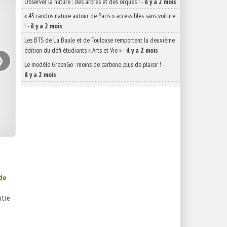
Observer la nature : des arbres et des orques !
-
il y a 2 mois
« 45 randos nature autour de Paris » accessibles sans voiture
!
-
il y a 2 mois
Les BTS de La Baule et de Toulouse remportent la deuxième
›
édition du défi étudiants « Arts et Vie »
-
il y a 2 mois
Le modèle GreenGo : moins de carbone, plus de plaisir !
-
il y a 2 mois
 de
tre