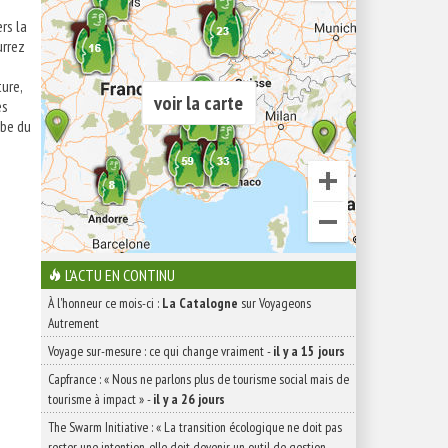
ers la
urrez
ure,
voir la carte
es
abe du
L'ACTU EN CONTINU
À l'honneur ce mois-ci :
La Catalogne
sur Voyageons
Autrement
Voyage sur-mesure : ce qui change vraiment
-
il y a 15 jours
Capfrance : « Nous ne parlons plus de tourisme social mais de
tourisme à impact »
-
il y a 26 jours
The Swarm Initiative : « La transition écologique ne doit pas
rester une intention, elle doit devenir un outil de gestion