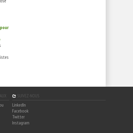
pose
 pour
e
s
istes
GAUX
SUIVEZ-NOUS
hou
LinkedIn
Facebook
Twitter
Instagram