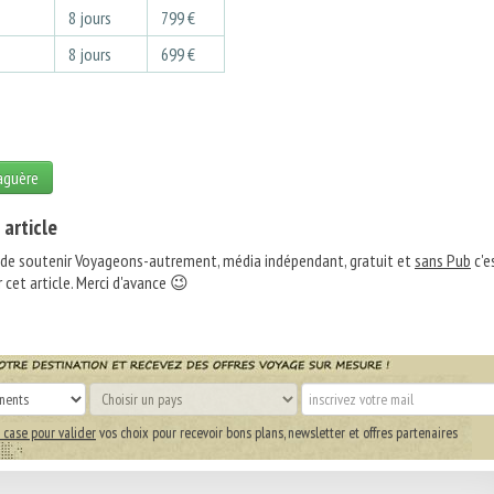
3
8 jours
799 €
3
8 jours
699 €
laguère
 article
 de soutenir Voyageons-autrement, média indépendant, gratuit et
sans Pub
c'e
 cet article. Merci d'avance 😉
 case pour valider
vos choix pour recevoir bons plans, newsletter et offres partenaires