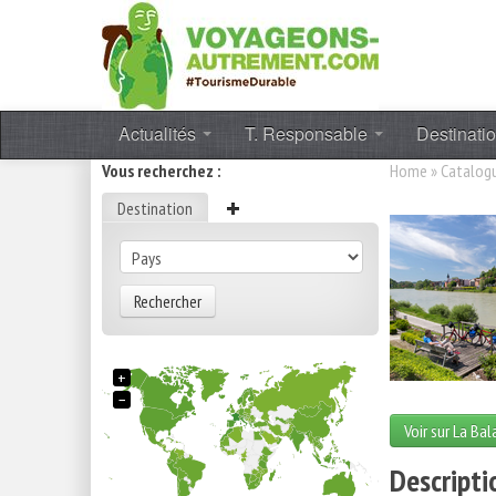
Actualités
T. Responsable
Destinati
Vous recherchez :
Home
»
Catalog
Destination
Rechercher
+
−
Voir sur La Ba
Descripti