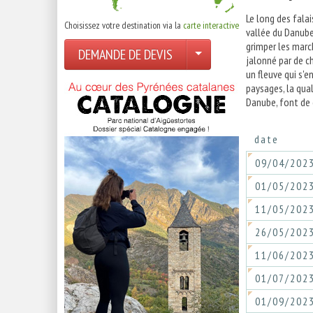
Le long des falai
Choisissez votre destination via la
carte interactive
vallée du Danube
grimper les marc
DEMANDE DE DEVIS
jalonné par de c
un fleuve qui s'e
paysages, la qual
Danube, font de c
date
09/04/202
01/05/202
11/05/202
26/05/202
11/06/202
01/07/202
01/09/202