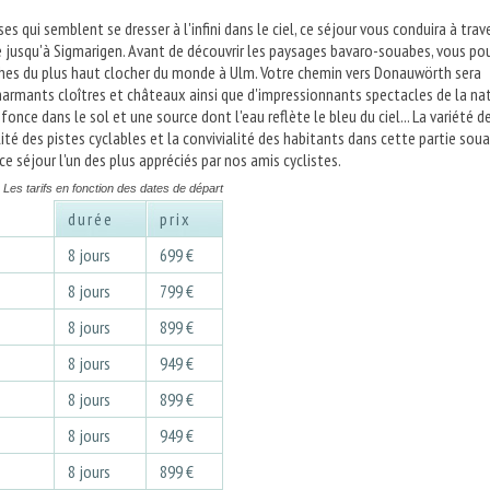
ses qui semblent se dresser à l'infini dans le ciel, ce séjour vous conduira à trav
 jusqu'à Sigmarigen. Avant de découvrir les paysages bavaro-souabes, vous po
hes du plus haut clocher du monde à Ulm. Votre chemin vers Donauwörth sera
harmants cloîtres et châteaux ainsi que d'impressionnants spectacles de la nat
nfonce dans le sol et une source dont l'eau reflète le bleu du ciel... La variété d
ité des pistes cyclables et la convivialité des habitants dans cette partie sou
e séjour l'un des plus appréciés par nos amis cyclistes.
Les tarifs en fonction des dates de départ
durée
prix
3
8 jours
699 €
3
8 jours
799 €
3
8 jours
899 €
3
8 jours
949 €
3
8 jours
899 €
3
8 jours
949 €
3
8 jours
899 €