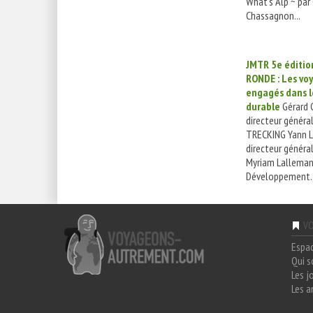
What's Alp ~ par
Chassagnon...
JMTR 5e éditio
RONDE : Les vo
engagés dans l
durable
Gérard G
directeur généra
TRECKING Yann L
directeur généra
Myriam Lallemand
Développement..
VO
Espa
Qui 
Les j
Les a