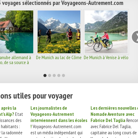
 voyages sélectionnés par Voyageons-Autrement.com
Danube allemand à
De Munich au lac de Côme
De Munich à Venise à vélo
o, de sa source à
Passau
ons utiles pour voyager
 après la
Les journalistes de
Les dernières nouvelles
's Alp?
Etat
Voyageons-Autrement
Nomade Aventure avec
issances des
interviennent dans les écoles
Fabrice Del Taglia
Rencon
s habitants :
!
Voyageons-Autrement.com
avec Fabrice Del Taglia,
r la radonnée
est un média indépendant qui
capitaine au long cours de