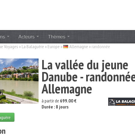
ons
Acteurs
Thèmes
ue Voyages
»
La Balaguère
»
Europe
»
Allemagne
»
randonnée
La vallée du jeune
Danube - randonné
Allemagne
à partir de
699.00 €
Durée : 8 jours
laguère
on