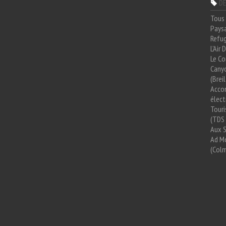
DE
Tous 
Paysa
Refug
L'Air
Le Co
Cany
(Brei
Acco
élect
Tour
(TDS 
Aux 
Ad Mo
(Colm