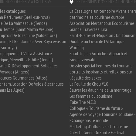
RNIÈRES OFFRES V-A EXCLUSIVE
LES DERNIERS DOSSIERS A L'HONNEU
les catalogues
La Catalogne, un territoire vivant entr
n Parfumeur (Breil-sur-roya)
patrimoine et tourisme durable
e De La Valmasque (Tende)
Association Mercantour Ecotourisme
 Du Temps (Saint Martin Vésubie)
Grande Traversée Jura
mptoir De Joséphine (Valdeblore)
Saint-Pierre-et-Miquelon : Un Tourism
oning Et Randonnée Avec Roya évasion
Durable au Cœur de l'Atlantique
l-sur-roya)
Woofing
mpagnement Vtt à Assistance
Road Trip en Autriche : Alpbach et
rique, Merveilles E-bike (Tende)
Bregenzerwald
isme & Développement Solidaires
Dossier spécial Femmes du tourisme:
Voyage) (Angers)
portraits inspirants et réflexions sur
Sources Gourmandes (Allos)
l'égalité des sexes
ntem, Location De Vélos électriques
La Feuille de Chou #10
ars Les Alpes)
Sauver les dauphins de la mer rouge
Les femmes du tourisme
Take The M.E.D
Colloque « Tourisme du futur »
Agence de voyage tourisme solidaire -
EChangeons le monde
Marketing d'influence et tourisme
Calvi, le Green Orizonte Festival