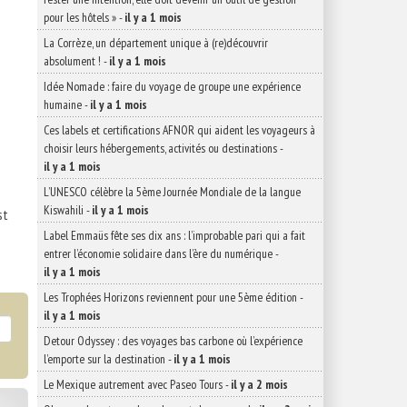
pour les hôtels »
-
il y a 1 mois
La Corrèze, un département unique à (re)découvrir
absolument !
-
il y a 1 mois
Idée Nomade : faire du voyage de groupe une expérience
humaine
-
il y a 1 mois
Ces labels et certifications AFNOR qui aident les voyageurs à
choisir leurs hébergements, activités ou destinations
-
il y a 1 mois
L’UNESCO célèbre la 5ème Journée Mondiale de la langue
Kiswahili
-
il y a 1 mois
st
Label Emmaüs fête ses dix ans : l’improbable pari qui a fait
entrer l’économie solidaire dans l’ère du numérique
-
il y a 1 mois
Les Trophées Horizons reviennent pour une 5ème édition
-
il y a 1 mois
Detour Odyssey : des voyages bas carbone où l’expérience
l’emporte sur la destination
-
il y a 1 mois
Le Mexique autrement avec Paseo Tours
-
il y a 2 mois