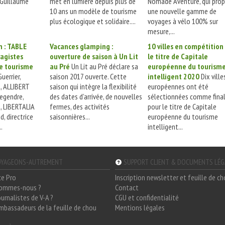
 Guillaume
met en lumière depuis plus de
Nomade Aventure, qui pro
10 ans un modèle de tourisme
une nouvelle gamme de
plus écologique et solidaire....
voyages à vélo 100% sur
mesure,...
n : TABLE
Vacances glamping :
10 villes en compétition
yagistes
ouverture de saison à Un Lit
le titre de Capitale
e tourisme
au Pré
Un Lit au Pré déclare sa
européenne du tourism
uerrier,
saison 2017 ouverte. Cette
intelligent 2020
Dix ville
l, ALLIBERT
saison qui intègre la flexibilité
européennes ont été
egendre,
des dates d’arrivée, de nouvelles
sélectionnées comme final
l, LIBERTALIA
fermes, des activités
pour le titre de Capitale
, directrice
saisonnières...
européenne du tourisme
.
intelligent...
YAGEONS-AUTREMENT
SUPPORT CLIENT & DOCUMENTS LÉ
ce Pro
Inscription newsletter et feuille de c
sommes-nous ?
Contact
ournalistes de V-A ?
CGU et confidentialité
mbassadeurs de la feuille de chou
Mentions légales