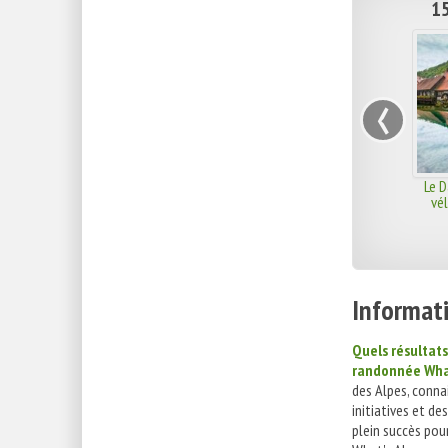
15
‹
Le 
vél
Informati
Quels résultats
randonnée What
des Alpes, conna
initiatives et de
plein succès pou