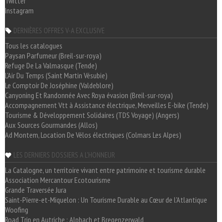
Twitter
Instagram
DERNIÈRES OFFRES V-A EXCLUSIVE
Tous les catalogues
Paysan Parfumeur (Breil-sur-roya)
Refuge De La Valmasque (Tende)
L'Air Du Temps (Saint Martin Vésubie)
Le Comptoir De Joséphine (Valdeblore)
Canyoning Et Randonnée Avec Roya évasion (Breil-sur-roya)
Accompagnement Vtt à Assistance électrique, Merveilles E-bike (Tende)
Tourisme & Développement Solidaires (TDS Voyage) (Angers)
Aux Sources Gourmandes (Allos)
Ad Montem, Location De Vélos électriques (Colmars Les Alpes)
LES DERNIERS DOSSIERS A L'HONNEUR
La Catalogne, un territoire vivant entre patrimoine et tourisme durable
Association Mercantour Ecotourisme
Grande Traversée Jura
Saint-Pierre-et-Miquelon : Un Tourisme Durable au Cœur de l'Atlantique
Woofing
Road Trip en Autriche : Alpbach et Bregenzerwald