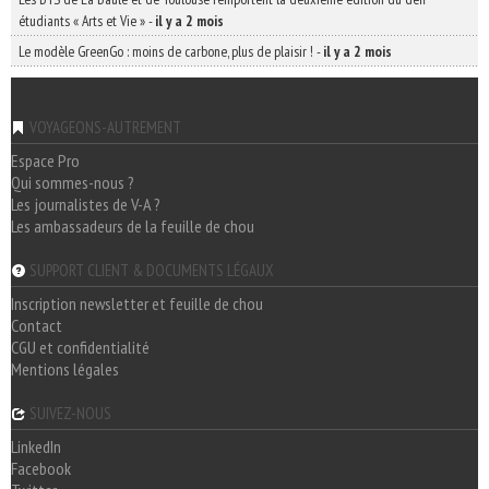
étudiants « Arts et Vie »
-
il y a 2 mois
Le modèle GreenGo : moins de carbone, plus de plaisir !
-
il y a 2 mois
VOYAGEONS-AUTREMENT
Espace Pro
Qui sommes-nous ?
Les journalistes de V-A ?
Les ambassadeurs de la feuille de chou
SUPPORT CLIENT & DOCUMENTS LÉGAUX
Inscription newsletter et feuille de chou
Contact
CGU et confidentialité
Mentions légales
SUIVEZ-NOUS
LinkedIn
Facebook