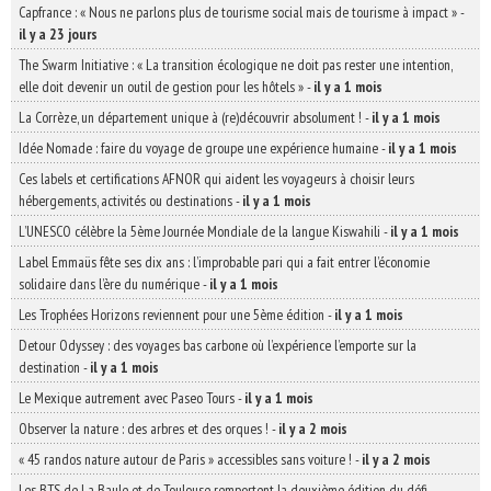
Capfrance : « Nous ne parlons plus de tourisme social mais de tourisme à impact »
-
il y a 23 jours
The Swarm Initiative : « La transition écologique ne doit pas rester une intention,
elle doit devenir un outil de gestion pour les hôtels »
-
il y a 1 mois
La Corrèze, un département unique à (re)découvrir absolument !
-
il y a 1 mois
Idée Nomade : faire du voyage de groupe une expérience humaine
-
il y a 1 mois
Ces labels et certifications AFNOR qui aident les voyageurs à choisir leurs
hébergements, activités ou destinations
-
il y a 1 mois
L’UNESCO célèbre la 5ème Journée Mondiale de la langue Kiswahili
-
il y a 1 mois
Label Emmaüs fête ses dix ans : l’improbable pari qui a fait entrer l’économie
solidaire dans l’ère du numérique
-
il y a 1 mois
Les Trophées Horizons reviennent pour une 5ème édition
-
il y a 1 mois
Detour Odyssey : des voyages bas carbone où l’expérience l’emporte sur la
destination
-
il y a 1 mois
Le Mexique autrement avec Paseo Tours
-
il y a 1 mois
Observer la nature : des arbres et des orques !
-
il y a 2 mois
« 45 randos nature autour de Paris » accessibles sans voiture !
-
il y a 2 mois
Les BTS de La Baule et de Toulouse remportent la deuxième édition du défi