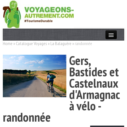
Home
»
Catalogue Voyages
»
La Balaguère
»
randonnée
Actualités
Gers,
T. Responsable
Bastides et
Destinations
Castelnaux
Acteurs
d'Armagnac
Thèmes
à vélo -
OK
randonnée