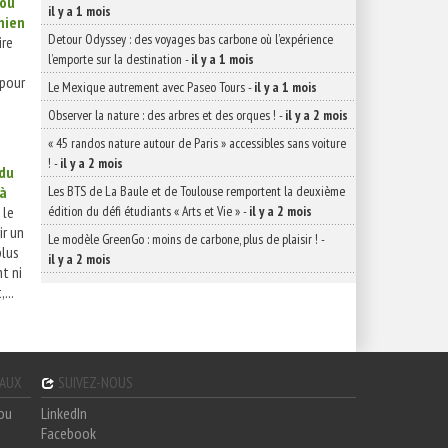
 ou
il y a 1 mois
chien
Detour Odyssey : des voyages bas carbone où l’expérience
ire
l’emporte sur la destination
-
il y a 1 mois
 pour
Le Mexique autrement avec Paseo Tours
-
il y a 1 mois
Observer la nature : des arbres et des orques !
-
il y a 2 mois
« 45 randos nature autour de Paris » accessibles sans voiture
!
-
il y a 2 mois
 du
Les BTS de La Baule et de Toulouse remportent la deuxième
 à
édition du défi étudiants « Arts et Vie »
-
il y a 2 mois
 le
ir un
Le modèle GreenGo : moins de carbone, plus de plaisir !
-
plus
il y a 2 mois
nt ni
...
GAUX
SUIVEZ-NOUS
hou
LinkedIn
Facebook