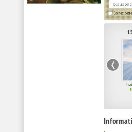
Cochez cette
15
‹
Tra
a
Informati