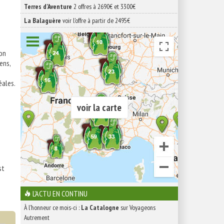
Terres d'Aventure
2 offres à 2690€ et 3300€
La Balaguère
voir l'offre à partir de 2495€
ion
ens,
éales.
voir la carte
st
L'ACTU EN CONTINU
À l'honneur ce mois-ci :
La Catalogne
sur Voyageons
Autrement