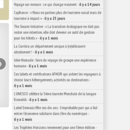
Voyage sur-mesure : ce qui change vraiment
-
il y a 14 jours
Capfrance : « Nous ne parlons plus de tourisme social mais de
tourisme à impact »
-
il y a 25 jours
The Swarm Initiative : « La transition écologique ne doit pas
rester une intention, elle doit devenir un outil de gestion
pour les hôtels »
-
il y a 1 mois
La Corrèze, un département unique à (re)découvrir
absolument !
-
il y a 1 mois
›
Idée Nomade : faire du voyage de groupe une expérience
humaine
-
il y a 1 mois
Ces labels et certifications AFNOR qui aident les voyageurs à
choisir leurs hébergements, activités ou destinations
-
il y a 1 mois
L’UNESCO célèbre la 5ème Journée Mondiale de la langue
Kiswahili
-
il y a 1 mois
Label Emmaüs fête ses dix ans : l’improbable pari qui a fait
entrer l’économie solidaire dans l’ère du numérique
-
il y a 1 mois
Les Trophées Horizons reviennent pour une 5ème édition
-