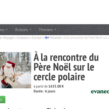
ons
Acteurs
Thèmes
ue Voyages
»
Evaneos
»
Europe
»
Finlande
»
À la rencontre du Père Noël sur 
À la rencontre du
Père Noël sur le
cercle polaire
à partir de
1655.00 €
Durée : 6 jours
os