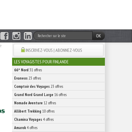
OK
le
INSCRIVEZ-VOUS | ABONNEZ-VOUS
LES VOYAGISTES POUR FINLANDE
66° Nord
31 offres
Evaneos
23 offres
Comptoir des Voyages
23 offres
Grand Nord Grand Large
16 offres
Nomade Aventure
12 offres
Allibert Trekking
10 offres
Chamina Voyages
4 offres
Amarok
4 offres