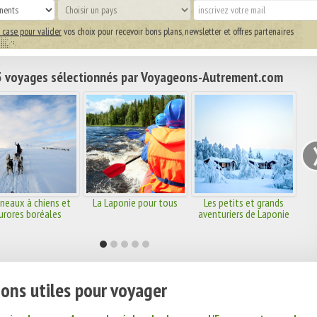
 case pour valider
vos choix pour recevoir bons plans, newsletter et offres partenaires
 voyages sélectionnés par Voyageons-Autrement.com
îneaux à chiens et
La Laponie pour tous
Les petits et grands
urores boréales
aventuriers de Laponie
ons utiles pour voyager