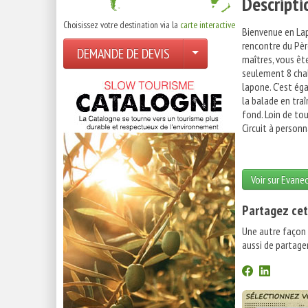
Descripti
Choisissez votre destination via la
carte interactive
Bienvenue en Lapo
rencontre du Père
DEMANDE DE DEVIS
maîtres, vous êt
seulement 8 chal
lapone. C'est ég
la balade en traî
fond. Loin de to
Circuit à personn
Voir sur Evane
Partagez cet
Une autre façon
aussi de partager