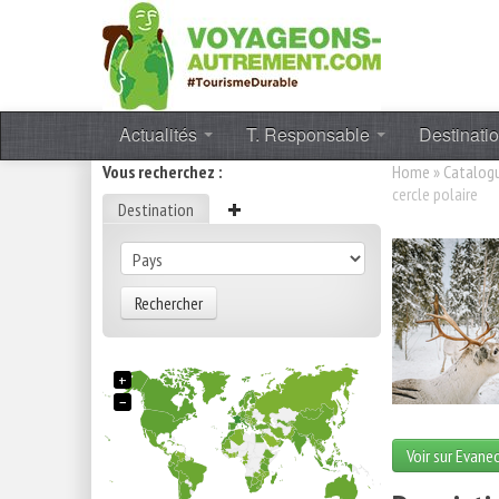
Actualités
T. Responsable
Destinati
Vous recherchez :
Home
»
Catalog
cercle polaire
Destination
Rechercher
+
−
Voir sur Evane