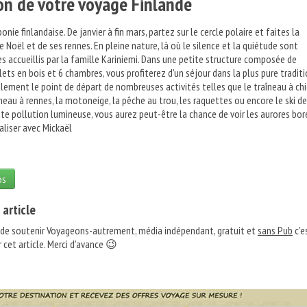
on de votre voyage Finlande
nie finlandaise. De janvier à fin mars, partez sur le cercle polaire et faites la
 Noël et de ses rennes. En pleine nature, là où le silence et la quiétude sont
es accueillis par la famille Kariniemi. Dans une petite structure composée de
ets en bois et 6 chambres, vous profiterez d'un séjour dans la plus pure tradit
alement le point de départ de nombreuses activités telles que le traîneau à chi
neau à rennes, la motoneige, la pêche au trou, les raquettes ou encore le ski de
ute pollution lumineuse, vous aurez peut-être la chance de voir les aurores bor
aliser avec Mickaël
os
 article
 de soutenir Voyageons-autrement, média indépendant, gratuit et
sans Pub
c'e
 cet article. Merci d'avance 😉