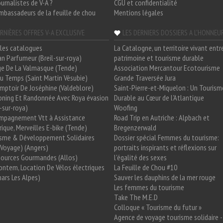
ournalistes de V-A ?
CGU et confidentialité
mbassadeurs de la feuille de chou
Mentions légales
RNIÈRES OFFRES V-A EXCLUSIVE
LES DERNIERS DOSSIERS A L'HONNEU
les catalogues
La Catalogne, un territoire vivant entr
n Parfumeur (Breil-sur-roya)
patrimoine et tourisme durable
e De La Valmasque (Tende)
Association Mercantour Ecotourisme
 Du Temps (Saint Martin Vésubie)
Grande Traversée Jura
mptoir De Joséphine (Valdeblore)
Saint-Pierre-et-Miquelon : Un Tourism
oning Et Randonnée Avec Roya évasion
Durable au Cœur de l'Atlantique
l-sur-roya)
Woofing
mpagnement Vtt à Assistance
Road Trip en Autriche : Alpbach et
rique, Merveilles E-bike (Tende)
Bregenzerwald
isme & Développement Solidaires
Dossier spécial Femmes du tourisme:
Voyage) (Angers)
portraits inspirants et réflexions sur
Sources Gourmandes (Allos)
l'égalité des sexes
ntem, Location De Vélos électriques
La Feuille de Chou #10
ars Les Alpes)
Sauver les dauphins de la mer rouge
Les femmes du tourisme
Take The M.E.D
Colloque « Tourisme du futur »
Agence de voyage tourisme solidaire -