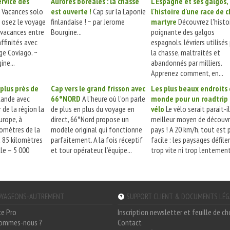
rvice des
Aurores boréales : la chasse
L'Espagne et ses galgos,
Vacances solo
est ouverte !
Cap sur la Laponie
l'histoire d'une race de 
: osez le voyage
finlandaise ! ~ par Jerome
martyre
Découvrez l'histo
n vacances entre
Bourgine...
poignante des galgos
affinités avec
espagnols, lévriers utilisés
ge Coviago. ~
la chasse, maltraités et
ine...
abandonnés par milliers.
Apprenez comment, en...
plus près de
Cap vers le grand frisson avec
Les plus beaux endroits
lande avec
66°NORD
A l’heure où l’on parle
monde pour un roadtrip
 de la région la
de plus en plus du voyage en
vélo
Le vélo serait parait-il
urope, à
direct, 66°Nord propose un
meilleur moyen de découvr
lomètres de la
modèle original qui fonctionne
pays ! A 20 km/h, tout est 
à 85 kilomètres
parfaitement. A la fois réceptif
facile : les paysages défile
lle – 5 000
et tour opérateur, l’équipe...
trop vite ni trop lentement,
YAGEONS-AUTREMENT
SUPPORT CLIENT & DOCUMENTS LÉ
ce Pro
Inscription newsletter et feuille de c
sommes-nous ?
Contact