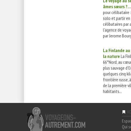
Le voyage au se
âmes sœurs ?...
pour célibataire 
solo et partir e
célibataires par 
l'agence de voya
par Jerome Bourg
La Finlande au 
la nature
La Fin
66°Nord, au cœur
plus sauvage d’E
quelques cinq ki
frontière russe, 
de la première vi
habitants...
VO
Espa
Qui 