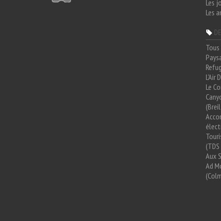
Les j
Les a
DE
Tous 
Paysa
Refug
L'Air
Le Co
Cany
(Brei
Acco
élect
Tour
(TDS 
Aux 
Ad Mo
(Colm