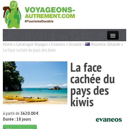
Home
»
Catalogue Voyages
»
Evaneos
»
Océanie
»
Nouvelle-Zélande
»
Actualités
La face cachée du pays des kiwis
T. Responsable
La face
Destinations
cachée du
Acteurs
pays des
Thèmes
kiwis
OK
à partir de
3620.00 €
Durée : 18 jours