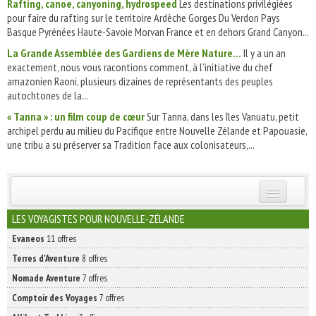
Rafting, canoe, canyoning, hydrospeed
Les destinations privilégiées
pour faire du rafting sur le territoire Ardèche Gorges Du Verdon Pays
Basque Pyrénées Haute-Savoie Morvan France et en dehors Grand Canyon...
La Grande Assemblée des Gardiens de Mère Nature…
Il y a un an
exactement, nous vous racontions comment, à l’initiative du chef
amazonien Raoni, plusieurs dizaines de représentants des peuples
autochtones de la...
« Tanna » : un film coup de cœur
Sur Tanna, dans les îles Vanuatu, petit
archipel perdu au milieu du Pacifique entre Nouvelle Zélande et Papouasie,
une tribu a su préserver sa Tradition face aux colonisateurs,...
INSCRIVEZ-VOUS | ABONNEZ-VOUS
LES VOYAGISTES POUR NOUVELLE-ZÉLANDE
Evaneos
11 offres
Terres d'Aventure
8 offres
Nomade Aventure
7 offres
Comptoir des Voyages
7 offres