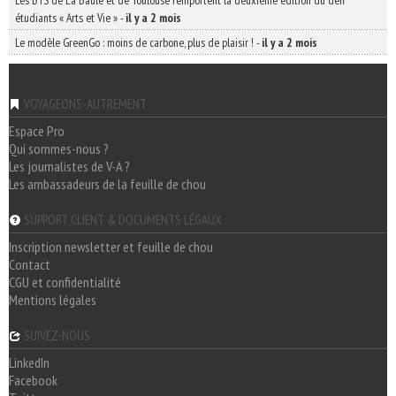
Les BTS de La Baule et de Toulouse remportent la deuxième édition du défi
étudiants « Arts et Vie »
-
il y a 2 mois
Le modèle GreenGo : moins de carbone, plus de plaisir !
-
il y a 2 mois
VOYAGEONS-AUTREMENT
Espace Pro
Qui sommes-nous ?
Les journalistes de V-A ?
Les ambassadeurs de la feuille de chou
SUPPORT CLIENT & DOCUMENTS LÉGAUX
Inscription newsletter et feuille de chou
Contact
CGU et confidentialité
Mentions légales
SUIVEZ-NOUS
LinkedIn
Facebook