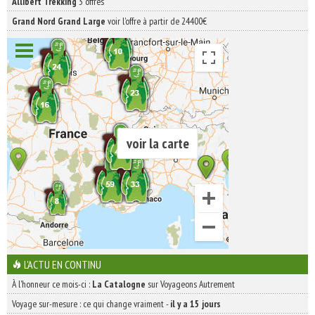
Allibert Trekking
3 offres
Grand Nord Grand Large
voir l'offre à partir de 24400€
voir la carte
L'ACTU EN CONTINU
À l'honneur ce mois-ci :
La Catalogne
sur Voyageons Autrement
Voyage sur-mesure : ce qui change vraiment
-
il y a 15 jours