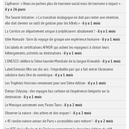
Capfrance : « Nous ne parlons plus de tourisme social mais de tourisme à impact »
-
il y a 26 jours
The Swarm Initiative : « La transition écologique ne doit pas rester une intention,
elle doit devenir un outil de gestion pour les hôtels »
-
il y a 1 mois
La Corrèze, un département unique à (re)découvrir absolument !
-
il y a 1 mois
Idée Nomade : faire du voyage de groupe une expérience humaine
-
il y a 1 mois
Ces labels et certifications AFNOR qui aident les voyageurs à choisir leurs
hébergements, activités ou destinations
-
il y a 1 mois
L’UNESCO célèbre la 5ème Journée Mondiale de la langue Kiswahili
-
il y a 1 mois
Label Emmaüs fête ses dix ans : l’improbable pari qui a fait entrer l’économie
solidaire dans l’ère du numérique
-
il y a 1 mois
Les Trophées Horizons reviennent pour une 5ème édition
-
il y a 1 mois
Detour Odyssey : des voyages bas carbone où l’expérience l’emporte sur la
destination
-
il y a 1 mois
Le Mexique autrement avec Paseo Tours
-
il y a 2 mois
Observer la nature : des arbres et des orques !
-
il y a 2 mois
« 45 randos nature autour de Paris » accessibles sans voiture !
-
il y a 2 mois