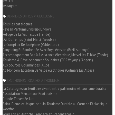
Twitter
Instagram
DERNIÈRES OFFRES V-A EXCLUSIVE
Tous les catalogues
Paysan Parfumeur (Breil-sur-roya)
Refuge De La Valmasque (Tende)
L'Air Du Temps (Saint Martin Vésubie)
Le Comptoir De Joséphine (Valdeblore)
Canyoning Et Randonnée Avec Roya évasion (Breil-sur-roya)
Accompagnement Vtt à Assistance électrique, Merveilles E-bike (Tende)
Tourisme & Développement Solidaires (TDS Voyage) (Angers)
Aux Sources Gourmandes (Allos)
Ad Montem, Location De Vélos électriques (Colmars Les Alpes)
LES DERNIERS DOSSIERS A L'HONNEUR
La Catalogne, un territoire vivant entre patrimoine et tourisme durable
Association Mercantour Ecotourisme
Grande Traversée Jura
Saint-Pierre-et-Miquelon : Un Tourisme Durable au Cœur de l'Atlantique
Woofing
Road Trip en Autriche : Alpbach et Bregenzerwald