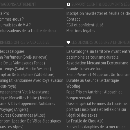
YAGEONS-AUTREMENT
SUPPORT CLIENT & DOCUMENTS LÉ
ce Pro
Inscription newsletter et feuille de c
sommes-nous ?
Contact
ournalistes de V-A ?
CGU et confidentialité
mbassadeurs de la feuille de chou
Mentions légales
RNIÈRES OFFRES V-A EXCLUSIVE
LES DERNIERS DOSSIERS A L'HONNEU
les catalogues
La Catalogne, un territoire vivant entr
n Parfumeur (Breil-sur-roya)
patrimoine et tourisme durable
e De La Valmasque (Tende)
Association Mercantour Ecotourisme
 Du Temps (Saint Martin Vésubie)
Grande Traversée Jura
mptoir De Joséphine (Valdeblore)
Saint-Pierre-et-Miquelon : Un Tourism
oning Et Randonnée Avec Roya évasion
Durable au Cœur de l'Atlantique
l-sur-roya)
Woofing
mpagnement Vtt à Assistance
Road Trip en Autriche : Alpbach et
rique, Merveilles E-bike (Tende)
Bregenzerwald
isme & Développement Solidaires
Dossier spécial Femmes du tourisme:
Voyage) (Angers)
portraits inspirants et réflexions sur
Sources Gourmandes (Allos)
l'égalité des sexes
ntem, Location De Vélos électriques
La Feuille de Chou #10
ars Les Alpes)
Sauver les dauphins de la mer rouge