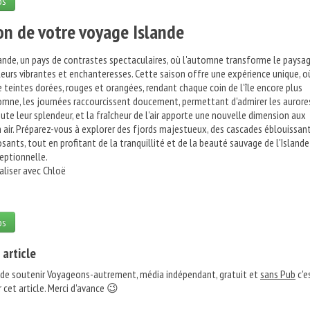
os
on de votre voyage Islande
ande, un pays de contrastes spectaculaires, où l'automne transforme le paysa
leurs vibrantes et enchanteresses. Cette saison offre une expérience unique, o
e teintes dorées, rouges et orangées, rendant chaque coin de l'île encore plus
mne, les journées raccourcissent doucement, permettant d'admirer les aurore
ute leur splendeur, et la fraîcheur de l'air apporte une nouvelle dimension aux
in air. Préparez-vous à explorer des fjords majestueux, des cascades éblouissan
sants, tout en profitant de la tranquillité et de la beauté sauvage de l'Islande
eptionnelle.
aliser avec Chloë
os
 article
 de soutenir Voyageons-autrement, média indépendant, gratuit et
sans Pub
c'e
 cet article. Merci d'avance 😉