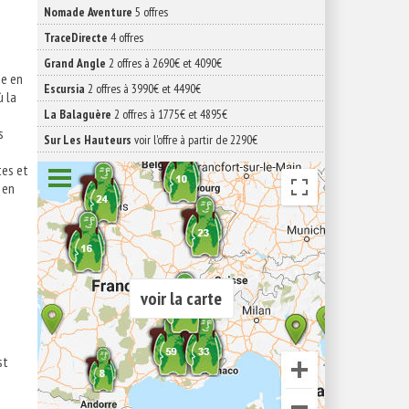
Nomade Aventure
5 offres
TraceDirecte
4 offres
Grand Angle
2 offres à 2690€ et 4090€
ge en
Escursia
2 offres à 3990€ et 4490€
ù la
La Balaguère
2 offres à 1775€ et 4895€
s
Sur Les Hauteurs
voir l'offre à partir de 2290€
tes et
 en
voir la carte
st