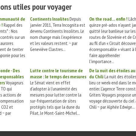
ons utiles pour voyager
communauté de
Continents Insolites
Depuis
On the road... enfin !
Lâc
 !
Rappel des
janvier 2011, Terra Incognita est
quinze pré-ados n’ayant j
nts* : Nos
devenu Continents Insolites. Le
quitté leur banlieue sur les
ncontrés sur un
nom change mais l’expérience
routes de Slovénie et de C
 aurores
et les valeurs restent. ~ par
au fil d’un « Circuit découv
rent de tenter
Geneviève Clastres...
écoresponsable » visant à 
aponie pour les
faire appréhender
l’importance...
onde - Des
Lutte contre le tourisme de
De la nuit des étoiles au 
esponsables
masse : le temps des mesures
du Chili
La nuit des étoile
ers
Voyageurs
Le Sénat vient en effet
lieu ce week-end dans le 
 TO qui
d’adopter à l’unanimité des
entier. L'agence Terre cons
s actions de
mesures pour lutter contre la
Griters Voyages propose u
 compensation
sur-fréquentation de sites
voyage découverte du ciel
e CO2 et
protégés tels que la dune du
Chili ~ par Alphée Edwige...
d ~ par
Pilat, le Mont-Saint-Michel...