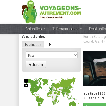
Actualités
T. Responsable
Destinati
Vous recherchez :
Home
»
Catalog
Cœur du Grand N
Destination
Rechercher
+
−
à partir de
1255.
Durée : 7 jours