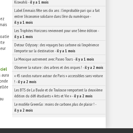
Kiswahili
-
il y a 1 mois
Label Emmaüs fête ses dix ans : l’improbable pari qui a fait
entrer l’économie solidaire dans l’ère du numérique
-
hez
il y a 1 mois
amais
Les Trophées Horizons reviennent pour une 5ème édition
-
roatie
il y a 1 mois
erte
Detour Odyssey : des voyages bas carbone où l’expérience
leur
l’emporte sur la destination
-
il y a 1 mois
Le Mexique autrement avec Paseo Tours
-
il y a 1 mois
Observer la nature : des arbres et des orques !
-
il y a 2 mois
ciel
s aura
« 45 randos nature autour de Paris » accessibles sans voiture
monde
!
-
il y a 2 mois
tellée
Les BTS de La Baule et de Toulouse remportent la deuxième
n
édition du défi étudiants « Arts et Vie »
-
il y a 2 mois
 au
Le modèle GreenGo : moins de carbone, plus de plaisir !
-
il y a 2 mois