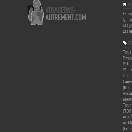
VO
Espa
Qui 
Les j
Les a
DE
Tous 
Paysa
Refug
L'Air
Le Co
Cany
(Brei
Acco
élect
Tour
(TDS 
Aux 
Ad Mo
(Colm