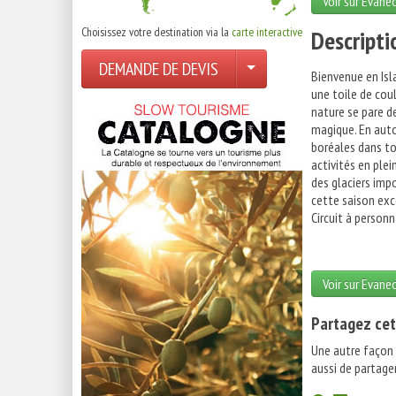
Voir sur Evane
Choisissez votre destination via la
carte interactive
Descripti
DEMANDE DE DEVIS
Bienvenue en Isl
une toile de cou
nature se pare d
magique. En auto
boréales dans to
activités en ple
des glaciers impo
cette saison exc
Circuit à personn
Voir sur Evane
Partagez cet
Une autre façon
aussi de partager