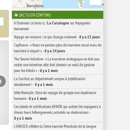
L'ACTU EN CONTINU
À l'honneur ce mois-ci :
La Catalogne
sur Voyageons
Autrement
Voyage sur-mesure : ce qui change vraiment
-
il y a 13 jours
Capfrance : « Nous ne parlons plus de tourisme social mais de
tourisme à impact »
-
il y a 24 jours
The Swarm Initiative : « La transition écologique ne doit pas
rester une intention, elle doit devenir un outil de gestion
pour les hôtels »
-
il y a 1 mois
›
La Corrèze, un département unique à (re)découvrir
absolument !
-
il y a 1 mois
Idée Nomade : faire du voyage de groupe une expérience
humaine
-
il y a 1 mois
Ces labels et certifications AFNOR qui aident les voyageurs à
choisir leurs hébergements, activités ou destinations
-
il y a 1 mois
L’UNESCO célèbre la 5ème Journée Mondiale de la langue