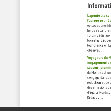
Informati
Laponie : la 
l’aurore est née
épisodes précéde
héros s’étant re
forum dédié aux
boréales, décidè
leur chance en L
observer....
Voyageurs du M
engagements r
souvent pionni
du Monde est un
s'engage dans de
réduction et de
des emissions d
d'équité Nord/su
Rédaction...