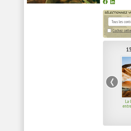
Cochez cette
15
‹
La 
entr