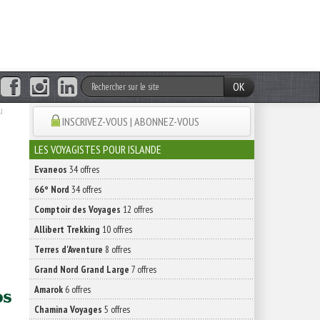
OK
u
INSCRIVEZ-VOUS | ABONNEZ-VOUS
LES VOYAGISTES POUR ISLANDE
Evaneos
34 offres
66° Nord
34 offres
Comptoir des Voyages
12 offres
Allibert Trekking
10 offres
Terres d'Aventure
8 offres
Grand Nord Grand Large
7 offres
Amarok
6 offres
Chamina Voyages
5 offres