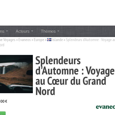
ons
Acteurs
Thèmes
ue Voyages
»
Evaneos
»
Europe
»
Islande
»
Splendeurs d'Automne : Voyage a
ord
Splendeurs
d'Automne : Voyage
au Cœur du Grand
Nord
00 €