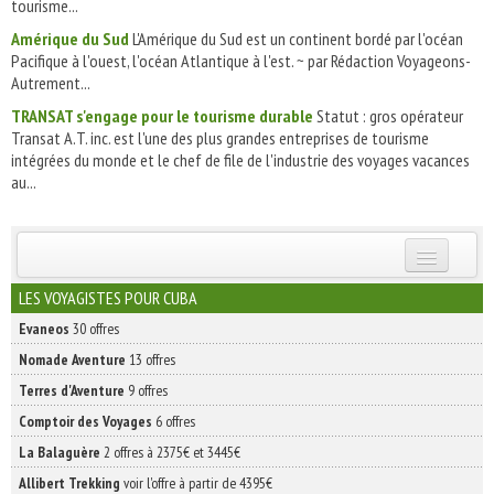
tourisme...
Amérique du Sud
L'Amérique du Sud est un continent bordé par l'océan
Pacifique à l'ouest, l'océan Atlantique à l'est. ~ par Rédaction Voyageons-
Autrement...
TRANSAT s'engage pour le tourisme durable
Statut : gros opérateur
Transat A.T. inc. est l'une des plus grandes entreprises de tourisme
intégrées du monde et le chef de file de l'industrie des voyages vacances
au...
INSCRIVEZ-VOUS | ABONNEZ-VOUS
LES VOYAGISTES POUR CUBA
Evaneos
30 offres
Nomade Aventure
13 offres
Terres d'Aventure
9 offres
Comptoir des Voyages
6 offres
La Balaguère
2 offres à 2375€ et 3445€
Allibert Trekking
voir l'offre à partir de 4395€