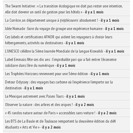
The Swarm Initiative : « La transition écologique ne doit pas rester une intention,
elle doit devenir un outil de gestion pour les hôtels »
-
il y a 1 mois
La Corrèze, un département unique à (re)découvrir absolument !
-
il y a 1 mois
Idée Nomade : faire du voyage de groupe une expérience humaine
-
il y a 1 mois
Ces labels et certifications AFNOR qui aident les voyageurs à choisir leurs
hébergements, activités ou destinations
-
il y a 1 mois
L’UNESCO célèbre la 5ème Journée Mondiale de la langue Kiswahili
-
il y a 1 mois
Label Emmaüs fête ses dix ans : l’improbable pari qui a fait entrer l’économie
solidaire dans l’ère du numérique
-
il y a 1 mois
Les Trophées Horizons reviennent pour une 5ème édition
-
il y a 1 mois
Detour Odyssey : des voyages bas carbone où l’expérience l’emporte sur la
destination
-
il y a 1 mois
Le Mexique autrement avec Paseo Tours
-
il y a 1 mois
Observer la nature : des arbres et des orques !
-
il y a 2 mois
« 45 randos nature autour de Paris » accessibles sans voiture !
-
il y a 2 mois
Les BTS de La Baule et de Toulouse remportent la deuxième édition du défi
étudiants « Arts et Vie »
-
il y a 2 mois