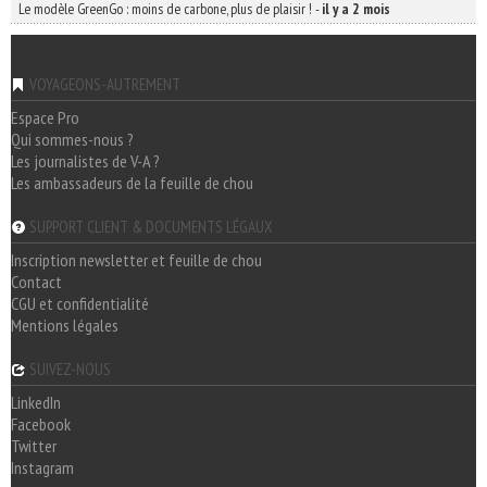
Le modèle GreenGo : moins de carbone, plus de plaisir !
-
il y a 2 mois
VOYAGEONS-AUTREMENT
Espace Pro
Qui sommes-nous ?
Les journalistes de V-A ?
Les ambassadeurs de la feuille de chou
SUPPORT CLIENT & DOCUMENTS LÉGAUX
Inscription newsletter et feuille de chou
Contact
CGU et confidentialité
Mentions légales
SUIVEZ-NOUS
LinkedIn
Facebook
Twitter
Instagram