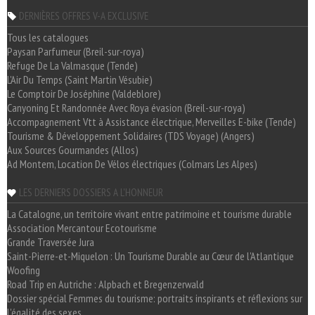
DERNIÈRES OFFRES V-A EXCLUSIVE
Tous les catalogues
Paysan Parfumeur (Breil-sur-roya)
Refuge De La Valmasque (Tende)
L'Air Du Temps (Saint Martin Vésubie)
Le Comptoir De Joséphine (Valdeblore)
Canyoning Et Randonnée Avec Roya évasion (Breil-sur-roya)
Accompagnement Vtt à Assistance électrique, Merveilles E-bike (Tende)
Tourisme & Développement Solidaires (TDS Voyage) (Angers)
Aux Sources Gourmandes (Allos)
Ad Montem, Location De Vélos électriques (Colmars Les Alpes)
LES DERNIERS DOSSIERS A L'HONNEUR
La Catalogne, un territoire vivant entre patrimoine et tourisme durable
Association Mercantour Ecotourisme
Grande Traversée Jura
Saint-Pierre-et-Miquelon : Un Tourisme Durable au Cœur de l'Atlantique
Woofing
Road Trip en Autriche : Alpbach et Bregenzerwald
Dossier spécial Femmes du tourisme: portraits inspirants et réflexions sur
l'égalité des sexes