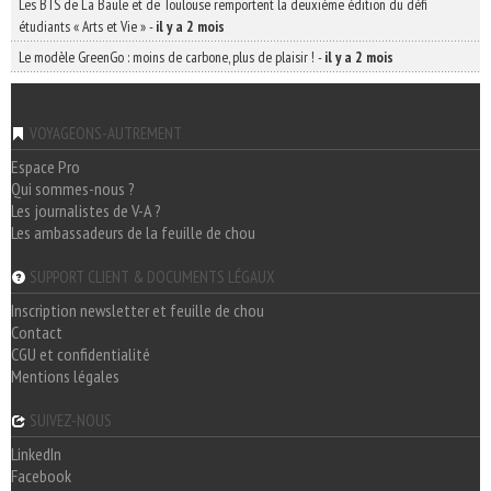
Les BTS de La Baule et de Toulouse remportent la deuxième édition du défi
étudiants « Arts et Vie »
-
il y a 2 mois
Le modèle GreenGo : moins de carbone, plus de plaisir !
-
il y a 2 mois
VOYAGEONS-AUTREMENT
Espace Pro
Qui sommes-nous ?
Les journalistes de V-A ?
Les ambassadeurs de la feuille de chou
SUPPORT CLIENT & DOCUMENTS LÉGAUX
Inscription newsletter et feuille de chou
Contact
CGU et confidentialité
Mentions légales
SUIVEZ-NOUS
LinkedIn
Facebook