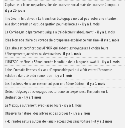
Capfrance : « Nous ne parlons plus de tourisme social mais de tourisme à impact »
-
il y a 23 jours
The Swarm Initiative : « La transition écologique ne doit pas rester une intention,
elle doit devenir un outil de gestion pour les hôtels »
-
il y a 1 mois
La Corrèze, un département unique à (re)découvrir absolument !
-
il y a 1 mois
Idée Nomade : faire du voyage de groupe une expérience humaine
-
il y a 1 mois
Ces labels et certifications AFNOR qui aident les voyageurs à choisir leurs
hébergements, activités ou destinations
-
il y a 1 mois
L’UNESCO célèbre la 5ème Journée Mondiale de la langue Kiswahili
-
il y a 1 mois
Label Emmaüs fête ses dix ans : l’improbable pari qui a fait entrer l’économie
solidaire dans l’ère du numérique
-
il y a 1 mois
Les Trophées Horizons reviennent pour une 5ème édition
-
il y a 1 mois
Detour Odyssey : des voyages bas carbone où l’expérience l’emporte sur la
destination
-
il y a 1 mois
Le Mexique autrement avec Paseo Tours
-
il y a 1 mois
Observer la nature : des arbres et des orques !
-
il y a 2 mois
« 45 randos nature autour de Paris » accessibles sans voiture !
-
il y a 2 mois