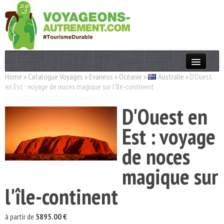
Home
»
Catalogue Voyages
»
Evaneos
»
Océanie
»
Australie
»
D'Ouest
Actualités
en Est : voyage de noces magique sur l'île-continent
T. Responsable
D'Ouest en
Destinations
Est : voyage
Acteurs
de noces
Thèmes
magique sur
OK
l'île-continent
à partir de
5895.00 €