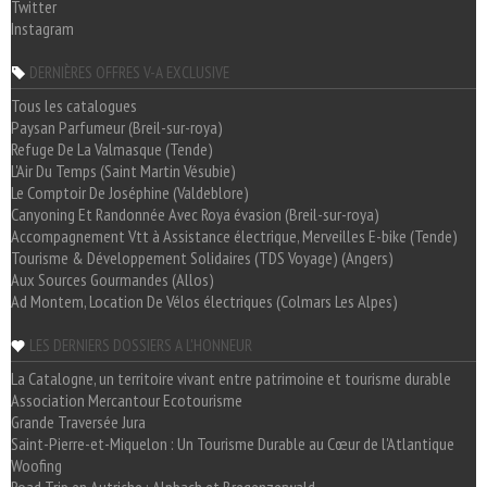
Twitter
Instagram
DERNIÈRES OFFRES V-A EXCLUSIVE
Tous les catalogues
Paysan Parfumeur (Breil-sur-roya)
Refuge De La Valmasque (Tende)
L'Air Du Temps (Saint Martin Vésubie)
Le Comptoir De Joséphine (Valdeblore)
Canyoning Et Randonnée Avec Roya évasion (Breil-sur-roya)
Accompagnement Vtt à Assistance électrique, Merveilles E-bike (Tende)
Tourisme & Développement Solidaires (TDS Voyage) (Angers)
Aux Sources Gourmandes (Allos)
Ad Montem, Location De Vélos électriques (Colmars Les Alpes)
LES DERNIERS DOSSIERS A L'HONNEUR
La Catalogne, un territoire vivant entre patrimoine et tourisme durable
Association Mercantour Ecotourisme
Grande Traversée Jura
Saint-Pierre-et-Miquelon : Un Tourisme Durable au Cœur de l'Atlantique
Woofing