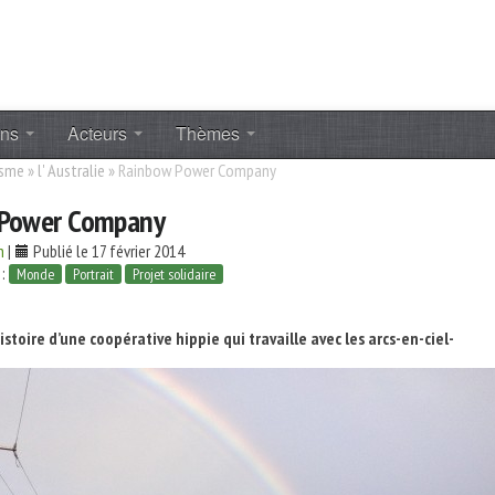
ons
Acteurs
Thèmes
isme
»
l' Australie
»
Rainbow Power Company
 Power Company
h
|
Publié le 17 février 2014
 :
Monde
Portrait
Projet solidaire
histoire d’une coopérative hippie qui travaille avec les arcs-en-ciel-