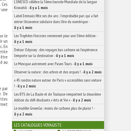
L’UNESCO célèbre la 5ème Journée Mondiale de la langue
. Ces
Kiswahili
-
il y a 1 mois
r une
Label Emmaüs fête ses dix ans : l’improbable pari qui a fait
entrer l’économie solidaire dans l’ère du numérique
-
il y a 1 mois
on le
Les Trophées Horizons reviennent pour une 5ème édition
-
ir un
il y a 1 mois
c. En
Detour Odyssey : des voyages bas carbone où l’expérience
etite
l’emporte sur la destination
-
il y a 1 mois
 être
nd au
Le Mexique autrement avec Paseo Tours
-
il y a 1 mois
Observer la nature : des arbres et des orques !
-
il y a 2 mois
« 45 randos nature autour de Paris » accessibles sans voiture
!
-
il y a 2 mois
e par
e. De
Les BTS de La Baule et de Toulouse remportent la deuxième
ettes
édition du défi étudiants « Arts et Vie »
-
il y a 2 mois
ermet
Le modèle GreenGo : moins de carbone, plus de plaisir !
-
il y a 2 mois
LES CATALOGUES VOYAGISTE