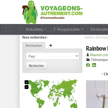
Actualités
T. Responsable
Destinati
Vous recherchez :
Home
»
Écotour
Destination
Rainbow
Maureen Lot
Thèmatique
Rechercher
– L’
+
−