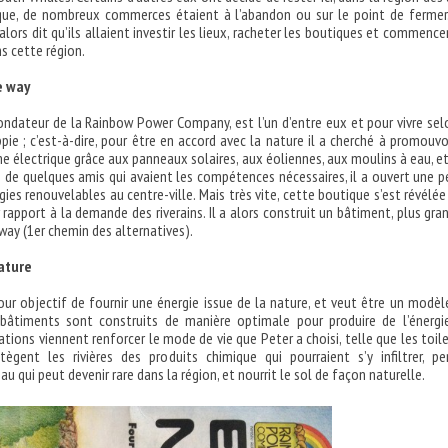
poque, de nombreux commerces étaient à l’abandon ou sur le point de fermer
alors dit qu’ils allaient investir les lieux, racheter les boutiques et commence
s cette région.
e way
ondateur de la Rainbow Power Company, est l’un d’entre eux et pour vivre sel
pie ; c’est-à-dire, pour être en accord avec la nature il a cherché à promouvo
 électrique grâce aux panneaux solaires, aux éoliennes, aux moulins à eau, et
de de quelques amis qui avaient les compétences nécessaires, il a ouvert une p
ies renouvelables au centre-ville. Mais très vite, cette boutique s’est révélée
 rapport à la demande des riverains. Il a alors construit un bâtiment, plus gra
way (1er chemin des alternatives).
ature
ur objectif de fournir une énergie issue de la nature, et veut être un modèl
 bâtiments sont construits de manière optimale pour produire de l’énergi
ations viennent renforcer le mode de vie que Peter a choisi, telle que les toil
tègent les rivières des produits chimique qui pourraient s’y infiltrer, p
au qui peut devenir rare dans la région, et nourrit le sol de façon naturelle.