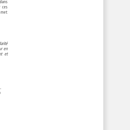
 dans
r ces
w met
arité
ur en
nt et
,
