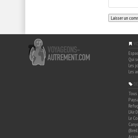
VO
Espa
Qui 
Les j
Les a
DE
Tous 
Paysa
Refug
L'Air
Le Co
Cany
(Brei
Acco