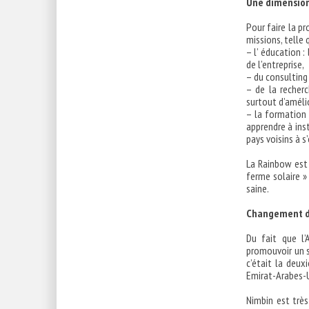
Une dimension
Pour faire la pr
missions, telle 
– l’ éducation 
de l’entreprise,
– du consulting 
– de la recher
surtout d’amélio
– la formation :
apprendre à inst
pays voisins à s
La Rainbow est 
ferme solaire »
saine.
Changement d
Du fait que l’
promouvoir un s
c’était la deux
Emirat-Arabes-U
Nimbin est trè