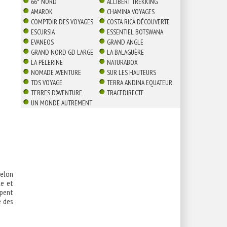
66° NORD
ALLIBERT TREKKING
AMAROK
CHAMINA VOYAGES
COMPTOIR DES VOYAGES
COSTA RICA DÉCOUVERTE
ESCURSIA
ESSENTIEL BOTSWANA
EVANEOS
GRAND ANGLE
GRAND NORD GD LARGE
LA BALAGUÈRE
LA PÈLERINE
NATURABOX
NOMADE AVENTURE
SUR LES HAUTEURS
TDS VOYAGE
TERRA ANDINA EQUATEUR
TERRES D'AVENTURE
TRACEDIRECTE
UN MONDE AUTREMENT
selon
le et
ipent
e des