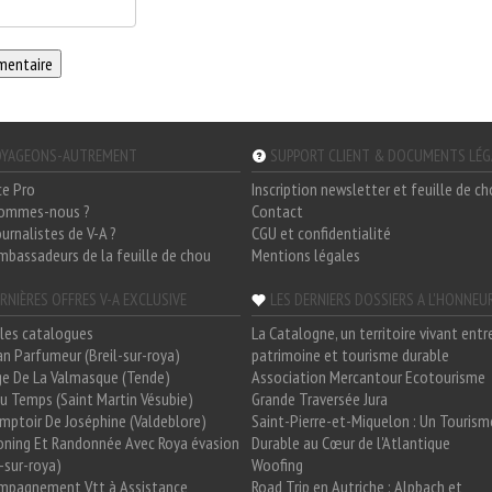
YAGEONS-AUTREMENT
SUPPORT CLIENT & DOCUMENTS LÉ
ce Pro
Inscription newsletter et feuille de c
sommes-nous ?
Contact
ournalistes de V-A ?
CGU et confidentialité
mbassadeurs de la feuille de chou
Mentions légales
RNIÈRES OFFRES V-A EXCLUSIVE
LES DERNIERS DOSSIERS A L'HONNEU
les catalogues
La Catalogne, un territoire vivant entr
n Parfumeur (Breil-sur-roya)
patrimoine et tourisme durable
e De La Valmasque (Tende)
Association Mercantour Ecotourisme
 Du Temps (Saint Martin Vésubie)
Grande Traversée Jura
mptoir De Joséphine (Valdeblore)
Saint-Pierre-et-Miquelon : Un Tourism
oning Et Randonnée Avec Roya évasion
Durable au Cœur de l'Atlantique
l-sur-roya)
Woofing
mpagnement Vtt à Assistance
Road Trip en Autriche : Alpbach et