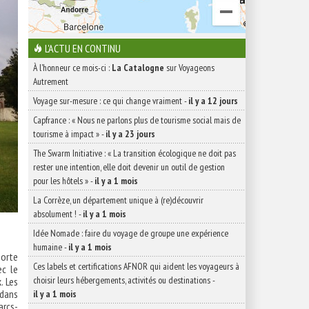
L'ACTU EN CONTINU
À l'honneur ce mois-ci :
La Catalogne
sur Voyageons
Autrement
Voyage sur-mesure : ce qui change vraiment
-
il y a 12 jours
Capfrance : « Nous ne parlons plus de tourisme social mais de
tourisme à impact »
-
il y a 23 jours
The Swarm Initiative : « La transition écologique ne doit pas
rester une intention, elle doit devenir un outil de gestion
pour les hôtels »
-
il y a 1 mois
La Corrèze, un département unique à (re)découvrir
absolument !
-
il y a 1 mois
Idée Nomade : faire du voyage de groupe une expérience
humaine
-
il y a 1 mois
sorte
Ces labels et certifications AFNOR qui aident les voyageurs à
ec le
choisir leurs hébergements, activités ou destinations
-
. Les
 dans
il y a 1 mois
arcs-