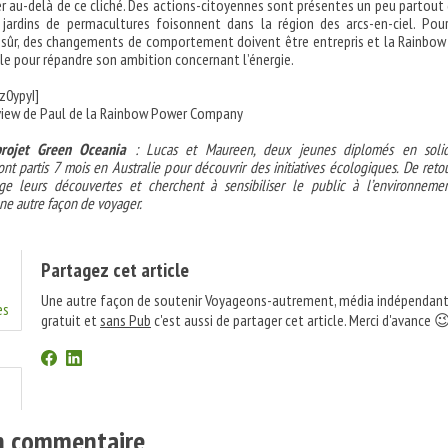
er au-delà de ce cliché. Des actions-citoyennes sont présentes un peu partout
s jardins de permacultures foisonnent dans la région des arcs-en-ciel. Pou
t sûr, des changements de comportement doivent être entrepris et la Rainbo
le pour répandre son ambition concernant l’énergie.
z0ypyI]
rview de Paul de la Rainbow Power Company
rojet Green Oceania
: Lucas et Maureen, deux jeunes diplomés en solid
sont partis 7 mois en Australie pour découvrir des initiatives écologiques. De reto
age leurs découvertes et cherchent à sensibiliser le public à l’environneme
ne autre façon de voyager.
Partagez cet article
Une autre façon de soutenir Voyageons-autrement, média indépendant
es
gratuit et
sans Pub
c'est aussi de partager cet article. Merci d'avance 
un commentaire