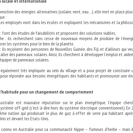
 locale et internationale
omotion des énergies alternatives (solaire, vent, eau…), elle met en place plus
que :
: les employés vont dans les écoles et expliquent les mécanismes et la philos
: font des études de faisabilités et proposent des solutions viables,
che : ils recherchent sans cesse de nouveaux moyens de produire de l’énerg
rer les systèmes pour le bien de la planète,
 ils reçoivent des personnes de Nouvelles Guinée, des Fiji, et d’ailleurs qui ve
aller des panneaux solaires. Ainsi, ils cherchent à développer l’emploi et aiden
’équiper de panneaux solaires.
également très impliquée au sein du village et a pour projet de construire 
 pour répondre aux besoins énergétiques des habitants et promouvoir une én
’habitude pour un changement de comportement
Australie est mauvaise réputation sur le plan énergétique, l’équipe cher
ystème off-grid (c’est-à-dire hors du système électrique conventionnel). En 
ième nation qui produisait le plus de gaz à effet de serre par habitant aprè
nis et devant les Etats-Unis.
s connu en Australie pour sa communauté hippie – fumeurs d’herbe – mais i