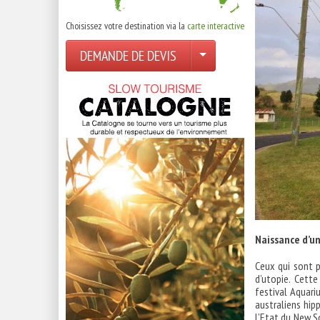
Choisissez votre destination via la
carte interactive
DEMANDE DE DEVIS
Naissance d’u
Ceux qui sont p
d’utopie. Cette
festival Aquari
australiens hip
l’Etat du New So