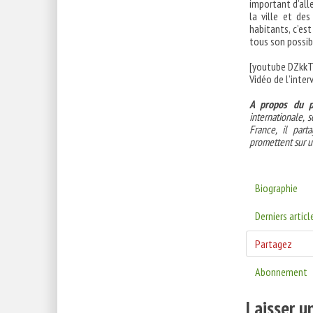
important d’all
la ville et de
habitants, c’es
tous son possib
[youtube DZkkT
Vidéo de l’inte
A propos du p
internationale, 
France, il part
promettent sur u
Biographie
Derniers articl
Partagez
Abonnement
Laisser 