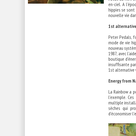
en-ciel. A l’é
hippies se sont 
nouvelle vie dan
1st alternativ
Peter Pedals, f
mode de vie hip
nouveau système
1987, avec l’ai
boutique d’énerg
insuffisante par
1st alternative 
Energy from N
La Rainbow a po
l’exemple. Ces
multiple install
sèches qui pro
d’économiser l’e