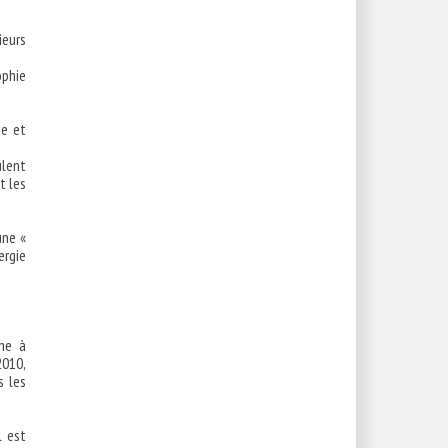
ieurs
ophie
ie et
ulent
t les
une «
ergie
che à
2010,
s les
l est