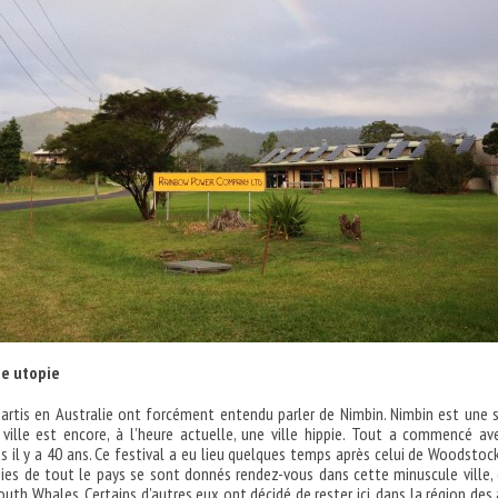
ne utopie
artis en Australie ont forcément entendu parler de Nimbin. Nimbin est une 
 ville est encore, à l’heure actuelle, une ville hippie. Tout a commencé av
us il y a 40 ans. Ce festival a eu lieu quelques temps après celui de Woodstock
pies de tout le pays se sont donnés rendez-vous dans cette minuscule ville,
uth Whales. Certains d’autres eux ont décidé de rester ici, dans la région des 