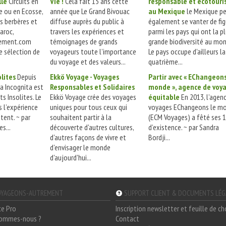
lle
Circuits en
Vie !
Cela fait 15 ans cette
responsable et écotour
de ou en Ecosse,
année que Le Grand Bivouac
au Mexique
le Mexique p
es berbères et
diffuse auprès du public à
également se vanter de fig
aroc,
travers les expériences et
parmi les pays qui ont la p
rement.com
témoignages de grands
grande biodiversité au mon
e sélection de
voyageurs toute l’importance
Le pays occupe d'ailleurs la
du voyage et des valeurs...
quatrième...
lites
Depuis
Ekkö Voyage - Voyages
Partir avec « EChangeons
ra Incognita est
Responsables et Solidaires
monde », agence de voy
s Insolites. Le
Ekkö Voyage crée des voyages
équitable
En 2013, l’agen
 l’expérience
uniques pour tous ceux qui
voyages EChangeons le m
stent. ~ par
souhaitent partir à la
(ECM Voyages) a fêté ses 
s...
découverte d'autres cultures,
d’existence. ~ par Sandra
d'autres façons de vivre et
Bordji...
d'envisager le monde
d'aujourd'hui...
YAGEONS-AUTREMENT
SUPPORT CLIENT & DOCUMENTS LÉ
ce Pro
Inscription newsletter et feuille de c
sommes-nous ?
Contact