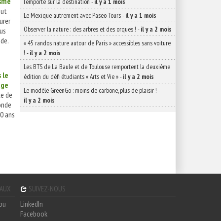
isme
l’emporte sur la destination
-
il y a 1 mois
eut
Le Mexique autrement avec Paseo Tours
-
il y a 1 mois
urer
Observer la nature : des arbres et des orques !
-
il y a 2 mois
lus
de.
« 45 randos nature autour de Paris » accessibles sans voiture
!
-
il y a 2 mois
Les BTS de La Baule et de Toulouse remportent la deuxième
 le
édition du défi étudiants « Arts et Vie »
-
il y a 2 mois
age
Le modèle GreenGo : moins de carbone, plus de plaisir !
-
ce de
il y a 2 mois
onde
10 ans
GAUX
SUIVEZ-NOUS
hou
LinkedIn
Facebook