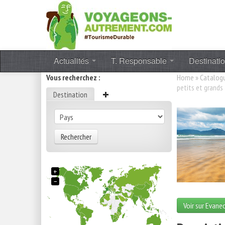
Actualités
T. Responsable
Destinati
Vous recherchez :
Home
»
Catalog
petits et grands
Destination
Rechercher
+
−
Voir sur Evane