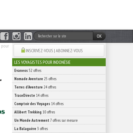
OK
s pour
INSCRIVEZ-VOUS | ABONNEZ-VOUS
LES VOYAGISTES POUR INDONÉSIE
Evaneos
52 offres
r
Nomade Aventure
25 offres
Terres d'Aventure
24 offres
TraceDirecte
14 offres
Comptoir des Voyages
14 offres
Allibert Trekking
10 offres
Un Monde Autrement
7 offres sur mesure
La Balaguère
3 offres