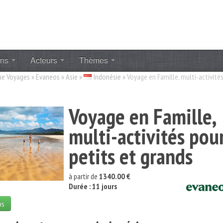
ons
Acteurs
Thèmes
ue Voyages
»
Evaneos
»
Asie
»
Indonésie
»
Voyage en Famille, multi-activité
Voyage en Famille,
multi-activités pou
petits et grands
à partir de
1340.00 €
Durée : 11 jours
os