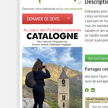
Descripti
Choisissez votre destination via la
carte interactive
Embarquez pour un
conçu sur mesure
DEMANDE DE DEVIS
s'ajustant en fon
tous les membres
balades et des a
en famille inoubl
Circuit à personn
Voir sur Evane
Partagez cet
Une autre façon
aussi de partager