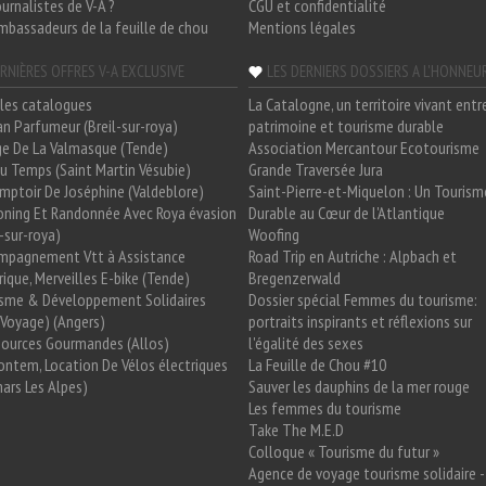
ournalistes de V-A ?
CGU et confidentialité
mbassadeurs de la feuille de chou
Mentions légales
RNIÈRES OFFRES V-A EXCLUSIVE
LES DERNIERS DOSSIERS A L'HONNEU
les catalogues
La Catalogne, un territoire vivant entr
n Parfumeur (Breil-sur-roya)
patrimoine et tourisme durable
e De La Valmasque (Tende)
Association Mercantour Ecotourisme
 Du Temps (Saint Martin Vésubie)
Grande Traversée Jura
mptoir De Joséphine (Valdeblore)
Saint-Pierre-et-Miquelon : Un Tourism
oning Et Randonnée Avec Roya évasion
Durable au Cœur de l'Atlantique
l-sur-roya)
Woofing
mpagnement Vtt à Assistance
Road Trip en Autriche : Alpbach et
rique, Merveilles E-bike (Tende)
Bregenzerwald
isme & Développement Solidaires
Dossier spécial Femmes du tourisme:
Voyage) (Angers)
portraits inspirants et réflexions sur
Sources Gourmandes (Allos)
l'égalité des sexes
ntem, Location De Vélos électriques
La Feuille de Chou #10
ars Les Alpes)
Sauver les dauphins de la mer rouge
Les femmes du tourisme
Take The M.E.D
Colloque « Tourisme du futur »
Agence de voyage tourisme solidaire -