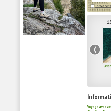
Cochez cette
15
‹
Aven
Informati
Voyage avec vo