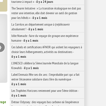
tourisme à impact »
-
il y a 24 jours
The Swarm Initiative : « La transition écologique ne doit pas
rester une intention, elle doit devenir un outil de gestion
pour les hôtels »
-
il y a 1 mois
La Corrèze, un département unique à (re)découvrir
absolument !
-
il y a 1 mois
Idée Nomade : faire du voyage de groupe une expérience
›
humaine
-
il y a 1 mois
Ces labels et certifications AFNOR qui aident les voyageurs à
choisir leurs hébergements, activités ou destinations
-
il y a 1 mois
L’UNESCO célèbre la 5ème Journée Mondiale de la langue
Kiswahili
-
il y a 1 mois
Label Emmaüs fête ses dix ans : l’improbable pari qui a fait
entrer l’économie solidaire dans l’ère du numérique
-
il y a 1 mois
Les Trophées Horizons reviennent pour une 5ème édition
-
il y a 1 mois
yage
Detour Odyssey : des voyages bas carbone où l’expérience