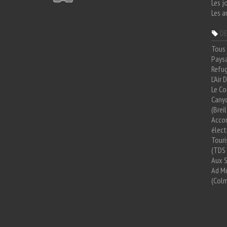
Les j
Les a
DE
Tous 
Paysa
Refug
L'Air
Le Co
Cany
(Brei
Acco
élect
Tour
(TDS 
Aux 
Ad Mo
(Colm