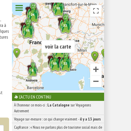
,
ra à
fiques
tures
voir la carte
st
L'ACTU EN CONTINU
À l'honneur ce mois-ci :
La Catalogne
sur Voyageons
Autrement
Voyage sur-mesure : ce qui change vraiment
-
il y a 13 jours
Capfrance : « Nous ne parlons plus de tourisme social mais de