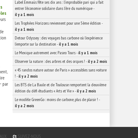
Label Emmaüs fête ses dix ans : l’improbable pari qui a fait
es
entrer l’économie solidaire dans l’ère du numérique
-
les
il y a 1 mois
urs
Les Trophées Horizons reviennent pour une 5ème édition
-
il y a 1 mois
 de
tion
Detour Odyssey : des voyages bas carbone où l’expérience
l’emporte sur la destination
-
il y a 1 mois
Le Mexique autrement avec Paseo Tours
-
il y a 1 mois
Observer la nature : des arbres et des orques !
-
il y a 2 mois
a
« 45 randos nature autour de Paris » accessibles sans voiture
ent,
!
-
il y a 2 mois
ire
~ par
Les BTS de La Baule et de Toulouse remportent la deuxième
édition du défi étudiants « Arts et Vie »
-
il y a 2 mois
Le modèle GreenGo : moins de carbone, plus de plaisir !
-
il y a 2 mois
GAUX
SUIVEZ-NOUS