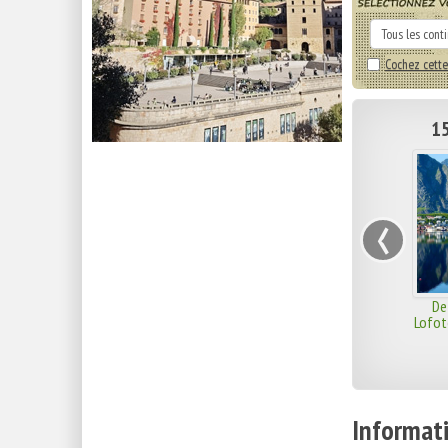
Cochez cette
15
‹
De
Lofot
Informati