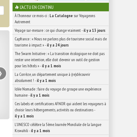
L'ACTU EN CONTINU
À l'honneur ce mois-ci :
La Catalogne
sur Voyageons
Autrement
Voyage sur-mesure : ce qui change vraiment
-
il y a 13 jours
Capfrance : « Nous ne parlons plus de tourisme social mais de
tourisme à impact »
-
il y a 24 jours
The Swarm Initiative : « La transition écologique ne doit pas
rester une intention, elle doit devenir un outil de gestion
›
pour les hôtels »
-
il y a 1 mois
La Corrèze, un département unique à (re)découvrir
absolument !
-
il y a 1 mois
Idée Nomade : faire du voyage de groupe une expérience
humaine
-
il y a 1 mois
Ces labels et certifications AFNOR qui aident les voyageurs à
choisir leurs hébergements, activités ou destinations
-
il y a 1 mois
L’UNESCO célèbre la 5ème Journée Mondiale de la langue
Kiswahili
-
il y a 1 mois