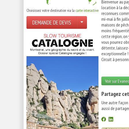
Bienvenue au pay
location à la déc
Choisissez votre destination via la
carte interactive
reconnues comme 
mi-mai à fin juil
DEMANDE DE DEVIS
maisons de pêche
moins fréquentée
cette région, on
vous pourrez obs
détente, laissez
exceptionnelle !
Circuit à personn
Voir sur Evane
Partagez cet
Une autre façon
aussi de partager