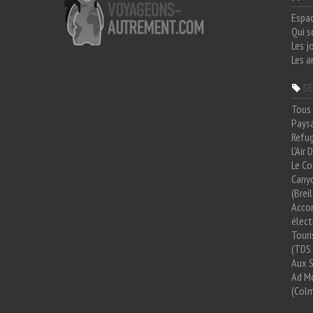
Espa
Qui 
Les j
Les a
DE
Tous 
Paysa
Refug
L'Air
Le Co
Cany
(Brei
Acco
élect
Tour
(TDS 
Aux 
Ad Mo
(Colm