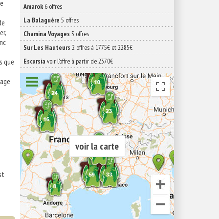
de
Amarok
6 offres
La Balaguère
5 offres
de
er,
Chamina Voyages
5 offres
onc
Sur Les Hauteurs
2 offres à 1775€ et 2285€
es que
Escursia
voir l'offre à partir de 2370€
vage
voir la carte
st