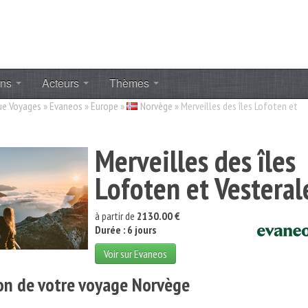
ons
Acteurs
Thèmes
ue Voyages
»
Evaneos
»
Europe
»
Norvège
»
Merveilles des îles Lofoten et
Merveilles des îles
Lofoten et Vesteral
à partir de
2130.00 €
Durée : 6 jours
Voir sur Evaneos
on de votre voyage Norvège