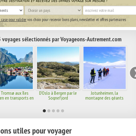
 case pour valider
vos choix pour recevoir bons plans, newsletter et offres partenaires
 voyages sélectionnés par Voyageons-Autrement.com
 Tromsø aux îles
D'Oslo à Bergen par le
Jotunheimen, la
en en transports en
Sognefjord
montagne des géants
commun
ons utiles pour voyager