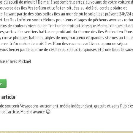
s du soleil de minuit ! De mai à septembre, partez au volant de votre voiture 
ouverte des îles Vesterålen et Lofoten, situées au-delà du cercle polaire et
faisant partie des plus belles îles au monde où le soleil est présent 24h/24 
let. Les îles Lofoten sont célèbres pour leurs villages de pêcheurs avec ses rorbu
urs de couleurs vives qui en font un endroit pittoresque. Moins connues et d
s, sortez des sentiers battus en profitant du charme des îles Vesteralen. Dans
 y croise phoques, baleines, aigles de mer, macareux et grandes sternes arctiqu
erver à l'occasion de croisières. Pour des vacances actives ou pour un séjour
-vous bercer par le charme de ces îles aux eaux turquoises et d'une beauté sau
aliser avec Mickaël
os
 article
 de soutenir Voyageons-autrement, média indépendant, gratuit et
sans Pub
c'e
 cet article. Merci d'avance 😉