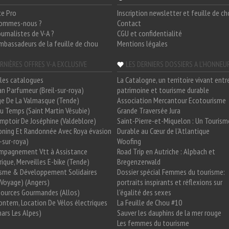
ce Pro
Inscription newsletter et feuille de c
sommes-nous ?
Contact
ournalistes de V-A ?
CGU et confidentialité
mbassadeurs de la feuille de chou
Mentions légales
RNIÈRES OFFRES V-A EXCLUSIVE
LES DERNIERS DOSSIERS A L'HONNEU
les catalogues
La Catalogne, un territoire vivant entr
n Parfumeur (Breil-sur-roya)
patrimoine et tourisme durable
e De La Valmasque (Tende)
Association Mercantour Ecotourisme
 Du Temps (Saint Martin Vésubie)
Grande Traversée Jura
mptoir De Joséphine (Valdeblore)
Saint-Pierre-et-Miquelon : Un Tourism
oning Et Randonnée Avec Roya évasion
Durable au Cœur de l'Atlantique
l-sur-roya)
Woofing
mpagnement Vtt à Assistance
Road Trip en Autriche : Alpbach et
rique, Merveilles E-bike (Tende)
Bregenzerwald
isme & Développement Solidaires
Dossier spécial Femmes du tourisme:
Voyage) (Angers)
portraits inspirants et réflexions sur
Sources Gourmandes (Allos)
l'égalité des sexes
ntem, Location De Vélos électriques
La Feuille de Chou #10
ars Les Alpes)
Sauver les dauphins de la mer rouge
Les femmes du tourisme