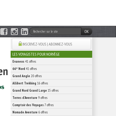
OK
INSCRIVEZ-VOUS | ABONNEZ-VOUS
LES VOYAGISTES POUR NORVÈGE
Evaneos
41 offres
en
66° Nord
41 offres
Grand Angle
20 offres
Allibert Trekking
16 offres
Grand Nord Grand Large
15 offres
Terres d'Aventure
9 offres
Comptoir des Voyages
7 offres
Nomade Aventure
6 offres