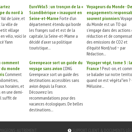
artez
EuroVélo3 : un tronçon de la «
Voyageurs du Monde - D
ope du nord à
Scandibérique » inauguré en
engagements responsab
Val de Loire, et
Seine-et-Marne
Forte d’un
souvent pionniers
Voyage
la ville de
département étendu qui borde
du Monde est un TO qui
petit village
les franges sud et est de la
s'engage dans des actions
en vélo, voici le
capitale, la Seine-et-Marne a
réduction et de compensa
ncé Yann
décidé d’axer sa politique
des emissions de CO2 et
touristique...
d'équité Nord/sud ~ par
Rédaction...
ou comment
Greenpeace sort un guide du
Voyager végé, tome 3 : l
ur du monde
voyage sans avion
L'ONG
France !
Peut-on, et comm
ris
Comment
Greenpeace sort un guide des
se balader sur notre territo
kilomètres,
destinations accessibles sans
quand on est végéta*ien ? 
ux horaires, et
avion depuis la France.
Mélusine...
s en une demi-
Découvrez les
Il suffit de
recommandations pour des
vacances écologiques. De belles
destinations...
YAGEONS-AUTREMENT
SUPPORT CLIENT & DOCUMENTS LÉ