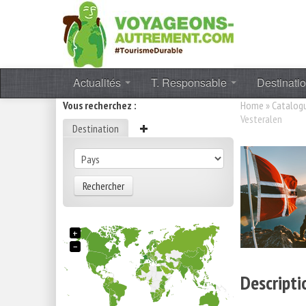
Actualités
T. Responsable
Destinati
Vous recherchez :
Home
»
Catalog
Vesteralen
Destination
Rechercher
+
−
Descripti