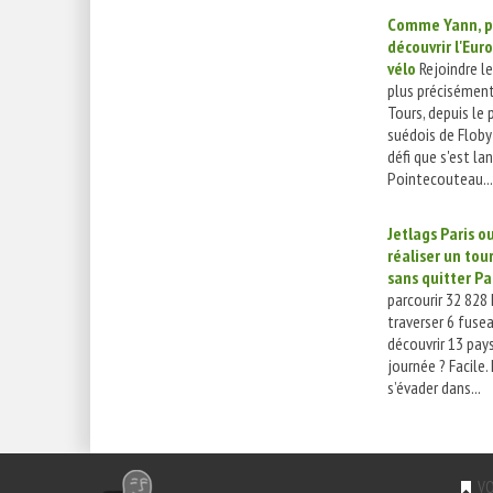
Comme Yann, p
découvrir l'Eur
vélo
Rejoindre le 
plus précisément 
Tours, depuis le 
suédois de Floby 
défi que s'est la
Pointecouteau...
Jetlags Paris 
réaliser un to
sans quitter Pa
parcourir 32 828 
traverser 6 fusea
découvrir 13 pay
journée ? Facile. 
s’évader dans...
VO