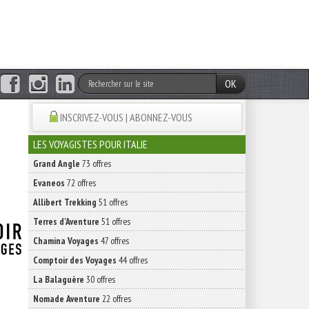
OK
INSCRIVEZ-VOUS | ABONNEZ-VOUS
LES VOYAGISTES POUR ITALIE
Grand Angle
73 offres
Evaneos
72 offres
Allibert Trekking
51 offres
Terres d'Aventure
51 offres
Chamina Voyages
47 offres
Comptoir des Voyages
44 offres
La Balaguère
30 offres
Nomade Aventure
22 offres