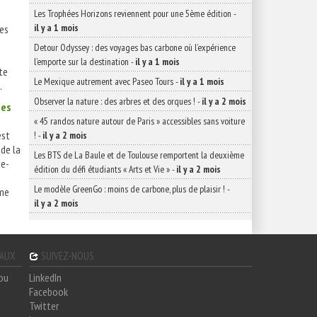
Les Trophées Horizons reviennent pour une 5ème édition
-
il y a 1 mois
ces
Detour Odyssey : des voyages bas carbone où l’expérience
l’emporte sur la destination
-
il y a 1 mois
te
Le Mexique autrement avec Paseo Tours
-
il y a 1 mois
.
Observer la nature : des arbres et des orques !
-
il y a 2 mois
des
« 45 randos nature autour de Paris » accessibles sans voiture
est
!
-
il y a 2 mois
de la
Les BTS de La Baule et de Toulouse remportent la deuxième
te-
édition du défi étudiants « Arts et Vie »
-
il y a 2 mois
Le modèle GreenGo : moins de carbone, plus de plaisir !
-
sme
il y a 2 mois
GAUX
SUIVEZ-NOUS
hou
LinkedIn
Facebook
Twitter