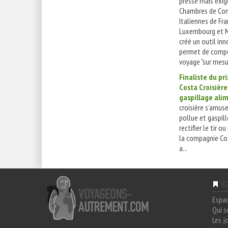
pressé mais exig
Chambres de Co
Italiennes de Fra
Luxembourg et M
créé un outil in
permet de compo
voyage "sur mesur
Finaliste du pri
Costa Croisière
gaspillage ali
croisière s’amuse
pollue et gaspill
rectifier le tir o
la compagnie Cos
a...
VO
Espa
Qui 
Les j