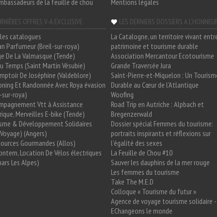
mbassadeurs de la feuille de chou
Mentions légales
RNIÈRES OFFRES V-A EXCLUSIVE
LES DERNIERS DOSSIERS A L'HONNEU
les catalogues
La Catalogne, un territoire vivant entr
n Parfumeur (Breil-sur-roya)
patrimoine et tourisme durable
e De La Valmasque (Tende)
Association Mercantour Ecotourisme
 Du Temps (Saint Martin Vésubie)
Grande Traversée Jura
mptoir De Joséphine (Valdeblore)
Saint-Pierre-et-Miquelon : Un Tourism
oning Et Randonnée Avec Roya évasion
Durable au Cœur de l'Atlantique
l-sur-roya)
Woofing
mpagnement Vtt à Assistance
Road Trip en Autriche : Alpbach et
rique, Merveilles E-bike (Tende)
Bregenzerwald
isme & Développement Solidaires
Dossier spécial Femmes du tourisme:
Voyage) (Angers)
portraits inspirants et réflexions sur
Sources Gourmandes (Allos)
l'égalité des sexes
ntem, Location De Vélos électriques
La Feuille de Chou #10
ars Les Alpes)
Sauver les dauphins de la mer rouge
Les femmes du tourisme
Take The M.E.D
Colloque « Tourisme du futur »
Agence de voyage tourisme solidaire -
EChangeons le monde