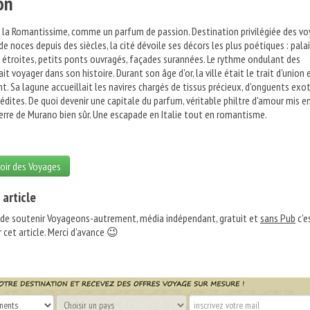
on
se, la Romantissime, comme un parfum de passion. Destination privilégiée des v
 de noces depuis des siècles, la cité dévoile ses décors les plus poétiques : pala
s étroites, petits ponts ouvragés, façades surannées. Le rythme ondulant des
t voyager dans son histoire. Durant son âge d'or, la ville était le trait d'union 
t. Sa lagune accueillait les navires chargés de tissus précieux, d'onguents exo
édites. De quoi devenir une capitale du parfum, véritable philtre d'amour mis e
verre de Murano bien sûr. Une escapade en Italie tout en romantisme.
oir des Voyages
 article
 de soutenir Voyageons-autrement, média indépendant, gratuit et
sans Pub
c'e
 cet article. Merci d'avance 😉