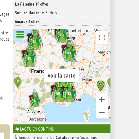
La Pèlerine
19 offres
Sur Les Hauteurs
8 offres
oyages
is
Amarok
4 offres
entre
tiques
n
voir la carte
st
L'ACTU EN CONTINU
À l'honneur ce mois-ci :
La Catalogne
sur Voyageons