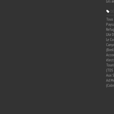
Les a
DE
Tous 
Paysa
Refug
L'Air
Le Co
Cany
(Brei
Acco
élect
Tour
(TDS 
Aux 
Ad Mo
(Colm