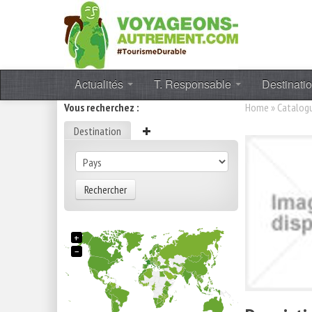
Actualités
T. Responsable
Destinati
Vous recherchez :
Home
»
Catalog
Destination
Rechercher
+
−