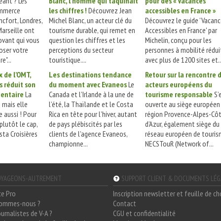
eant ? Les
Blanc, l’homme qui taquinait
pour des « Vacances
mmerce
les chiffres !
Découvrez Jean
accessibles en France »
ncfort, Londres,
Michel Blanc, un acteur clé du
Découvrez le guide 'Vacan
arseille ont
tourisme durable, qui remet en
Accessibles en France' par
novant qui vous
question les chiffres et les
Michelin, conçu pour les
ser votre
perceptions du secteur
personnes à mobilité rédui
e"...
touristique....
avec plus de 1200 sites et..
x de l’OMT,
Les destinations tendance
Retour sur la rencontre 
s réduit son
du moment avec Evaneos
Le
acteurs européens du
mentaire
La
Canada et l’Irlande à la une de
tourisme responsable
S’
 mais elle
l’été, la Thaïlande et le Costa
ouverte au siège européen 
e aussi ! Pour
Rica en tête pour l’hiver, autant
région Provence-Alpes-Cô
u plutôt le cap,
de pays plébiscités par les
d’Azur, également siège du
ta Croisières
clients de l’agence Evaneos,
réseau européen de touri
championne...
NECSTouR (Network of...
YAGEONS-AUTREMENT
SUPPORT CLIENT & DOCUMENTS LÉ
ce Pro
Inscription newsletter et feuille de c
sommes-nous ?
Contact
ournalistes de V-A ?
CGU et confidentialité