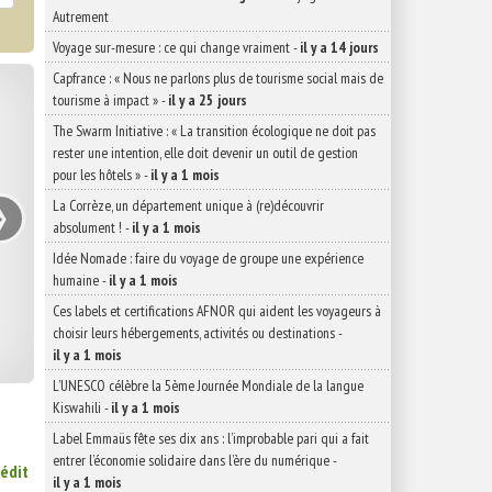
Autrement
Voyage sur-mesure : ce qui change vraiment
-
il y a 14 jours
Capfrance : « Nous ne parlons plus de tourisme social mais de
tourisme à impact »
-
il y a 25 jours
The Swarm Initiative : « La transition écologique ne doit pas
rester une intention, elle doit devenir un outil de gestion
pour les hôtels »
-
il y a 1 mois
›
La Corrèze, un département unique à (re)découvrir
absolument !
-
il y a 1 mois
Idée Nomade : faire du voyage de groupe une expérience
humaine
-
il y a 1 mois
Ces labels et certifications AFNOR qui aident les voyageurs à
choisir leurs hébergements, activités ou destinations
-
il y a 1 mois
L’UNESCO célèbre la 5ème Journée Mondiale de la langue
Kiswahili
-
il y a 1 mois
Label Emmaüs fête ses dix ans : l’improbable pari qui a fait
entrer l’économie solidaire dans l’ère du numérique
-
nédit
il y a 1 mois