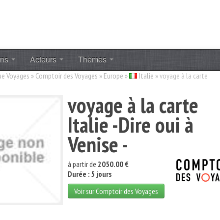
ons
Acteurs
Thèmes
ue Voyages
»
Comptoir des Voyages
»
Europe
»
Italie
»
voyage à la carte
voyage à la carte
Italie -Dire oui à
Venise -
à partir de
2050.00 €
Durée : 5 jours
Voir sur Comptoir des Voyages