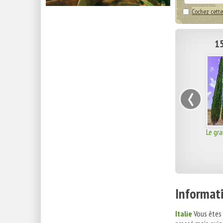
Cochez cette
15
‹
Le gra
Informati
Italie
Vous êtes