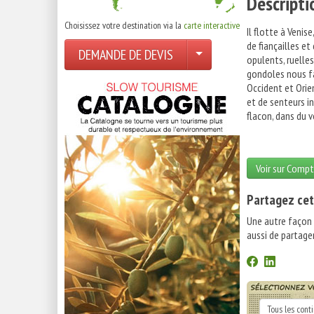
Descripti
Choisissez votre destination via la
carte interactive
Il flotte à Veni
de fiançailles et
DEMANDE DE DEVIS
opulents, ruelle
gondoles nous fai
Occident et Orien
et de senteurs in
flacon, dans du 
Voir sur Compt
Partagez cet
Une autre façon
aussi de partager