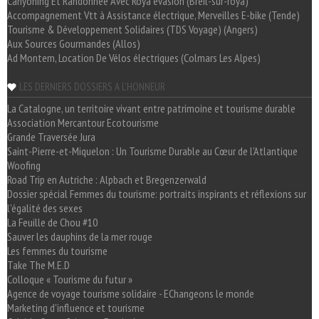
Canyoning Et Randonnée Avec Roya évasion (Breil-sur-roya)
Accompagnement Vtt à Assistance électrique, Merveilles E-bike (Tende)
Tourisme & Développement Solidaires (TDS Voyage) (Angers)
Aux Sources Gourmandes (Allos)
Ad Montem, Location De Vélos électriques (Colmars Les Alpes)
LES DERNIERS DOSSIERS A L'HONNEUR
La Catalogne, un territoire vivant entre patrimoine et tourisme durable
Association Mercantour Ecotourisme
Grande Traversée Jura
Saint-Pierre-et-Miquelon : Un Tourisme Durable au Cœur de l'Atlantique
Woofing
Road Trip en Autriche : Alpbach et Bregenzerwald
Dossier spécial Femmes du tourisme: portraits inspirants et réflexions sur
l'égalité des sexes
La Feuille de Chou #10
Sauver les dauphins de la mer rouge
Les femmes du tourisme
Take The M.E.D
Colloque « Tourisme du futur »
Agence de voyage tourisme solidaire - EChangeons le monde
Marketing d'influence et tourisme