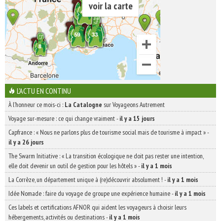
voir la carte
L'ACTU EN CONTINU
À l'honneur ce mois-ci :
La Catalogne
sur Voyageons Autrement
Voyage sur-mesure : ce qui change vraiment
-
il y a 15 jours
Capfrance : « Nous ne parlons plus de tourisme social mais de tourisme à impact »
-
il y a 26 jours
The Swarm Initiative : « La transition écologique ne doit pas rester une intention,
elle doit devenir un outil de gestion pour les hôtels »
-
il y a 1 mois
La Corrèze, un département unique à (re)découvrir absolument !
-
il y a 1 mois
Idée Nomade : faire du voyage de groupe une expérience humaine
-
il y a 1 mois
Ces labels et certifications AFNOR qui aident les voyageurs à choisir leurs
hébergements, activités ou destinations
-
il y a 1 mois