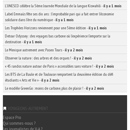
L’UNESCO célèbre la 5ème Journée Mondiale de la langue Kiswahili
-
il y a 1 mois
Label Emmaüs fête ses dix ans : l’improbable pari qui a fait entrer l’économie
solidaire dans l’ère du numérique
-
il y a 1 mois
Les Trophées Horizons reviennent pour une 5ème édition
-
il y a 1 mois
Detour Odyssey : des voyages bas carbone où l’expérience l’emporte sur la
destination
-
il y a 1 mois
Le Mexique autrement avec Paseo Tours
-
il y a 2 mois
Observer la nature : des arbres et des orques !
-
il y a 2 mois
« 45 randos nature autour de Paris » accessibles sans voiture !
-
il y a 2 mois
Les BTS de La Baule et de Toulouse remportent la deuxième édition du défi
étudiants « Arts et Vie »
-
il y a 2 mois
Le modèle GreenGo : moins de carbone, plus de plaisir !
-
il y a 2 mois
VOYAGEONS-AUTREMENT
Espace Pro
Qui sommes-nous ?
Les journalistes de V-A ?