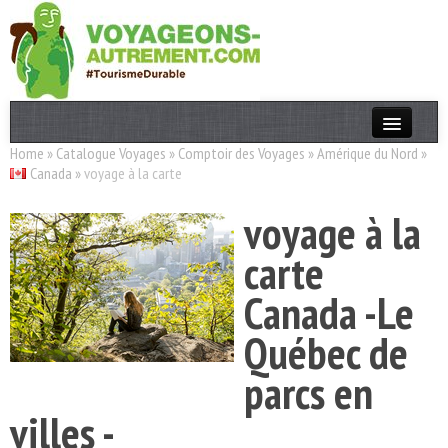
Home
»
Catalogue Voyages
»
Comptoir des Voyages
»
Amérique du Nord
»
Actualités
Canada
»
voyage à la carte
T. Responsable
voyage à la
Destinations
carte
Acteurs
Canada -Le
Thèmes
Québec de
OK
parcs en
villes -