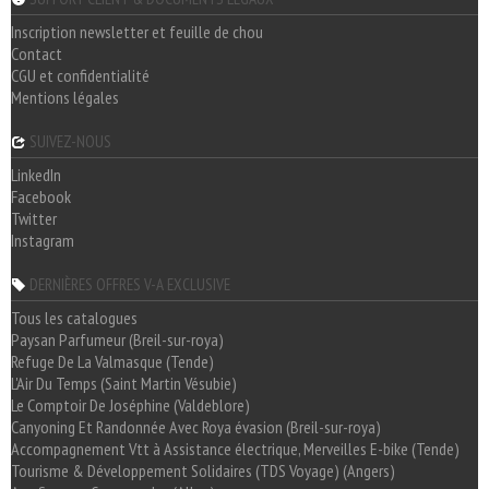
Inscription newsletter et feuille de chou
Contact
CGU et confidentialité
Mentions légales
SUIVEZ-NOUS
LinkedIn
Facebook
Twitter
Instagram
DERNIÈRES OFFRES V-A EXCLUSIVE
Tous les catalogues
Paysan Parfumeur (Breil-sur-roya)
Refuge De La Valmasque (Tende)
L'Air Du Temps (Saint Martin Vésubie)
Le Comptoir De Joséphine (Valdeblore)
Canyoning Et Randonnée Avec Roya évasion (Breil-sur-roya)
Accompagnement Vtt à Assistance électrique, Merveilles E-bike (Tende)
Tourisme & Développement Solidaires (TDS Voyage) (Angers)