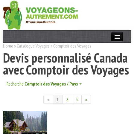
Home
»
Catalogue Voyages
»
Comptoir des Voyages
Actualités
Devis personnalisé Canada
T. Responsable
avec Comptoir des Voyages
Destinations
Acteurs
Recherche
Comptoir des Voyages / Pays
Thèmes
«
1
2
3
»
OK