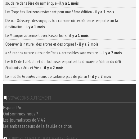
solidaire dans l’ère du numérique
-
il y a 1 mois
Les Trophées Horizons reviennent pour une 5ème édition
-
il y a 1 mois
Detour Odyssey : des voyages bas carbone où l’expérience l’emporte sur la
destination
-
il y a 1 mois
Le Mexique autrement avec Paseo Tours
-
il y a 1 mois
Observer la nature : des arbres et des orques !
-
il y a 2 mois
« 45 randos nature autour de Paris » accessibles sans voiture !
-
il y a 2 mois
Les BTS de La Baule et de Toulouse remportent la deuxième édition du défi
étudiants « Arts et Vie »
-
il y a 2 mois
Le modèle GreenGo : moins de carbone, plus de plaisir !
-
il y a 2 mois
VOYAGEONS-AUTREMENT
Espace Pro
Qui sommes-nous ?
Les journalistes de V-A ?
Les ambassadeurs de la feuille de chou
SUPPORT CLIENT & DOCUMENTS LÉGAUX