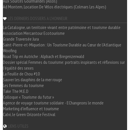
Aux Sources Gourmandes (Allos)
Ad Montem, Location De Vélos électriques (Colmars Les Alpes)
LES DERNIERS DOSSIERS A L'HONNEUR
La Catalogne, un territoire vivant entre patrimoine et tourisme durable
Association Mercantour Ecotourisme
Grande Traversée Jura
Saint-Pierre-et-Miquelon : Un Tourisme Durable au Cœur de l'Atlantique
Woofing
Road Trip en Autriche : Alpbach et Bregenzerwald
Dossier spécial Femmes du tourisme: portraits inspirants et réflexions sur
l'égalité des sexes
La Feuille de Chou #10
Sauver les dauphins de la mer rouge
Les femmes du tourisme
Take The M.E.D
Colloque « Tourisme du futur »
Agence de voyage tourisme solidaire - EChangeons le monde
Marketing d'influence et tourisme
Calvi, le Green Orizonte Festival
LIENS UTILES