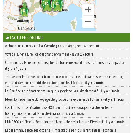
L'ACTU EN CONTINU
À l'honneur ce mois-ci :
La Catalogne
sur Voyageons Autrement
Voyage sur-mesure : ce qui change vraiment
-
il y a 13 jours
Capfrance : « Nous ne parlons plus de tourisme social mais de tourisme à impact »
-
il y a 24 jours
The Swarm Initiative : « La transition écologique ne doit pas rester une intention,
elle doit devenir un outil de gestion pour les hôtels »
-
il y a 1 mois
La Corrèze, un département unique à (re)découvrir absolument !
-
il y a 1 mois
Idée Nomade : faire du voyage de groupe une expérience humaine
-
il y a 1 mois
Ces labels et certifications AFNOR qui aident les voyageurs à choisir leurs
hébergements, activités ou destinations
-
il y a 1 mois
L’UNESCO célèbre la 5ème Journée Mondiale de la langue Kiswahili
-
il y a 1 mois
Label Emmaüs fête ses dix ans : l’improbable pari qui a fait entrer l’économie