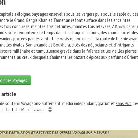
on
apitale s'éloigne, paysages ensevelis sous les vergers puis sous le sable du dés
xandre le Grand, Gengis Khan et Tamerlan refont surface dans les enceintes
es fois conquises, maintes fois détruites, maintes fois relevées. À Khiva, dans l
nts, vous remonterez le temps dans le sillage des roues, des chameaux et des
vaniers portées par les vents. Une oasis opportune sur la route de la Soie avan
ernelles rivales, Samarcande et Boukhara, cités des négociants et d'intrigants
istoire millénaire et tumultueuse gravée dans la faïence et les vieilles pierres
uments, au creux desquels s'animent les bazars d'épices aux parfums d'Orient
oir des Voyages
 article
 de soutenir Voyageons-autrement, média indépendant, gratuit et
sans Pub
c'e
 cet article. Merci d'avance 😉