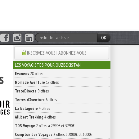
OK
e
INSCRIVEZ-VOUS | ABONNEZ-VOUS
LES VOYAGISTES POUR OUZBÉKISTAN
s
Evaneos
28 offres
Nomade Aventure
17 offres
TraceDirecte
9 offres
Terres d'Aventure
6 offres
La Balaguère
4 offres
Allibert Trekking
4 offres
TDS Voyage
2 offres à 2990€ et 3290€
Comptoir des Voyages
2 offres à 2800€ et 3000€