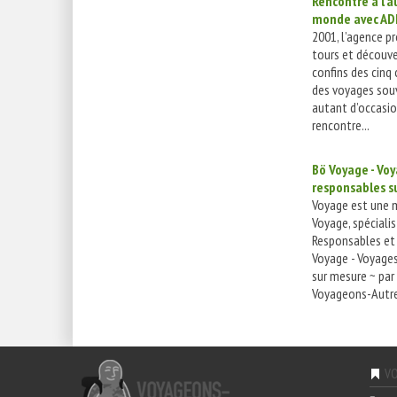
Rencontre à l’a
monde avec AD
2001, l’agence pr
tours et découv
confins des cinq
des voyages souv
autant d’occasion
rencontre...
Bö Voyage - Vo
responsables s
Voyage est une 
Voyage, spéciali
Responsables et 
Voyage - Voyage
sur mesure ~ par
Voyageons-Autre
VO