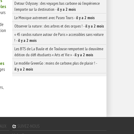
es
Detour Odyssey : des voyages bas carbone où l’expérience
les
l’emporte sur la destination
-
il y a 2 mois
urs
Le Mexique autrement avec Paseo Tours
-
il y a 2 mois
 de
Observer la nature : des arbres et des orques !
-
il y a 2 mois
tion
« 45 randos nature autour de Paris » accessibles sans voiture
!
-
il y a 2 mois
Les BTS de La Baule et de Toulouse remportent la deuxième
édition du défi étudiants « Arts et Vie »
-
il y a 2 mois
res
Le modèle GreenGo : moins de carbone, plus de plaisir !
-
ges
il y a 2 mois
es,
GAUX
SUIVEZ-NOUS