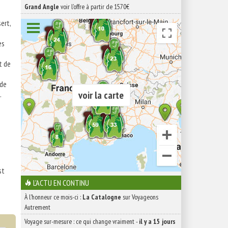
Grand Angle
voir l'offre à partir de 1570€
ert,
es
t de
 de
voir la carte
.
st
L'ACTU EN CONTINU
À l'honneur ce mois-ci :
La Catalogne
sur Voyageons
Autrement
Voyage sur-mesure : ce qui change vraiment
-
il y a 15 jours