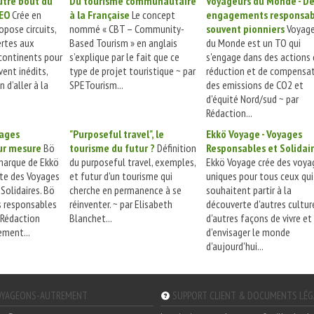
utre bout du
Du tourisme communautaire
Voyageurs du Monde - D
EO
Crée en
à la Française
Le concept
engagements responsab
opose circuits,
nommé « CBT – Community-
souvent pionniers
Voyage
ertes aux
Based Tourism » en anglais
du Monde est un TO qui
 continents pour
s’explique par le fait que ce
s'engage dans des actions
ent inédits,
type de projet touristique ~ par
réduction et de compensa
 d’aller à la
SPETourism...
des emissions de CO2 et
d'équité Nord/sud ~ par
Rédaction...
yages
"Purposeful travel", le
Ekkö Voyage - Voyages
ur mesure
Bö
tourisme du futur ?
Définition
Responsables et Solidai
marque de Ekkö
du purposeful travel, exemples,
Ekkö Voyage crée des voya
ste des Voyages
et futur d'un tourisme qui
uniques pour tous ceux qui
Solidaires. Bö
cherche en permanence à se
souhaitent partir à la
s responsables
réinventer. ~ par Elisabeth
découverte d'autres cultur
 Rédaction
Blanchet...
d'autres façons de vivre et
ment...
d'envisager le monde
d'aujourd'hui...
YAGEONS-AUTREMENT
SUPPORT CLIENT & DOCUMENTS LÉ