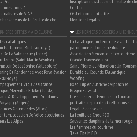
ce Pro
Inscription newsletter et feuille de c
sommes-nous ?
Contact
ournalistes de V-A ?
CGU et confidentialité
mbassadeurs de la feuille de chou
Mentions légales
RNIÈRES OFFRES V-A EXCLUSIVE
LES DERNIERS DOSSIERS A L'HONNEU
les catalogues
La Catalogne, un territoire vivant entr
n Parfumeur (Breil-sur-roya)
patrimoine et tourisme durable
e De La Valmasque (Tende)
Association Mercantour Ecotourisme
 Du Temps (Saint Martin Vésubie)
Grande Traversée Jura
mptoir De Joséphine (Valdeblore)
Saint-Pierre-et-Miquelon : Un Tourism
oning Et Randonnée Avec Roya évasion
Durable au Cœur de l'Atlantique
l-sur-roya)
Woofing
mpagnement Vtt à Assistance
Road Trip en Autriche : Alpbach et
rique, Merveilles E-bike (Tende)
Bregenzerwald
isme & Développement Solidaires
Dossier spécial Femmes du tourisme:
Voyage) (Angers)
portraits inspirants et réflexions sur
Sources Gourmandes (Allos)
l'égalité des sexes
ntem, Location De Vélos électriques
La Feuille de Chou #10
ars Les Alpes)
Sauver les dauphins de la mer rouge
Les femmes du tourisme
Take The M.E.D