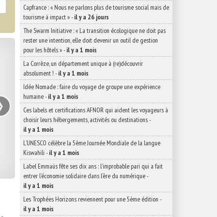
Capfrance : « Nous ne parlons plus de tourisme social mais de
tourisme à impact »
-
il y a 26 jours
The Swarm Initiative : « La transition écologique ne doit pas
rester une intention, elle doit devenir un outil de gestion
pour les hôtels »
-
il y a 1 mois
La Corrèze, un département unique à (re)découvrir
absolument !
-
il y a 1 mois
Idée Nomade : faire du voyage de groupe une expérience
›
humaine
-
il y a 1 mois
Ces labels et certifications AFNOR qui aident les voyageurs à
choisir leurs hébergements, activités ou destinations
-
il y a 1 mois
L’UNESCO célèbre la 5ème Journée Mondiale de la langue
Kiswahili
-
il y a 1 mois
Label Emmaüs fête ses dix ans : l’improbable pari qui a fait
entrer l’économie solidaire dans l’ère du numérique
-
il y a 1 mois
Les Trophées Horizons reviennent pour une 5ème édition
-
il y a 1 mois