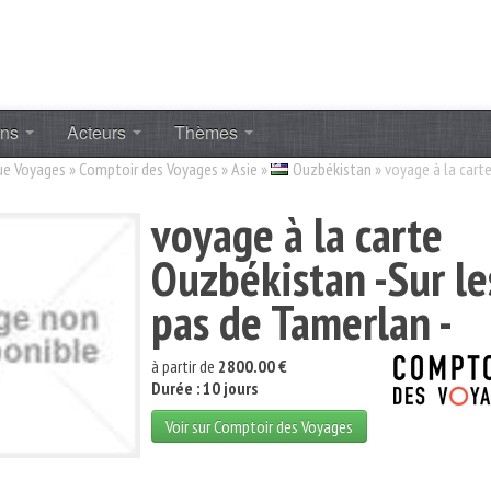
ons
Acteurs
Thèmes
ue Voyages
»
Comptoir des Voyages
»
Asie
»
Ouzbékistan
»
voyage à la cart
voyage à la carte
Ouzbékistan -Sur le
pas de Tamerlan -
à partir de
2800.00 €
Durée : 10 jours
Voir sur Comptoir des Voyages