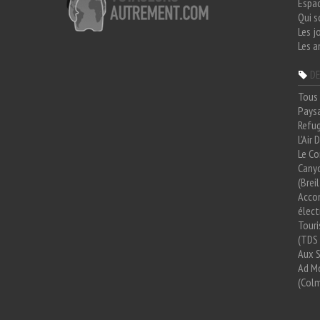
Espa
Qui 
Les j
Les a
DE
Tous 
Paysa
Refug
L'Air
Le Co
Cany
(Brei
Acco
élect
Tour
(TDS 
Aux 
Ad Mo
(Colm