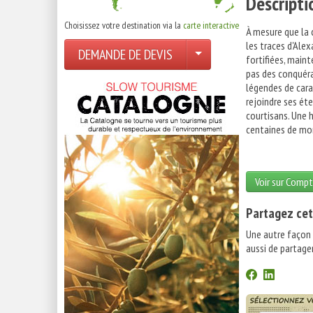
Descripti
Choisissez votre destination via la
carte interactive
À mesure que la c
les traces d'Ale
DEMANDE DE DEVIS
fortifiées, maint
pas des conquéra
légendes de cara
rejoindre ses ét
courtisans. Une h
centaines de mon
Voir sur Compt
Partagez cet
Une autre façon
aussi de partager