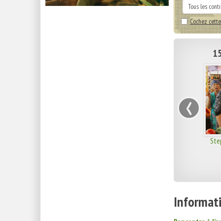
Cochez cette
15
‹
Ste
Informati