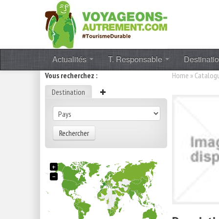
Actualités
T. Responsable
Destinati
Vous recherchez :
Home
»
Catalog
Destination
Rechercher
+
−