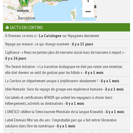
L'ACTU EN CONTINU
À l'honneur ce mois-ci :
La Catalogne
sur Voyageons Autrement
Voyage sur-mesure : ce qui change vraiment
-
il y a 15 jours
Capfrance : « Nous ne parlons plus de tourisme social mais de tourisme à impact »
-
il y a 26 jours
The Swarm Initiative : « La transition écologique ne doit pas rester une intention,
elle doit devenir un outil de gestion pour les hôtels »
-
il y a 1 mois
La Corrèze, un département unique à (re)découvrir absolument !
-
il y a 1 mois
Idée Nomade : faire du voyage de groupe une expérience humaine
-
il y a 1 mois
Ces labels et certifications AFNOR qui aident les voyageurs à choisir leurs
hébergements, activités ou destinations
-
il y a 1 mois
L’UNESCO célèbre la 5ème Journée Mondiale de la langue Kiswahili
-
il y a 1 mois
Label Emmaüs fête ses dix ans : l’improbable pari qui a fait entrer l’économie
solidaire dans l’ère du numérique
-
il y a 1 mois