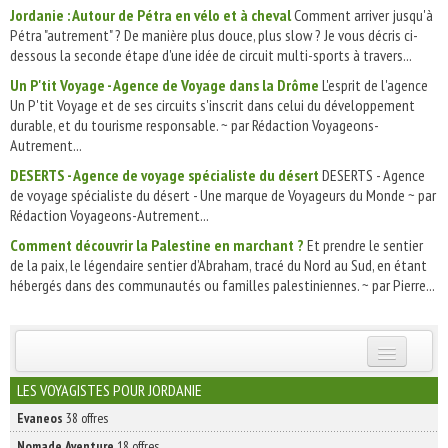
Jordanie : Autour de Pétra en vélo et à cheval
Comment arriver jusqu'à
Pétra "autrement" ? De manière plus douce, plus slow ? Je vous décris ci-
dessous la seconde étape d'une idée de circuit multi-sports à travers...
Un P'tit Voyage - Agence de Voyage dans la Drôme
L'esprit de l'agence
Un P'tit Voyage et de ses circuits s'inscrit dans celui du développement
durable, et du tourisme responsable. ~ par Rédaction Voyageons-
Autrement...
DESERTS - Agence de voyage spécialiste du désert
DESERTS - Agence
de voyage spécialiste du désert - Une marque de Voyageurs du Monde ~ par
Rédaction Voyageons-Autrement...
Comment découvrir la Palestine en marchant ?
Et prendre le sentier
de la paix, le légendaire sentier d’Abraham, tracé du Nord au Sud, en étant
hébergés dans des communautés ou familles palestiniennes. ~ par Pierre...
INSCRIVEZ-VOUS | ABONNEZ-VOUS
LES VOYAGISTES POUR JORDANIE
Evaneos
38 offres
Nomade Aventure
18 offres