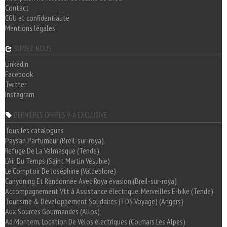
Contact
CGU et confidentialité
Mentions légales
SUIVEZ-NOUS
LinkedIn
Facebook
Twitter
Instagram
DERNIÈRES OFFRES V-A EXCLUSIVE
Tous les catalogues
Paysan Parfumeur (Breil-sur-roya)
Refuge De La Valmasque (Tende)
L'Air Du Temps (Saint Martin Vésubie)
Le Comptoir De Joséphine (Valdeblore)
Canyoning Et Randonnée Avec Roya évasion (Breil-sur-roya)
Accompagnement Vtt à Assistance électrique, Merveilles E-bike (Tende)
Tourisme & Développement Solidaires (TDS Voyage) (Angers)
Aux Sources Gourmandes (Allos)
Ad Montem, Location De Vélos électriques (Colmars Les Alpes)