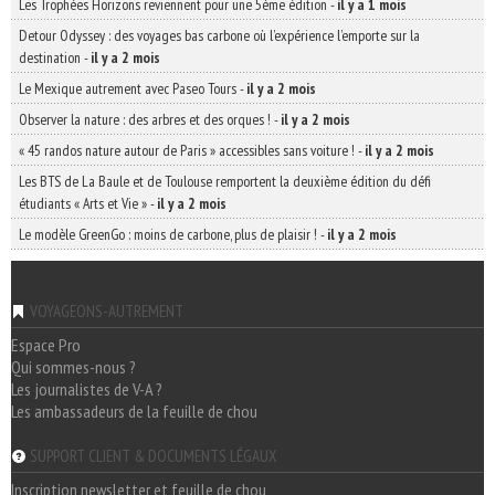
Les Trophées Horizons reviennent pour une 5ème édition
-
il y a 1 mois
Detour Odyssey : des voyages bas carbone où l’expérience l’emporte sur la
destination
-
il y a 2 mois
Le Mexique autrement avec Paseo Tours
-
il y a 2 mois
Observer la nature : des arbres et des orques !
-
il y a 2 mois
« 45 randos nature autour de Paris » accessibles sans voiture !
-
il y a 2 mois
Les BTS de La Baule et de Toulouse remportent la deuxième édition du défi
étudiants « Arts et Vie »
-
il y a 2 mois
Le modèle GreenGo : moins de carbone, plus de plaisir !
-
il y a 2 mois
VOYAGEONS-AUTREMENT
Espace Pro
Qui sommes-nous ?
Les journalistes de V-A ?
Les ambassadeurs de la feuille de chou
SUPPORT CLIENT & DOCUMENTS LÉGAUX
Inscription newsletter et feuille de chou