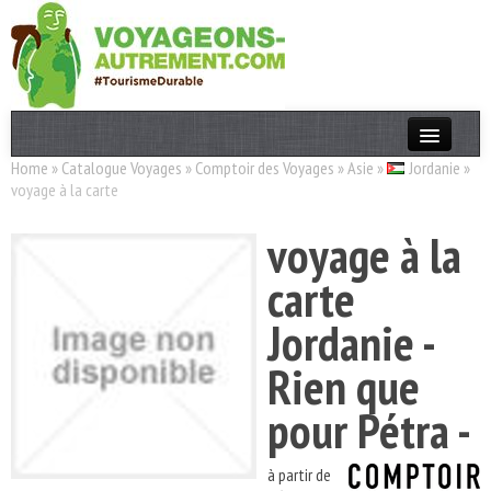
Home
»
Catalogue Voyages
»
Comptoir des Voyages
»
Asie
»
Jordanie
»
Actualités
voyage à la carte
T. Responsable
voyage à la
Destinations
carte
Acteurs
Jordanie -
Thèmes
Rien que
OK
pour Pétra -
à partir de