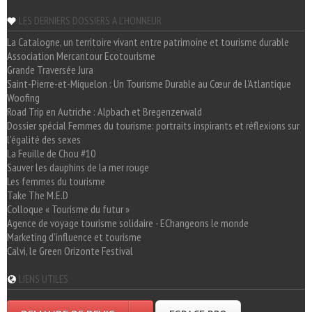
LES DERNIERS DOSSIERS A L'HONNEUR
La Catalogne, un territoire vivant entre patrimoine et tourisme durable
Association Mercantour Ecotourisme
Grande Traversée Jura
Saint-Pierre-et-Miquelon : Un Tourisme Durable au Cœur de l'Atlantique
Woofing
Road Trip en Autriche : Alpbach et Bregenzerwald
Dossier spécial Femmes du tourisme: portraits inspirants et réflexions sur
l'égalité des sexes
La Feuille de Chou #10
Sauver les dauphins de la mer rouge
Les femmes du tourisme
Take The M.E.D
Colloque « Tourisme du futur »
Agence de voyage tourisme solidaire - EChangeons le monde
Marketing d'influence et tourisme
Calvi, le Green Orizonte Festival
LIENS UTILES