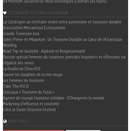
Ad Montem, Location De Vélos électriques (Colmars Les Alpes)
LES DERNIERS DOSSIERS A L'HONNEUR
La Catalogne, un territoire vivant entre patrimoine et tourisme durable
Association Mercantour Ecotourisme
Grande Traversée Jura
Saint-Pierre-et-Miquelon : Un Tourisme Durable au Cœur de l'Atlantique
Woofing
Road Trip en Autriche : Alpbach et Bregenzerwald
Dossier spécial Femmes du tourisme: portraits inspirants et réflexions sur
l'égalité des sexes
La Feuille de Chou #10
Sauver les dauphins de la mer rouge
Les femmes du tourisme
Take The M.E.D
Colloque « Tourisme du futur »
Agence de voyage tourisme solidaire - EChangeons le monde
Marketing d'influence et tourisme
Calvi, le Green Orizonte Festival
LIENS UTILES