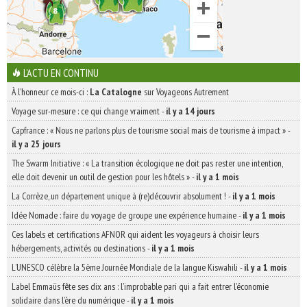
L'ACTU EN CONTINU
À l'honneur ce mois-ci :
La Catalogne
sur Voyageons Autrement
Voyage sur-mesure : ce qui change vraiment
-
il y a 14 jours
Capfrance : « Nous ne parlons plus de tourisme social mais de tourisme à impact »
-
il y a 25 jours
The Swarm Initiative : « La transition écologique ne doit pas rester une intention,
elle doit devenir un outil de gestion pour les hôtels »
-
il y a 1 mois
La Corrèze, un département unique à (re)découvrir absolument !
-
il y a 1 mois
Idée Nomade : faire du voyage de groupe une expérience humaine
-
il y a 1 mois
Ces labels et certifications AFNOR qui aident les voyageurs à choisir leurs
hébergements, activités ou destinations
-
il y a 1 mois
L’UNESCO célèbre la 5ème Journée Mondiale de la langue Kiswahili
-
il y a 1 mois
Label Emmaüs fête ses dix ans : l’improbable pari qui a fait entrer l’économie
solidaire dans l’ère du numérique
-
il y a 1 mois