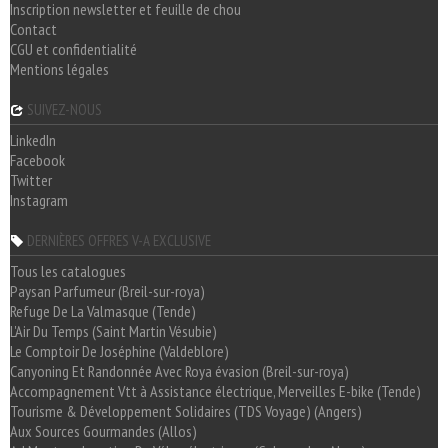
Inscription newsletter et feuille de chou
Contact
CGU et confidentialité
Mentions légales
SUIVEZ-NOUS
LinkedIn
Facebook
Twitter
Instagram
DERNIÈRES OFFRES V-A EXCLUSIVE
Tous les catalogues
Paysan Parfumeur (Breil-sur-roya)
Refuge De La Valmasque (Tende)
L'Air Du Temps (Saint Martin Vésubie)
Le Comptoir De Joséphine (Valdeblore)
Canyoning Et Randonnée Avec Roya évasion (Breil-sur-roya)
Accompagnement Vtt à Assistance électrique, Merveilles E-bike (Tende)
Tourisme & Développement Solidaires (TDS Voyage) (Angers)
Aux Sources Gourmandes (Allos)