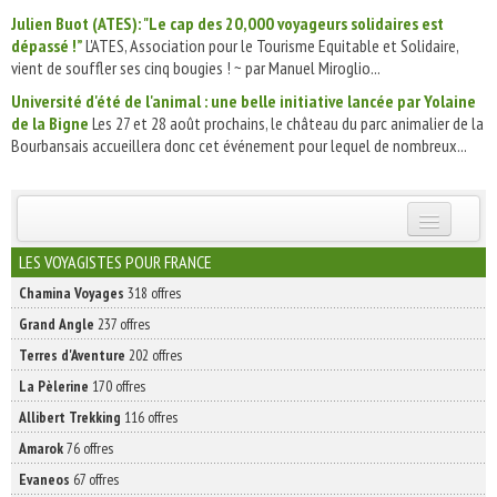
Julien Buot (ATES): "Le cap des 20,000 voyageurs solidaires est
dépassé !”
L'ATES, Association pour le Tourisme Equitable et Solidaire,
vient de souffler ses cinq bougies ! ~ par Manuel Miroglio...
Université d'été de l'animal : une belle initiative lancée par Yolaine
de la Bigne
Les 27 et 28 août prochains, le château du parc animalier de la
Bourbansais accueillera donc cet événement pour lequel de nombreux...
INSCRIVEZ-VOUS | ABONNEZ-VOUS
LES VOYAGISTES POUR FRANCE
Chamina Voyages
318 offres
Grand Angle
237 offres
Terres d'Aventure
202 offres
La Pèlerine
170 offres
Allibert Trekking
116 offres
Amarok
76 offres
Evaneos
67 offres