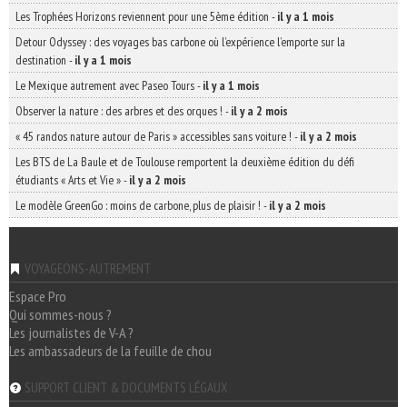
Les Trophées Horizons reviennent pour une 5ème édition
-
il y a 1 mois
Detour Odyssey : des voyages bas carbone où l’expérience l’emporte sur la
destination
-
il y a 1 mois
Le Mexique autrement avec Paseo Tours
-
il y a 1 mois
Observer la nature : des arbres et des orques !
-
il y a 2 mois
« 45 randos nature autour de Paris » accessibles sans voiture !
-
il y a 2 mois
Les BTS de La Baule et de Toulouse remportent la deuxième édition du défi
étudiants « Arts et Vie »
-
il y a 2 mois
Le modèle GreenGo : moins de carbone, plus de plaisir !
-
il y a 2 mois
VOYAGEONS-AUTREMENT
Espace Pro
Qui sommes-nous ?
Les journalistes de V-A ?
Les ambassadeurs de la feuille de chou
SUPPORT CLIENT & DOCUMENTS LÉGAUX