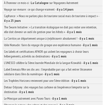
À l'honneur ce mois-ci :
La Catalogne
sur Voyageons Autrement
Voyage sur-mesure : ce qui change vraiment
-
il y a 14 jours
Capfrance : « Nous ne parlons plus de tourisme social mais de tourisme à impact »
-
il y a 25 jours
The Swarm Initiative : « La transition écologique ne doit pas rester une intention,
elle doit devenir un outil de gestion pour les hôtels »
-
il y a 1 mois
La Corrèze, un département unique à (re)découvrir absolument !
-
il y a 1 mois
Idée Nomade : faire du voyage de groupe une expérience humaine
-
il y a 1 mois
Ces labels et certifications AFNOR qui aident les voyageurs à choisir leurs
hébergements, activités ou destinations
-
il y a 1 mois
L’UNESCO célèbre la 5ème Journée Mondiale de la langue Kiswahili
-
il y a 1 mois
Label Emmaüs fête ses dix ans : l’improbable pari qui a fait entrer l’économie
solidaire dans l’ère du numérique
-
il y a 1 mois
Les Trophées Horizons reviennent pour une 5ème édition
-
il y a 1 mois
Detour Odyssey : des voyages bas carbone où l’expérience l’emporte sur la
destination
-
il y a 1 mois
Le Mexique autrement avec Paseo Tours
-
il y a 1 mois
Observer la nature : des arbres et des orques !
-
il y a 2 mois