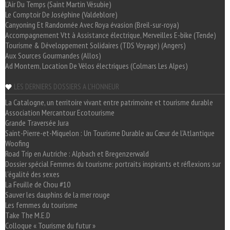
L'Air Du Temps (Saint Martin Vésubie)
Le Comptoir De Joséphine (Valdeblore)
Canyoning Et Randonnée Avec Roya évasion (Breil-sur-roya)
Accompagnement Vtt à Assistance électrique, Merveilles E-bike (Tende)
Tourisme & Développement Solidaires (TDS Voyage) (Angers)
Aux Sources Gourmandes (Allos)
Ad Montem, Location De Vélos électriques (Colmars Les Alpes)
LES DERNIERS DOSSIERS A L'HONNEUR
La Catalogne, un territoire vivant entre patrimoine et tourisme durable
Association Mercantour Ecotourisme
Grande Traversée Jura
Saint-Pierre-et-Miquelon : Un Tourisme Durable au Cœur de l'Atlantique
Woofing
Road Trip en Autriche : Alpbach et Bregenzerwald
Dossier spécial Femmes du tourisme: portraits inspirants et réflexions sur
l'égalité des sexes
La Feuille de Chou #10
Sauver les dauphins de la mer rouge
Les femmes du tourisme
Take The M.E.D
Colloque « Tourisme du futur »