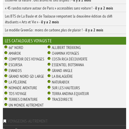
« 45 randos nature autour de Paris » accessibles sans voiture !
-
il y a 2 mois
Les BTS de La Baule et de Toulouse remportent la deuxième édition du défi
étudiants « Arts et Vie »
-
il y a 2 mois
Le modèle GreenGo : moins de carbone, plus de plaisir !
-
il y a 2 mois
LES CATALOGUES VOYAGISTE
66° NORD
ALLIBERT TREKKING
AMAROK
CHAMINA VOYAGES
COMPTOIR DES VOYAGES
COSTA RICA DÉCOUVERTE
ESCURSIA
ESSENTIEL BOTSWANA
EVANEOS
GRAND ANGLE
GRAND NORD GD LARGE
LA BALAGUÈRE
LA PÈLERINE
NATURABOX
NOMADE AVENTURE
SUR LES HAUTEURS
TDS VOYAGE
TERRA ANDINA EQUATEUR
TERRES D'AVENTURE
TRACEDIRECTE
UN MONDE AUTREMENT
VOYAGEONS-AUTREMENT