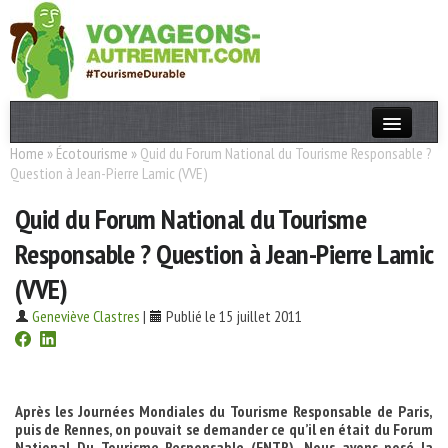
Home
»
Écotourisme
»
Quid du Forum National du Tourisme Responsable ?
Actualités
Question à Jean-Pierre Lamic (VVE)
T. Responsable
Quid du Forum National du Tourisme
Destinations
Responsable ? Question à Jean-Pierre Lamic
Acteurs
(VVE)
Thèmes
Geneviève Clastres
|
Publié le 15 juillet 2011
OK
Après les Journées Mondiales du Tourisme Responsable de Paris,
p
uis de Rennes, on pouvait se demander ce qu’il en était du Forum
National Du Tourisme Responsable (FNTR). Nous avons posé la