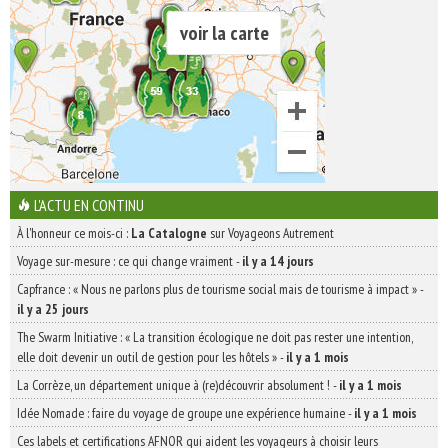
voir la carte
L'ACTU EN CONTINU
À l'honneur ce mois-ci :
La Catalogne
sur Voyageons Autrement
Voyage sur-mesure : ce qui change vraiment
-
il y a 14 jours
Capfrance : « Nous ne parlons plus de tourisme social mais de tourisme à impact »
-
il y a 25 jours
The Swarm Initiative : « La transition écologique ne doit pas rester une intention,
elle doit devenir un outil de gestion pour les hôtels »
-
il y a 1 mois
La Corrèze, un département unique à (re)découvrir absolument !
-
il y a 1 mois
Idée Nomade : faire du voyage de groupe une expérience humaine
-
il y a 1 mois
Ces labels et certifications AFNOR qui aident les voyageurs à choisir leurs