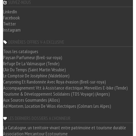
SUIVEZ-NOUS
LinkedIn
Facebook
Twitter
Instagram
DERNIÈRES OFFRES V-A EXCLUSIVE
Tous les catalogues
Paysan Parfumeur (Breil-sur-roya)
Refuge De La Valmasque (Tende)
L'Air Du Temps (Saint Martin Vésubie)
Le Comptoir De Joséphine (Valdeblore)
Canyoning Et Randonnée Avec Roya évasion (Breil-sur-roya)
Accompagnement Vtt à Assistance électrique, Merveilles E-bike (Tende)
Tourisme & Développement Solidaires (TDS Voyage) (Angers)
Aux Sources Gourmandes (Allos)
Ad Montem, Location De Vélos électriques (Colmars Les Alpes)
LES DERNIERS DOSSIERS A L'HONNEUR
La Catalogne, un territoire vivant entre patrimoine et tourisme durable
Association Mercantour Ecotourisme