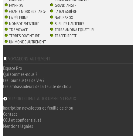
EVANEOS
GRAND ANGLE
GRAND NORD GD LARGE
LA BALAGUÈRE
LA PÈLERINE
NATURABOX
NOMADE AVENTURE
SUR LES HAUTEURS
TDS VOYAGE
TERRA ANDINA EQUATEUR
TERRES D'AVENTURE
TRACEDIRECTE
UN MONDE AUTREMENT
VOYAGEONS-AUTREMENT
Espace Pro
Qui sommes-nous ?
Les journalistes de V-A ?
Les ambassadeurs de la feuille de chou
SUPPORT CLIENT & DOCUMENTS LÉGAUX
Inscription newsletter et feuille de chou
Contact
CGU et confidentialité
Mentions légales