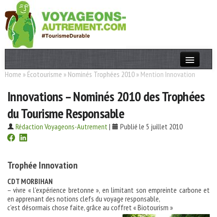
Home
»
Écotourisme
»
Nominés Trophées 2010
»
Mention Innovation
Actualités
Innovations – Nominés 2010 des Trophées
T. Responsable
du Tourisme Responsable
Destinations
Rédaction Voyageons-Autrement
|
Publié le 5 juillet 2010
Acteurs
Thèmes
Trophée Innovation
OK
CDT MORBIHAN
– vivre « l’expérience bretonne », en limitant son empreinte carbone et
en apprenant des notions clefs du voyage responsable,
c’est désormais chose faite, grâce au coffret « Biotourism »