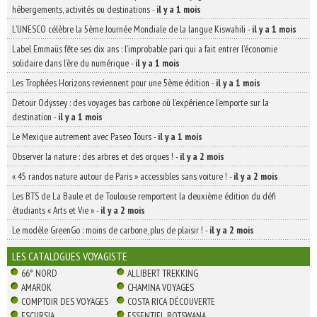
hébergements, activités ou destinations
-
il y a 1 mois
L’UNESCO célèbre la 5ème Journée Mondiale de la langue Kiswahili
-
il y a 1 mois
Label Emmaüs fête ses dix ans : l’improbable pari qui a fait entrer l’économie
solidaire dans l’ère du numérique
-
il y a 1 mois
Les Trophées Horizons reviennent pour une 5ème édition
-
il y a 1 mois
Detour Odyssey : des voyages bas carbone où l’expérience l’emporte sur la
destination
-
il y a 1 mois
Le Mexique autrement avec Paseo Tours
-
il y a 1 mois
Observer la nature : des arbres et des orques !
-
il y a 2 mois
« 45 randos nature autour de Paris » accessibles sans voiture !
-
il y a 2 mois
Les BTS de La Baule et de Toulouse remportent la deuxième édition du défi
étudiants « Arts et Vie »
-
il y a 2 mois
Le modèle GreenGo : moins de carbone, plus de plaisir !
-
il y a 2 mois
LES CATALOGUES VOYAGISTE
66° NORD
ALLIBERT TREKKING
AMAROK
CHAMINA VOYAGES
COMPTOIR DES VOYAGES
COSTA RICA DÉCOUVERTE
ESCURSIA
ESSENTIEL BOTSWANA