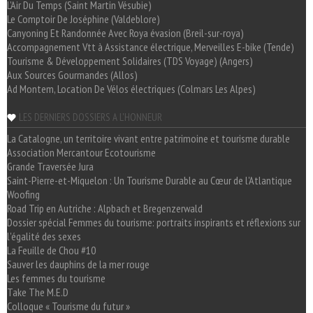
L'Air Du Temps (Saint Martin Vésubie)
Le Comptoir De Joséphine (Valdeblore)
Canyoning Et Randonnée Avec Roya évasion (Breil-sur-roya)
Accompagnement Vtt à Assistance électrique, Merveilles E-bike (Tende)
Tourisme & Développement Solidaires (TDS Voyage) (Angers)
Aux Sources Gourmandes (Allos)
Ad Montem, Location De Vélos électriques (Colmars Les Alpes)
LES DERNIERS DOSSIERS A L'HONNEUR
La Catalogne, un territoire vivant entre patrimoine et tourisme durable
Association Mercantour Ecotourisme
Grande Traversée Jura
Saint-Pierre-et-Miquelon : Un Tourisme Durable au Cœur de l'Atlantique
Woofing
Road Trip en Autriche : Alpbach et Bregenzerwald
Dossier spécial Femmes du tourisme: portraits inspirants et réflexions sur
l'égalité des sexes
La Feuille de Chou #10
Sauver les dauphins de la mer rouge
Les femmes du tourisme
Take The M.E.D
Colloque « Tourisme du futur »