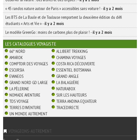
« 45 randos nature autour de Paris » accessibles sans voiture !
-
il y a 2 mois
Les BTS de La Baule et de Toulouse remportent la deuxième édition du défi
étudiants « Arts et Vie »
-
il y a 2 mois
Le modèle GreenGo : moins de carbone, plus de plaisir !
-
il y a 2 mois
LES CATALOGUES VOYAGISTE
66° NORD
ALLIBERT TREKKING
AMAROK
CHAMINA VOYAGES
COMPTOIR DES VOYAGES
COSTA RICA DÉCOUVERTE
ESCURSIA
ESSENTIEL BOTSWANA
EVANEOS
GRAND ANGLE
GRAND NORD GD LARGE
LA BALAGUÈRE
LA PÈLERINE
NATURABOX
NOMADE AVENTURE
SUR LES HAUTEURS
TDS VOYAGE
TERRA ANDINA EQUATEUR
TERRES D'AVENTURE
TRACEDIRECTE
UN MONDE AUTREMENT
VOYAGEONS-AUTREMENT