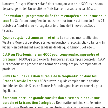
Nanterre, Prosper Wanner, salarié doctorant, au sein de la SCIC Les oiseaux
de passage et de l’Université de Paris Nanterre a soutenu sa thèse...
L’innovation au programme du 8e forum européen du tourisme pour
tous !
Le 8e forum européen du tourisme pour tous s’est tenu du 21 au 23
octobre à Albufeira, au Portugal, sur le thème de l’innovation. Sous
l’égide...
Quand recycler est amusant... et utile
La start-up montpelliéraine
Waste Is More, qui développe le jeu en bouchons recyclés Clip-it, lance « Tri
Riders » en partenariat avec la Mairie de Mauguio Carnon.. Cet été,...
C.A.P sur l’écotourisme, un MOOC pour comprendre, apprendre et
pratiquer !
MOOC gratuit, experts, territoires et exemples concrets : C.A.P
sur l’écotourisme propose une formation complète pour comprendre et
pratiquer...
Suivez le guide « Gestion durable de la fréquentation dans les
Grands Sites de France » !
Découvrez le guide complet sur la gestion
durable des Grands Sites de France. Méthodes, pratiques et conseils pour
équilibrer...
Bordeaux lance une grande consultation ouverte sur le tourisme
durable et la transition écologique
Destination urbaine située entre
mer et terre, Bordeaux a toujours eu plusieurs visages, la pierre en cœur de