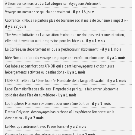
À l'honneur ce mois-ci :
La Catalogne
sur Voyageons Autrement
Voyage sur-mesure : ce qui change vraiment
-
il y a 16 jours
Capfrance : « Nous ne parlons plus de tourisme social mais de tourisme à impact »
-
il y a 27 jours
The Swarm Initiative : « La transition écologique ne doit pas rester une intention,
elle doit devenir un outil de gestion pour les hôtels »
-
il y a 1 mois
La Corrèze, un département unique à (re)découvrir absolument !
-
il y a 1 mois
Idée Nomade : faire du voyage de groupe une expérience humaine
-
il y a 1 mois
Ces labels et certifications AFNOR qui aident les voyageurs à choisir leurs
hébergements, activités ou destinations
-
il y a 1 mois
L’UNESCO célèbre la 5ème Journée Mondiale de la langue Kiswahili
-
il y a 1 mois
Label Emmaüs fête ses dix ans : l’improbable pari qui a fait entrer l’économie
solidaire dans l’ère du numérique
-
il y a 1 mois
Les Trophées Horizons reviennent pour une 5ème édition
-
il y a 1 mois
Detour Odyssey : des voyages bas carbone où l’expérience l’emporte sur la
destination
-
il y a 2 mois
Le Mexique autrement avec Paseo Tours
-
il y a 2 mois
Observer la nature : des arbres et des orques !
-
il y a 2 mois