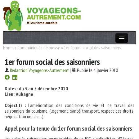
Home
»
Communiqués de presse
»
1er forum social des saisonniers
Actualités
1er forum social des saisonniers
T. Responsable
Rédaction Voyageons-Autrement
|
Publié le 4 janvier 2010
Destinations
Acteurs
Dates : du 3 au 5 décembre 2010
Lieu : Aubagne
Thèmes
Objectifs :
L’amélioration des conditions de vie et de travail des
saisonniers du tourisme. (logement, santé, transport, respect des droits,
OK
négociation unedic…)
Appel pour la tenue du 1er forum social des saisonniers
Les salariés saisonniers, responsables de la JOC, syndicalistes, d’Alatras,