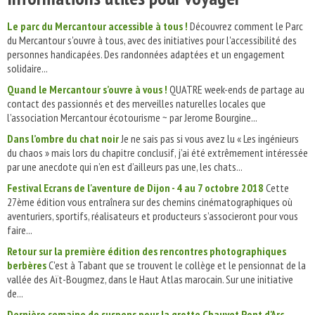
Le parc du Mercantour accessible à tous !
Découvrez comment le Parc
du Mercantour s'ouvre à tous, avec des initiatives pour l'accessibilité des
personnes handicapées. Des randonnées adaptées et un engagement
solidaire...
Quand le Mercantour s’ouvre à vous !
QUATRE week-ends de partage au
contact des passionnés et des merveilles naturelles locales que
l’association Mercantour écotourisme ~ par Jerome Bourgine...
Dans l’ombre du chat noir
Je ne sais pas si vous avez lu « Les ingénieurs
du chaos » mais lors du chapitre conclusif, j’ai été extrêmement intéressée
par une anecdote qui n’en est d’ailleurs pas une, les chats...
Festival Ecrans de l'aventure de Dijon - 4 au 7 octobre 2018
Cette
27ème édition vous entraînera sur des chemins cinématographiques où
aventuriers, sportifs, réalisateurs et producteurs s’associeront pour vous
faire...
Retour sur la première édition des rencontres photographiques
berbères
C'est à Tabant que se trouvent le collège et le pensionnat de la
vallée des Aït-Bougmez, dans le Haut Atlas marocain. Sur une initiative
de...
Dernière semaine de suspens pour la grotte Chauvet Pont d'Arc