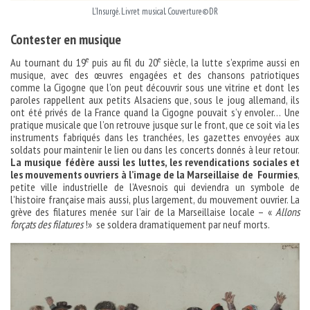
L’Insurgé. Livret musical. Couverture©DR
Contester en musique
e
e
Au tournant du 19
puis au fil du 20
siècle, la lutte s’exprime aussi en
musique, avec des œuvres engagées et des chansons patriotiques
comme la Cigogne que l’on peut découvrir sous une vitrine et dont les
paroles rappellent aux petits Alsaciens que, sous le joug allemand, ils
ont été privés de la France quand la Cigogne pouvait s’y envoler… Une
pratique musicale que l’on retrouve jusque sur le front, que ce soit via les
instruments fabriqués dans les tranchées, les gazettes envoyées aux
soldats pour maintenir le lien ou dans les concerts donnés à leur retour.
La musique fédère aussi les luttes, les revendications sociales et
les mouvements ouvriers à l’image de la Marseillaise de Fourmies
,
petite ville industrielle de l’Avesnois qui deviendra un symbole de
l’histoire française mais aussi, plus largement, du mouvement ouvrier. La
grève des filatures menée sur l’air de la Marseillaise locale – «
Allons
forçats des filatures
!» se soldera dramatiquement par neuf morts.