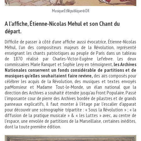
MusiqueEtRépublique©DR
A l’affiche,
É
tienne-Nicolas Mehul et son Chant du
départ.
Difficile de passer à côté d’une affiche aussi évocatrice, Étienne-Nicolas
Méhul, l’un des compositeurs majeurs de la Révolution, représenté
enseignant les chants patriotiques au peuple de Paris dans un tableau
de 1870 réalisé par Charles-Victor-Eugène Lefebvre. Les deux
commissaires Marie Ranquet et Sophie Levy en témoignent,
les Archives
Nationales conservent un fonds considérable de partitions et de
musiques qu’elles souhaitaient faire revivre,
des airs composés pour
célébrer les acquis de la Révolution, des musiques et textes envoyés
parMonsieur et Madame Tout-le-Monde, un élan national que la
direction des Archives a souhaité étendre jusqu’au Front Populaire. Passé
l’imposante cour de pierre des Archives bordée de pilastres et de grands
panneaux explicatifs, il faut monter à l’étage par l’escalier d’apparat
pour découvrir une scénographie tripartite : « Sous la Révolution » ; « la
diffusion de la pratique musicale » & « les Luttes » avec, au centre de
l’espace, une envolée de partitions de la Marseillaise, certaines inédites,
dont la toute première édition.