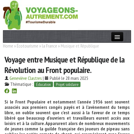
Home
»
Écotourisme
»
la France
»
Musique et République
Actualités
Voyage entre Musique et République de la
T. Responsable
Révolution au Front populaire.
Destinations
Geneviève Clastres
|
Publié le 28 mars 2025
Acteurs
Thèmatique :
Éducation
Projet solidaire
Thèmes
Si le Front Populaire et notamment l’année 1936 sont souvent
associés aux premiers congés payés et à l’avènement du temps
OK
libre, on oublie souvent que c’est aussi à la faveur de ce temps
libéré que beaucoup d’ouvriers et travailleurs eurent accès aux
loisirs et à la culture. Apparurent alors de nombreux mouvements
de jeunes comme la guilde française des joueurs de pipeau sans