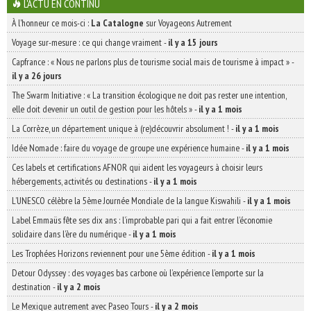
L'ACTU EN CONTINU
À l'honneur ce mois-ci :
La Catalogne
sur Voyageons Autrement
Voyage sur-mesure : ce qui change vraiment
-
il y a 15 jours
Capfrance : « Nous ne parlons plus de tourisme social mais de tourisme à impact »
-
il y a 26 jours
The Swarm Initiative : « La transition écologique ne doit pas rester une intention,
elle doit devenir un outil de gestion pour les hôtels »
-
il y a 1 mois
La Corrèze, un département unique à (re)découvrir absolument !
-
il y a 1 mois
Idée Nomade : faire du voyage de groupe une expérience humaine
-
il y a 1 mois
Ces labels et certifications AFNOR qui aident les voyageurs à choisir leurs
hébergements, activités ou destinations
-
il y a 1 mois
L’UNESCO célèbre la 5ème Journée Mondiale de la langue Kiswahili
-
il y a 1 mois
Label Emmaüs fête ses dix ans : l’improbable pari qui a fait entrer l’économie
solidaire dans l’ère du numérique
-
il y a 1 mois
Les Trophées Horizons reviennent pour une 5ème édition
-
il y a 1 mois
Detour Odyssey : des voyages bas carbone où l’expérience l’emporte sur la
destination
-
il y a 2 mois
Le Mexique autrement avec Paseo Tours
-
il y a 2 mois