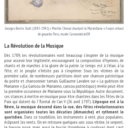
Georges-Bertin Scott (1843-1942). « Marthe Chenal chantant la Marseillaise ». Fusain rehaut
de gouache. Paris, musée Carnavalet.©DR
La Révolution de la Musique
Dès 1789, les révolutionnaires vont beaucoup s’inspirer de la musique
pour asseoir leur légitimité, encourageant la composition d’hymnes, de
chants et de marches à la gloire de la patrie. Le temps est à l’élan, à la
fête, et le peuple n’hésite pas à s’exprimer. Sous les vitrines de la
première salle, de nombreuses partitions dont une chanson patriotique
du poète et chansonnier tarnais Guillaume Lavabre sur « La guérison de
Marianne » (La Garisou de Marianno, cansou patriotiquo) révèle peut-être
la première occurrence de Marianne sous la République. Autre document,
ces stances à mettre en musique pour être chantées dans les fêtes de la
Paix qui datent du 7 floréal de l’an V (26 avril 1797).
L’époque est à la
fièvre, la musique descend dans la rue, des fêtes révolutionnaires
sont organisées toutes les décaties (dimanche) et rythment le
quotidien.
Dans ce tourbillon, les instruments à vent, plus populaires,
éclipsent les vents. On en retrouve quelques-uns sous vitrine, le serpent,
le basson russe, mais aussi le buccin (trombone à coulisse) dont c’est