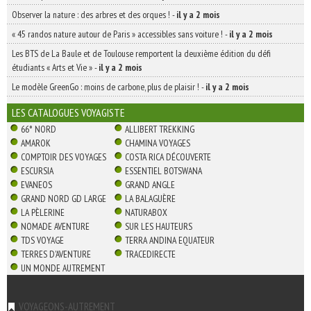
Observer la nature : des arbres et des orques !
-
il y a 2 mois
« 45 randos nature autour de Paris » accessibles sans voiture !
-
il y a 2 mois
Les BTS de La Baule et de Toulouse remportent la deuxième édition du défi
étudiants « Arts et Vie »
-
il y a 2 mois
Le modèle GreenGo : moins de carbone, plus de plaisir !
-
il y a 2 mois
LES CATALOGUES VOYAGISTE
66° NORD
ALLIBERT TREKKING
AMAROK
CHAMINA VOYAGES
COMPTOIR DES VOYAGES
COSTA RICA DÉCOUVERTE
ESCURSIA
ESSENTIEL BOTSWANA
EVANEOS
GRAND ANGLE
GRAND NORD GD LARGE
LA BALAGUÈRE
LA PÈLERINE
NATURABOX
NOMADE AVENTURE
SUR LES HAUTEURS
TDS VOYAGE
TERRA ANDINA EQUATEUR
TERRES D'AVENTURE
TRACEDIRECTE
UN MONDE AUTREMENT
VOYAGEONS-AUTREMENT