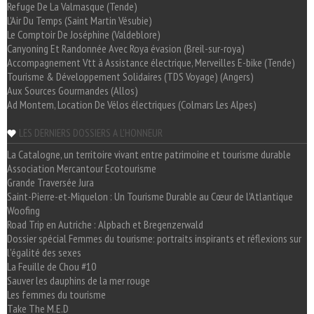
Refuge De La Valmasque (Tende)
L'Air Du Temps (Saint Martin Vésubie)
Le Comptoir De Joséphine (Valdeblore)
Canyoning Et Randonnée Avec Roya évasion (Breil-sur-roya)
Accompagnement Vtt à Assistance électrique, Merveilles E-bike (Tende)
Tourisme & Développement Solidaires (TDS Voyage) (Angers)
Aux Sources Gourmandes (Allos)
Ad Montem, Location De Vélos électriques (Colmars Les Alpes)
LES DERNIERS DOSSIERS A L'HONNEUR
La Catalogne, un territoire vivant entre patrimoine et tourisme durable
Association Mercantour Ecotourisme
Grande Traversée Jura
Saint-Pierre-et-Miquelon : Un Tourisme Durable au Cœur de l'Atlantique
Woofing
Road Trip en Autriche : Alpbach et Bregenzerwald
Dossier spécial Femmes du tourisme: portraits inspirants et réflexions sur
l'égalité des sexes
La Feuille de Chou #10
Sauver les dauphins de la mer rouge
Les femmes du tourisme
Take The M.E.D