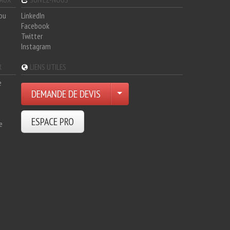
hou
LinkedIn
Facebook
Twitter
Instagram
R
LIENS UTILES
e
DEMANDE DE DEVIS
ESPACE PRO
e