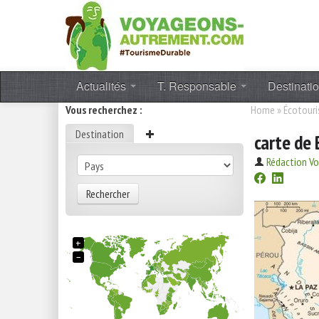
Actualités
T. Responsable
Destinati
Vous recherchez :
Home
»
Écotour
Destination
carte de 
Rédaction V
Rechercher
+
−