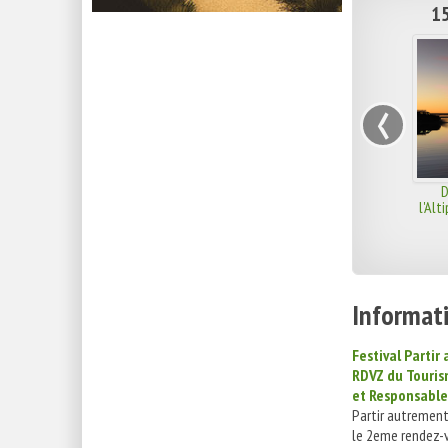
15
‹
D
l'Alt
Informati
Festival Partir
RDVZ du Touris
et Responsable
Partir autremen
le 2eme rendez-