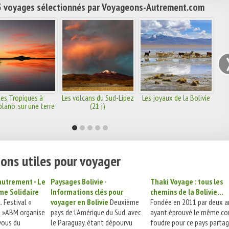
 voyages sélectionnés par Voyageons-Autrement.com
es Tropiques à
Les volcans du Sud-Lípez
Les joyaux de la Bolivie
iplano, sur une terre
(21 j)
de contrastes
ons utiles pour voyager
 autrement - Le
Paysages Bolivie -
Thaki Voyage : tous les
me Solidaire
Informations clés pour
chemins de la Bolivie…
.
Festival «
voyager en Bolivie
Deuxième
Fondée en 2011 par deux a
t »ABM organise
pays de l'Amérique du Sud, avec
ayant éprouvé le même co
vous du
le Paraguay, étant dépourvu
foudre pour ce pays parta