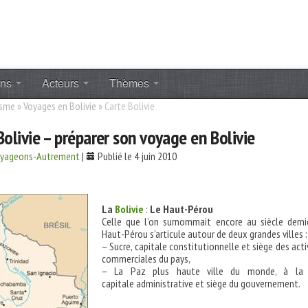
ons
Acteurs
Thèmes
isme
»
Voyages en Bolivie
»
Carte Bolivie
Bolivie – préparer son voyage en Bolivie
oyageons-Autrement
|
Publié le 4 juin 2010
La
Bolivie
:
Le Haut-Pérou
Celle que l’on surnommait encore au siècle derni
Haut-Pérou s’articule autour de deux grandes villes :
– Sucre, capitale constitutionnelle et siège des acti
commerciales du pays,
– La Paz plus haute ville du monde, à la 
capitale administrative et siège du gouvernement.