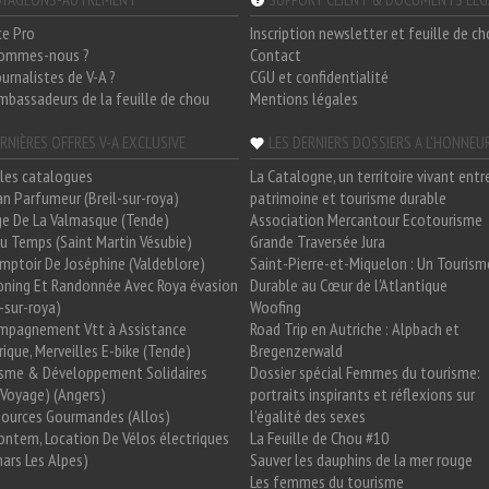
ce Pro
Inscription newsletter et feuille de c
sommes-nous ?
Contact
ournalistes de V-A ?
CGU et confidentialité
mbassadeurs de la feuille de chou
Mentions légales
RNIÈRES OFFRES V-A EXCLUSIVE
LES DERNIERS DOSSIERS A L'HONNEU
les catalogues
La Catalogne, un territoire vivant entr
n Parfumeur (Breil-sur-roya)
patrimoine et tourisme durable
e De La Valmasque (Tende)
Association Mercantour Ecotourisme
 Du Temps (Saint Martin Vésubie)
Grande Traversée Jura
mptoir De Joséphine (Valdeblore)
Saint-Pierre-et-Miquelon : Un Tourism
oning Et Randonnée Avec Roya évasion
Durable au Cœur de l'Atlantique
l-sur-roya)
Woofing
mpagnement Vtt à Assistance
Road Trip en Autriche : Alpbach et
rique, Merveilles E-bike (Tende)
Bregenzerwald
isme & Développement Solidaires
Dossier spécial Femmes du tourisme:
Voyage) (Angers)
portraits inspirants et réflexions sur
Sources Gourmandes (Allos)
l'égalité des sexes
ntem, Location De Vélos électriques
La Feuille de Chou #10
ars Les Alpes)
Sauver les dauphins de la mer rouge
Les femmes du tourisme