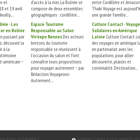
re et
d'accès à la mer, La Bolivie se
entre Cordillère et Amazon
8 et 19 avril
compose de deux ensembles
Thaki Voyage est aujourd’h
uilly,...
géographiques : cordillère...
une grande famille...
ivie - Les
Espace Tourisme
Culture Contact - Voyage
ter en Bolivie
Responsable au Salon
Solidaires en Amérique
en passant par
Viv'expo Rennes
Des acteurs
Latine
Culture Contact co
z, découvrir la
bretons du tourisme
des voyages en amérique la
ir à la
responsable se réunissent à
en partenariat avec les
atrimoine
l'occasion du salon et font
populations, pour allier
d-américain ~
connaître leurs propositions
découverte, plaisirs et
pour voyager autrement ~ par
convivialité. Destination...
Rédaction Voyageons-
Autrement...
YAGEONS-AUTREMENT
SUPPORT CLIENT & DOCUMENTS LÉ