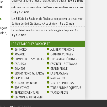
Observer la nature : des arbres et des orques !
-
il y a 2 mois
ie,
ui
« 45 randos nature autour de Paris » accessibles sans voiture
!
-
il y a 2 mois
s
Les BTS de La Baule et de Toulouse remportent la deuxième
édition du défi étudiants « Arts et Vie »
-
il y a 2 mois
nçoit
Le modèle GreenGo : moins de carbone, plus de plaisir !
-
tine,
il y a 2 mois
LES CATALOGUES VOYAGISTE
66° NORD
ALLIBERT TREKKING
AMAROK
CHAMINA VOYAGES
COMPTOIR DES VOYAGES
COSTA RICA DÉCOUVERTE
ESCURSIA
ESSENTIEL BOTSWANA
EVANEOS
GRAND ANGLE
GRAND NORD GD LARGE
LA BALAGUÈRE
LA PÈLERINE
NATURABOX
NOMADE AVENTURE
SUR LES HAUTEURS
TDS VOYAGE
TERRA ANDINA EQUATEUR
TERRES D'AVENTURE
TRACEDIRECTE
UN MONDE AUTREMENT
GAUX
SUIVEZ-NOUS