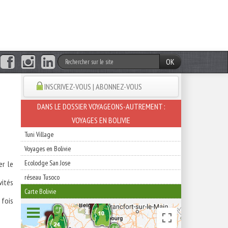
OK
INSCRIVEZ-VOUS | ABONNEZ-VOUS
DANS LE DOSSIER VOYAGEONS-AUTREMENT :
VOYAGES EN BOLIVIE
Tuni Village
Voyages en Bolivie
Ecolodge San Jose
er le
réseau Tusoco
vités
Carte Bolivie
fois