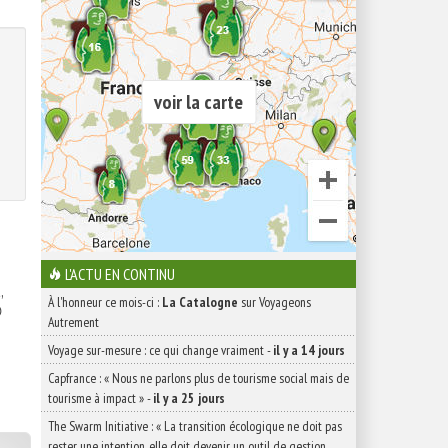
voir la carte
L'ACTU EN CONTINU
,
À l'honneur ce mois-ci :
La Catalogne
sur Voyageons

Autrement
Voyage sur-mesure : ce qui change vraiment
-
il y a 14 jours
Capfrance : « Nous ne parlons plus de tourisme social mais de
tourisme à impact »
-
il y a 25 jours
The Swarm Initiative : « La transition écologique ne doit pas
rester une intention, elle doit devenir un outil de gestion