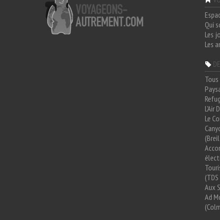
Espa
Qui 
Les j
Les a
DE
Tous 
Paysa
Refug
L'Air
Le Co
Cany
(Brei
Acco
élect
Tour
(TDS 
Aux 
Ad Mo
(Colm