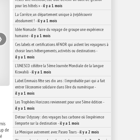
pour les hôtels »
-
il y a 1 mois
La Corrèze, un département unique à (re)découvrir
absolument !
-
il y a 1 mois
›
Idée Nomade : faire du voyage de groupe une expérience
humaine
-
il y a 1 mois
Ces labels et certifications AFNOR qui aident les voyageurs à
choisir leurs hébergements, activités ou destinations
-
il y a 1 mois
L’UNESCO célèbre la 5ème Journée Mondiale de la langue
Kiswahili
-
il y a 1 mois
Label Emmaüs fête ses dix ans : l’improbable pari qui a fait
entrer l’économie solidaire dans l’ère du numérique
-
il y a 1 mois
Les Trophées Horizons reviennent pour une 5ème édition
-
il y a 1 mois
Detour Odyssey : des voyages bas carbone où l’expérience
l’emporte sur la destination
-
il y a 1 mois
mis
up de
Le Mexique autrement avec Paseo Tours
-
il y a 2 mois
gé