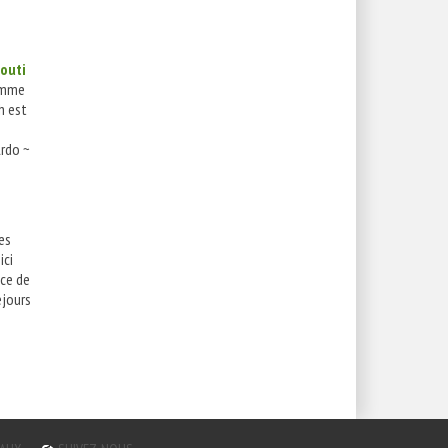
outi
emme
h est
Ardo ~
es
ici
ce de
éjours
n