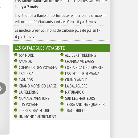
« 45 randos nature autour de Paris » accessibles sans voiture
,
!
-
il y a 2 mois

Les BTS de La Baule et de Toulouse remportent la deuxième
édition du défi étudiants « Arts et Vie »
-
il y a 2 mois
Le modèle GreenGo : moins de carbone, plus de plaisir !
-
il y a 2 mois
LES CATALOGUES VOYAGISTE
66° NORD
ALLIBERT TREKKING
AMAROK
CHAMINA VOYAGES
COMPTOIR DES VOYAGES
COSTA RICA DÉCOUVERTE
ESCURSIA
ESSENTIEL BOTSWANA
›
EVANEOS
GRAND ANGLE
GRAND NORD GD LARGE
LA BALAGUÈRE
LA PÈLERINE
NATURABOX
NOMADE AVENTURE
SUR LES HAUTEURS
TDS VOYAGE
TERRA ANDINA EQUATEUR
TERRES D'AVENTURE
TRACEDIRECTE
UN MONDE AUTREMENT