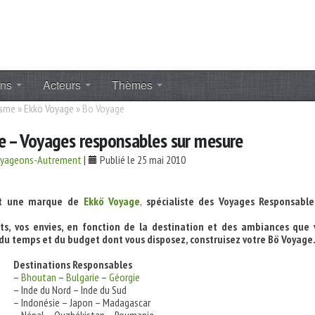
ons
Acteurs
Thèmes
isme
»
Ekkö Voyage
»
Bo Voyage
e – Voyages responsables sur mesure
oyageons-Autrement
|
Publié le 25 mai 2010
st une marque de
Ekkö Voyage
,
spécialiste des Voyages Responsable
ts, vos envies, en fonction de la destination et des ambiances que 
du temps et du budget dont vous disposez, construisez votre Bö Voyage
Destinations Responsables
–
Bhoutan
–
Bulgarie
–
Géorgie
– Inde du Nord – Inde du Sud
– Indonésie – Japon – Madagascar