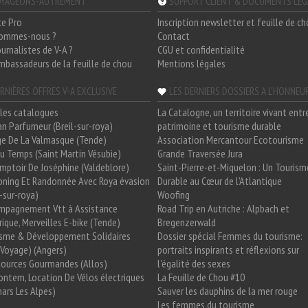
YAGEONS-AUTREMENT
SUPPORT CLIENT & DOCUMENTS LÉ
ce Pro
Inscription newsletter et feuille de c
sommes-nous ?
Contact
ournalistes de V-A ?
CGU et confidentialité
mbassadeurs de la feuille de chou
Mentions légales
RNIÈRES OFFRES V-A EXCLUSIVE
LES DERNIERS DOSSIERS A L'HONNEU
les catalogues
La Catalogne, un territoire vivant entr
n Parfumeur (Breil-sur-roya)
patrimoine et tourisme durable
e De La Valmasque (Tende)
Association Mercantour Ecotourisme
 Du Temps (Saint Martin Vésubie)
Grande Traversée Jura
mptoir De Joséphine (Valdeblore)
Saint-Pierre-et-Miquelon : Un Tourism
oning Et Randonnée Avec Roya évasion
Durable au Cœur de l'Atlantique
l-sur-roya)
Woofing
mpagnement Vtt à Assistance
Road Trip en Autriche : Alpbach et
rique, Merveilles E-bike (Tende)
Bregenzerwald
isme & Développement Solidaires
Dossier spécial Femmes du tourisme:
Voyage) (Angers)
portraits inspirants et réflexions sur
Sources Gourmandes (Allos)
l'égalité des sexes
ntem, Location De Vélos électriques
La Feuille de Chou #10
ars Les Alpes)
Sauver les dauphins de la mer rouge
Les femmes du tourisme