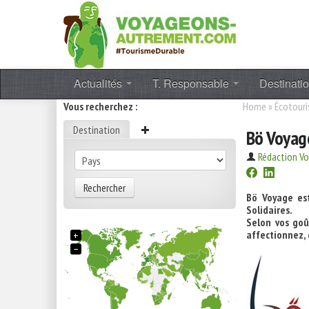
Actualités
T. Responsable
Destinati
Vous recherchez :
Home
»
Écotour
Destination
Bö Voyag
Rédaction V
Rechercher
Bö Voyage e
Solidaires.
Selon vos goû
affectionnez, 
+
−