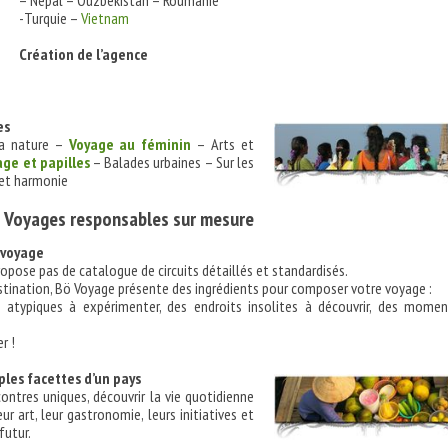
– Népal – Ouzbékistan – Roumanie
-Turquie –
Vietnam
Création de l’agence
es
a nature –
Voyage au féminin
– Arts et
age et papilles
– Balades urbaines – Sur les
 et harmonie
 Voyages responsables sur mesure
 voyage
opose pas de catalogue de circuits détaillés et standardisés.
tination, Bö Voyage présente des ingrédients pour composer votre voyage :
s atypiques à expérimenter, des endroits insolites à découvrir, des mome
r !
iples facettes d’un pays
contres uniques, découvrir la vie quotidienne
ur art, leur gastronomie, leurs initiatives et
futur.