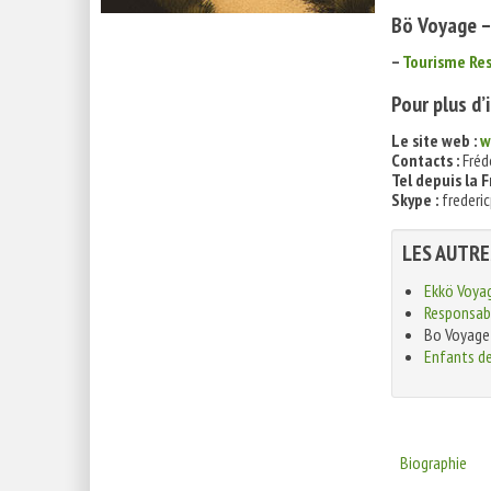
Bö Voyage –
–
Tourisme Re
Pour plus d
Le site web :
w
Contacts :
Fréd
Tel depuis la F
Skype :
frederic
LES AUTRE
Ekkö Voya
Responsabl
Bo Voyage
Enfants d
Biographie