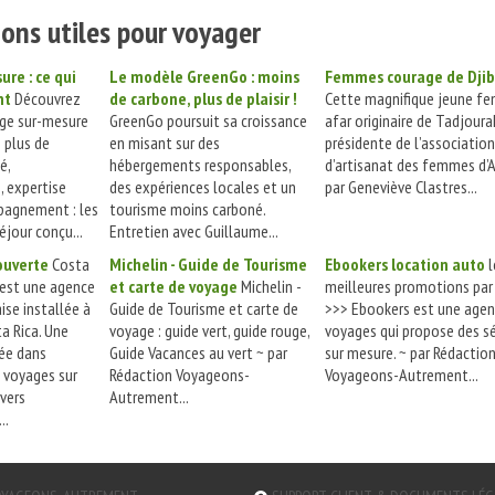
ons utiles pour voyager
re : ce qui
Le modèle GreenGo : moins
Femmes courage de Djib
nt
Découvrez
de carbone, plus de plaisir !
Cette magnifique jeune f
age sur-mesure
GreenGo poursuit sa croissance
afar originaire de Tadjoura
 plus de
en misant sur des
présidente de l’association
é,
hébergements responsables,
d’artisanat des femmes d’
, expertise
des expériences locales et un
par Geneviève Clastres...
pagnement : les
tourisme moins carboné.
éjour conçu...
Entretien avec Guillaume...
ouverte
Costa
Michelin - Guide de Tourisme
Ebookers location auto
l
 est une agence
et carte de voyage
Michelin -
meilleures promotions par 
ise installée à
Guide de Tourisme et carte de
>>> Ebookers est une agen
a Rica. Une
voyage : guide vert, guide rouge,
voyages qui propose des s
ée dans
Guide Vacances au vert ~ par
sur mesure. ~ par Rédactio
e voyages sur
Rédaction Voyageons-
Voyageons-Autrement...
vers
Autrement...
..