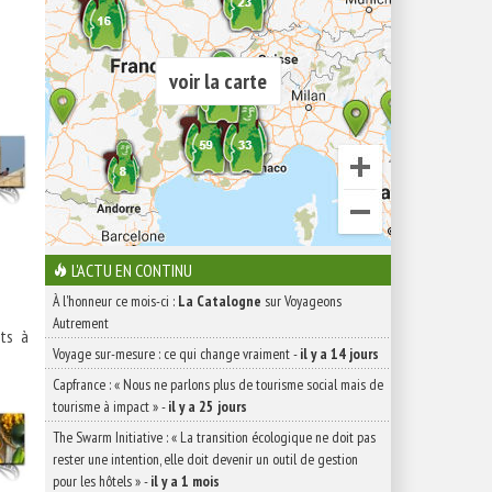
voir la carte
L'ACTU EN CONTINU
À l'honneur ce mois-ci :
La Catalogne
sur Voyageons
Autrement
nts à
Voyage sur-mesure : ce qui change vraiment
-
il y a 14 jours
Capfrance : « Nous ne parlons plus de tourisme social mais de
tourisme à impact »
-
il y a 25 jours
The Swarm Initiative : « La transition écologique ne doit pas
rester une intention, elle doit devenir un outil de gestion
pour les hôtels »
-
il y a 1 mois