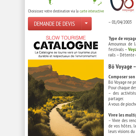
Choisissez votre destination via la
carte interactive
– 01/04/2003
DEMANDE DE DEVIS
Type de voyag
Amoureux de l
festivals –
Voy
rails – Détente
Bö Voyage –
Composer son
Bö Voyage ne pr
Pour chaque des
– des activité
partager.
A vous de pioche
Vivre les mult
– Vivre des ren
de vos hôtes, le
leurs visions du 