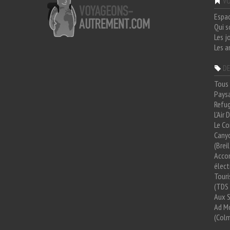
VO
Espa
Qui 
Les j
Les a
DE
Tous 
Paysa
Refug
L'Air
Le Co
Cany
(Brei
Acco
élect
Tour
(TDS 
Aux 
Ad Mo
(Colm