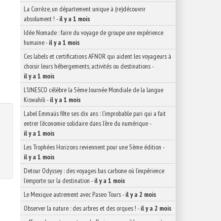
La Corrèze, un département unique à (re)découvrir
absolument !
-
il y a 1 mois
Idée Nomade : faire du voyage de groupe une expérience
humaine
-
il y a 1 mois
Ces labels et certifications AFNOR qui aident les voyageurs à
choisir leurs hébergements, activités ou destinations
-
il y a 1 mois
L’UNESCO célèbre la 5ème Journée Mondiale de la langue
Kiswahili
-
il y a 1 mois
Label Emmaüs fête ses dix ans : l’improbable pari qui a fait
entrer l’économie solidaire dans l’ère du numérique
-
il y a 1 mois
Les Trophées Horizons reviennent pour une 5ème édition
-
il y a 1 mois
Detour Odyssey : des voyages bas carbone où l’expérience
l’emporte sur la destination
-
il y a 1 mois
Le Mexique autrement avec Paseo Tours
-
il y a 2 mois
Observer la nature : des arbres et des orques !
-
il y a 2 mois