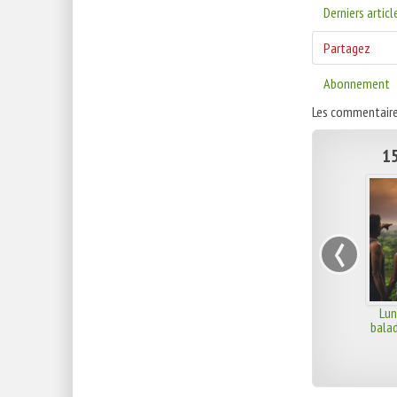
Derniers articl
Partagez
Abonnement
Les commentaire
15
‹
Lun
bala
dé