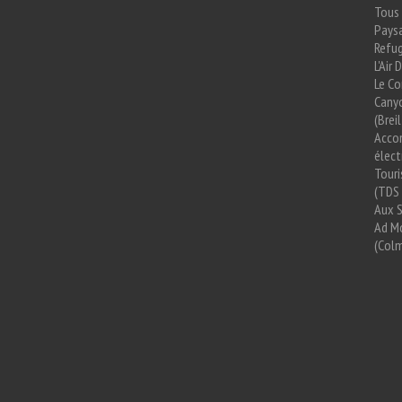
Tous 
Paysa
Refug
L'Air
Le Co
Cany
(Brei
Acco
élect
Tour
(TDS 
Aux 
Ad Mo
(Colm