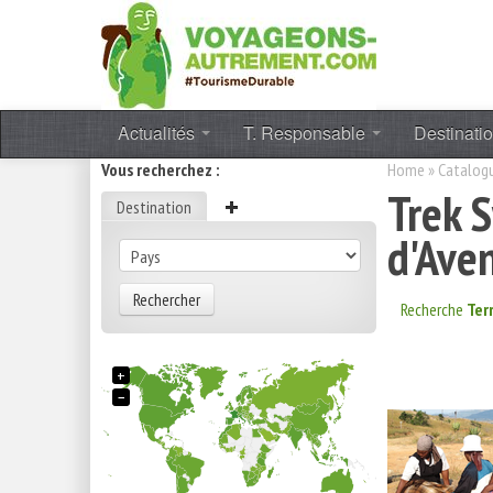
Actualités
T. Responsable
Destinati
Vous recherchez :
Home
»
Catalog
Trek 
Destination
d'Ave
Rechercher
Recherche
Ter
+
−