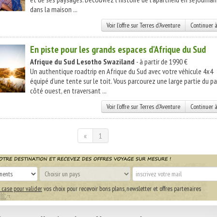
dans la maison ...
Voir l'offre sur Terres d'Aventure
Continuer à
En piste pour les grands espaces d'Afrique du Sud
Afrique du Sud
Lesotho
Swaziland
- à partir de 1990 €
Un authentique roadtrip en Afrique du Sud avec votre véhicule 4x4
équipé d'une tente sur le toit. Vous parcourez une large partie du p
côté ouest, en traversant ...
Voir l'offre sur Terres d'Aventure
Continuer à
«
1
 case pour valider
vos choix pour recevoir bons plans, newsletter et offres partenaires