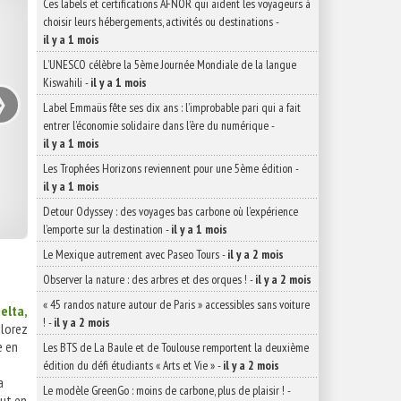
Ces labels et certifications AFNOR qui aident les voyageurs à
choisir leurs hébergements, activités ou destinations
-
il y a 1 mois
L’UNESCO célèbre la 5ème Journée Mondiale de la langue
›
Kiswahili
-
il y a 1 mois
Label Emmaüs fête ses dix ans : l’improbable pari qui a fait
entrer l’économie solidaire dans l’ère du numérique
-
il y a 1 mois
Les Trophées Horizons reviennent pour une 5ème édition
-
il y a 1 mois
Detour Odyssey : des voyages bas carbone où l’expérience
l’emporte sur la destination
-
il y a 1 mois
Le Mexique autrement avec Paseo Tours
-
il y a 2 mois
Observer la nature : des arbres et des orques !
-
il y a 2 mois
« 45 randos nature autour de Paris » accessibles sans voiture
elta,
!
-
il y a 2 mois
lorez
e en
Les BTS de La Baule et de Toulouse remportent la deuxième
édition du défi étudiants « Arts et Vie »
-
il y a 2 mois
a
Le modèle GreenGo : moins de carbone, plus de plaisir !
-
out en