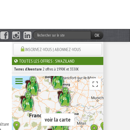
OK
INSCRIVEZ-VOUS | ABONNEZ-VOUS
TOUTES LES OFFRES : SWAZILAND
Terres d'Aventure
2 offres à 1990€ et 3530€
voir la carte
ulture
t