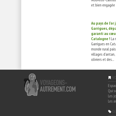
et bien engagée s
Au pays de l’or 
Garrigues, dé
garanti au cœur
Catalogne !
La 
Garrigues en Cat
monde rural pais
villages d'antan,
oliviers et des...
VO
Espa
Qui 
Les j
Les a
DE