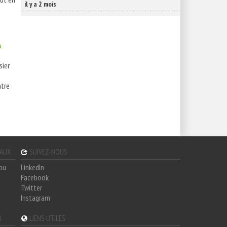
il y a 2 mois
a
sier
ntre
GAUX
SUIVEZ-NOUS
hou
LinkedIn
Facebook
Twitter
Instagram
R
LIENS UTILES