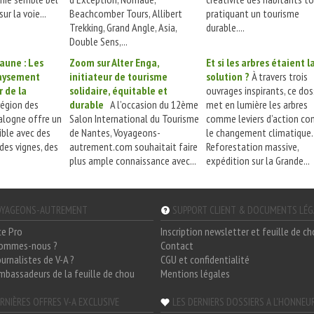
ur la voie...
Beachcomber Tours, Allibert
pratiquant un tourisme
Trekking, Grand Angle, Asia,
durable....
Double Sens,...
jaune : Les
Zoom sur Alter Enga,
Et si les arbres étaient l
paysement
initiateur de tourisme
solution ?
À travers trois
 de la
solidaire, équitable et
ouvrages inspirants, ce dos
région des
durable
A l’occasion du 12ème
met en lumière les arbres
alogne offre un
Salon International du Tourisme
comme leviers d’action co
ible avec des
de Nantes, Voyageons-
le changement climatique.
 des vignes, des
autrement.com souhaitait faire
Reforestation massive,
plus ample connaissance avec...
expédition sur la Grande...
YAGEONS-AUTREMENT
SUPPORT CLIENT & DOCUMENTS LÉ
ce Pro
Inscription newsletter et feuille de c
sommes-nous ?
Contact
ournalistes de V-A ?
CGU et confidentialité
mbassadeurs de la feuille de chou
Mentions légales
RNIÈRES OFFRES V-A EXCLUSIVE
LES DERNIERS DOSSIERS A L'HONNEU