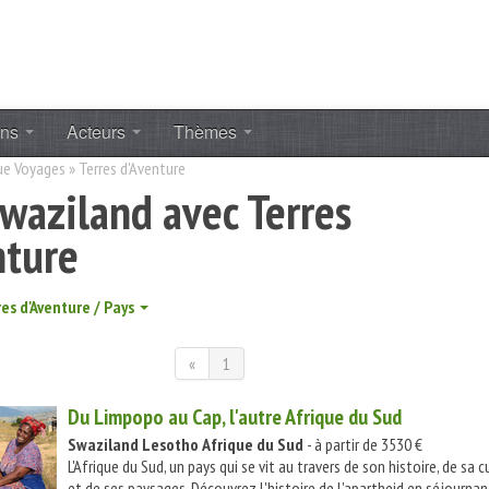
ons
Acteurs
Thèmes
ue Voyages
»
Terres d'Aventure
Swaziland avec Terres
nture
res d'Aventure / Pays
«
1
Du Limpopo au Cap, l'autre Afrique du Sud
Swaziland
Lesotho
Afrique du Sud
- à partir de 3530 €
L'Afrique du Sud, un pays qui se vit au travers de son histoire, de sa c
et de ses paysages. Découvrez l'histoire de l'apartheid en séjournan