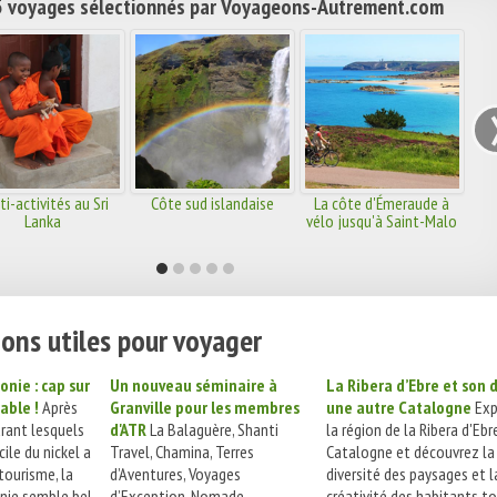
 voyages sélectionnés par Voyageons-Autrement.com
ti-activités au Sri
Côte sud islandaise
La côte d'Émeraude à
Lanka
vélo jusqu'à Saint-Malo
ons utiles pour voyager
nie : cap sur
Un nouveau séminaire à
La Ribera d’Ebre et son d
able !
Après
Granville pour les membres
une autre Catalogne
Exp
rant lesquels
d'ATR
La Balaguère, Shanti
la région de la Ribera d'Ebr
cile du nickel a
Travel, Chamina, Terres
Catalogne et découvrez la
 tourisme, la
d’Aventures, Voyages
diversité des paysages et l
nie semble bel
d’Exception, Nomade,
créativité des habitants t