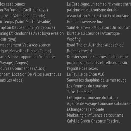
les catalogues
La Catalogne, un territoire vivant entr
n Parfumeur (Breil-sur-roya)
patrimoine et tourisme durable
e De La Valmasque (Tende)
Association Mercantour Ecotourisme
 Du Temps (Saint Martin Vésubie)
Grande Traversée Jura
mptoir De Joséphine (Valdeblore)
Saint-Pierre-et-Miquelon : Un Tourism
oning Et Randonnée Avec Roya évasion
Durable au Cœur de l'Atlantique
l-sur-roya)
Woofing
mpagnement Vtt à Assistance
Road Trip en Autriche : Alpbach et
rique, Merveilles E-bike (Tende)
Bregenzerwald
isme & Développement Solidaires
Dossier spécial Femmes du tourisme:
Voyage) (Angers)
portraits inspirants et réflexions sur
Sources Gourmandes (Allos)
l'égalité des sexes
ntem, Location De Vélos électriques
La Feuille de Chou #10
ars Les Alpes)
Sauver les dauphins de la mer rouge
Les femmes du tourisme
Take The M.E.D
Colloque « Tourisme du futur »
Agence de voyage tourisme solidaire -
EChangeons le monde
Marketing d'influence et tourisme
Calvi, le Green Orizonte Festival