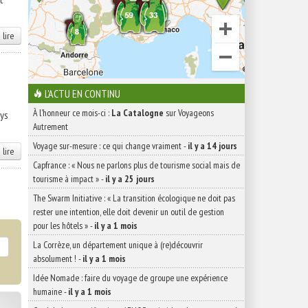
 lire
L'ACTU EN CONTINU
À l'honneur ce mois-ci :
La Catalogne
sur Voyageons
ays
Autrement
Voyage sur-mesure : ce qui change vraiment
-
il y a 14 jours
 lire
Capfrance : « Nous ne parlons plus de tourisme social mais de
tourisme à impact »
-
il y a 25 jours
The Swarm Initiative : « La transition écologique ne doit pas
rester une intention, elle doit devenir un outil de gestion
pour les hôtels »
-
il y a 1 mois
La Corrèze, un département unique à (re)découvrir
absolument !
-
il y a 1 mois
Idée Nomade : faire du voyage de groupe une expérience
humaine
-
il y a 1 mois