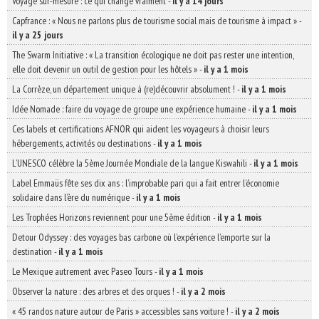
Voyage sur-mesure : ce qui change vraiment
-
il y a 14 jours
Capfrance : « Nous ne parlons plus de tourisme social mais de tourisme à impact »
-
il y a 25 jours
The Swarm Initiative : « La transition écologique ne doit pas rester une intention,
elle doit devenir un outil de gestion pour les hôtels »
-
il y a 1 mois
La Corrèze, un département unique à (re)découvrir absolument !
-
il y a 1 mois
Idée Nomade : faire du voyage de groupe une expérience humaine
-
il y a 1 mois
Ces labels et certifications AFNOR qui aident les voyageurs à choisir leurs
hébergements, activités ou destinations
-
il y a 1 mois
L’UNESCO célèbre la 5ème Journée Mondiale de la langue Kiswahili
-
il y a 1 mois
Label Emmaüs fête ses dix ans : l’improbable pari qui a fait entrer l’économie
solidaire dans l’ère du numérique
-
il y a 1 mois
Les Trophées Horizons reviennent pour une 5ème édition
-
il y a 1 mois
Detour Odyssey : des voyages bas carbone où l’expérience l’emporte sur la
destination
-
il y a 1 mois
Le Mexique autrement avec Paseo Tours
-
il y a 1 mois
Observer la nature : des arbres et des orques !
-
il y a 2 mois
« 45 randos nature autour de Paris » accessibles sans voiture !
-
il y a 2 mois