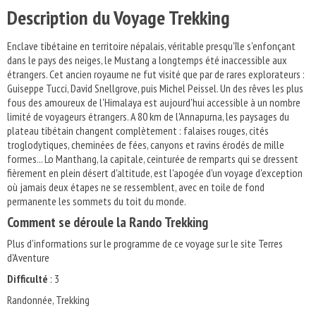
Description du Voyage Trekking
Enclave tibétaine en territoire népalais, véritable presqu'île s'enfonçant
dans le pays des neiges, le Mustang a longtemps été inaccessible aux
étrangers. Cet ancien royaume ne fut visité que par de rares explorateurs :
Guiseppe Tucci, David Snellgrove, puis Michel Peissel. Un des rêves les plus
fous des amoureux de l'Himalaya est aujourd'hui accessible à un nombre
limité de voyageurs étrangers. A 80 km de l'Annapurna, les paysages du
plateau tibétain changent complètement : falaises rouges, cités
troglodytiques, cheminées de fées, canyons et ravins érodés de mille
formes... Lo Manthang, la capitale, ceinturée de remparts qui se dressent
fièrement en plein désert d'altitude, est l'apogée d'un voyage d'exception
où jamais deux étapes ne se ressemblent, avec en toile de fond
permanente les sommets du toit du monde.
Comment se déroule la Rando Trekking
Plus d'informations sur le programme de ce voyage sur le site Terres
d'Aventure
Difficulté
: 3
Randonnée, Trekking