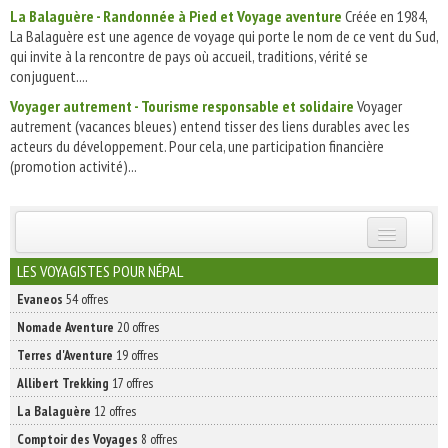
La Balaguère - Randonnée à Pied et Voyage aventure
Créée en 1984,
La Balaguère est une agence de voyage qui porte le nom de ce vent du Sud,
qui invite à la rencontre de pays où accueil, traditions, vérité se
conjuguent....
Voyager autrement - Tourisme responsable et solidaire
Voyager
autrement (vacances bleues) entend tisser des liens durables avec les
acteurs du développement. Pour cela, une participation financière
(promotion activité)...
INSCRIVEZ-VOUS | ABONNEZ-VOUS
LES VOYAGISTES POUR NÉPAL
Evaneos
54 offres
Nomade Aventure
20 offres
Terres d'Aventure
19 offres
Allibert Trekking
17 offres
La Balaguère
12 offres
Comptoir des Voyages
8 offres