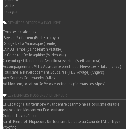
Twitter
Instagram
DERNIÈRES OFFRES V-A EXCLUSIVE
Tous les catalogues
Paysan Parfumeur (Breil-sur-roya)
Refuge De La Valmasque (Tende)
L'Air Du Temps (Saint Martin Vésubie)
Le Comptoir De Joséphine (Valdeblore)
Canyoning Et Randonnée Avec Roya évasion (Breil-sur-roya)
Accompagnement Vtt à Assistance électrique, Merveilles E-bike (Tende)
Tourisme & Développement Solidaires (TDS Voyage) (Angers)
Aux Sources Gourmandes (Allos)
Ad Montem, Location De Vélos électriques (Colmars Les Alpes)
LES DERNIERS DOSSIERS A L'HONNEUR
La Catalogne, un territoire vivant entre patrimoine et tourisme durable
Association Mercantour Ecotourisme
Grande Traversée Jura
Saint-Pierre-et-Miquelon : Un Tourisme Durable au Cœur de l'Atlantique
Woofing