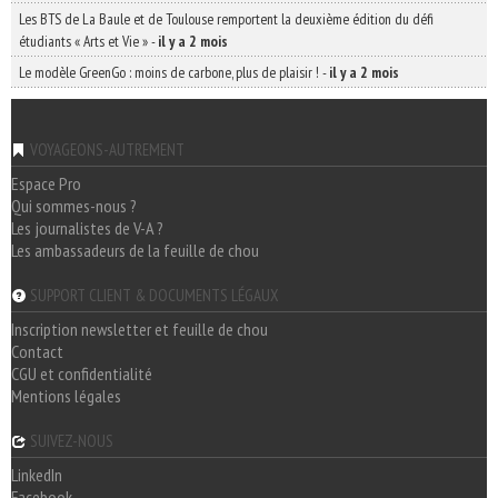
Les BTS de La Baule et de Toulouse remportent la deuxième édition du défi
étudiants « Arts et Vie »
-
il y a 2 mois
Le modèle GreenGo : moins de carbone, plus de plaisir !
-
il y a 2 mois
VOYAGEONS-AUTREMENT
Espace Pro
Qui sommes-nous ?
Les journalistes de V-A ?
Les ambassadeurs de la feuille de chou
SUPPORT CLIENT & DOCUMENTS LÉGAUX
Inscription newsletter et feuille de chou
Contact
CGU et confidentialité
Mentions légales
SUIVEZ-NOUS
LinkedIn
Facebook