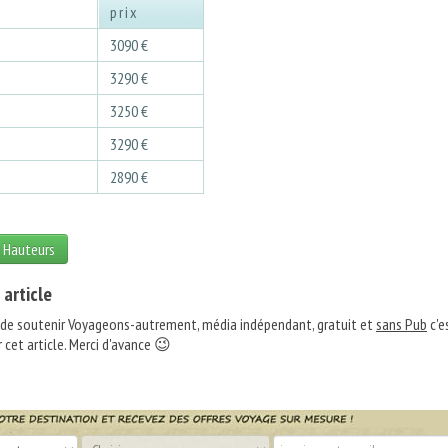
prix
8
3090 €
8
3290 €
8
3250 €
8
3290 €
8
2890 €
s Hauteurs
 article
 de soutenir Voyageons-autrement, média indépendant, gratuit et
sans Pub
c'e
 cet article. Merci d'avance 😉