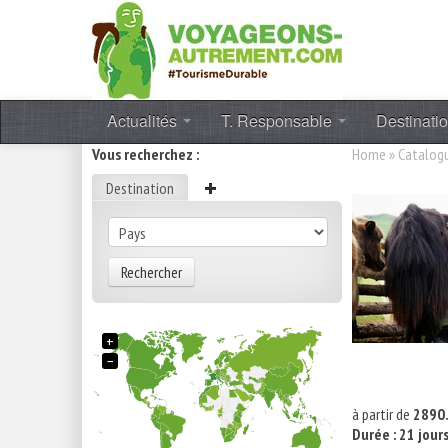
Actualités
T. Responsable
Destinati
Vous recherchez :
Home
»
Catalog
Destination
Rechercher
+
−
à partir de
2890.
Durée : 21 jour