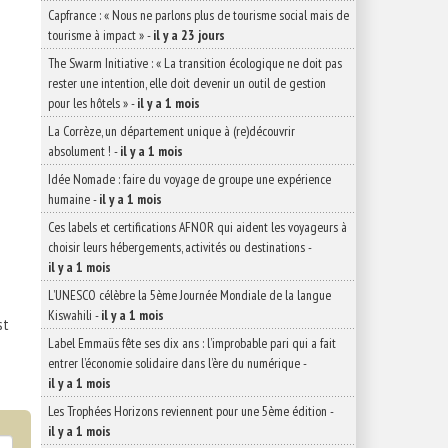
Capfrance : « Nous ne parlons plus de tourisme social mais de
tourisme à impact »
-
il y a 23 jours
The Swarm Initiative : « La transition écologique ne doit pas
rester une intention, elle doit devenir un outil de gestion
pour les hôtels »
-
il y a 1 mois
La Corrèze, un département unique à (re)découvrir
absolument !
-
il y a 1 mois
Idée Nomade : faire du voyage de groupe une expérience
humaine
-
il y a 1 mois
Ces labels et certifications AFNOR qui aident les voyageurs à
choisir leurs hébergements, activités ou destinations
-
il y a 1 mois
L’UNESCO célèbre la 5ème Journée Mondiale de la langue
Kiswahili
-
il y a 1 mois
st
Label Emmaüs fête ses dix ans : l’improbable pari qui a fait
entrer l’économie solidaire dans l’ère du numérique
-
il y a 1 mois
Les Trophées Horizons reviennent pour une 5ème édition
-
il y a 1 mois