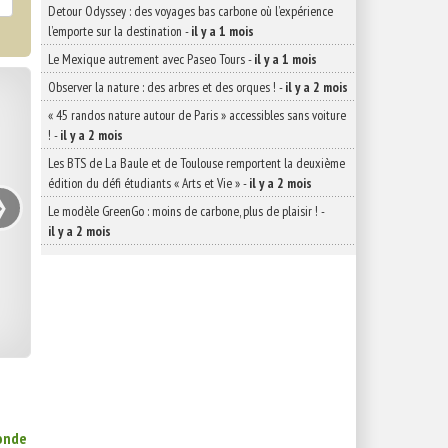
Detour Odyssey : des voyages bas carbone où l’expérience
l’emporte sur la destination
-
il y a 1 mois
Le Mexique autrement avec Paseo Tours
-
il y a 1 mois
Observer la nature : des arbres et des orques !
-
il y a 2 mois
« 45 randos nature autour de Paris » accessibles sans voiture
!
-
il y a 2 mois
Les BTS de La Baule et de Toulouse remportent la deuxième
›
édition du défi étudiants « Arts et Vie »
-
il y a 2 mois
Le modèle GreenGo : moins de carbone, plus de plaisir !
-
il y a 2 mois
monde