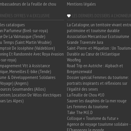
mbassadeurs de la feuille de chou
Mentions légales
RNIÈRES OFFRES V-A EXCLUSIVE
LES DERNIERS DOSSIERS A L'HONNEU
les catalogues
La Catalogne, un territoire vivant entr
n Parfumeur (Breil-sur-roya)
patrimoine et tourisme durable
e De La Valmasque (Tende)
Association Mercantour Ecotourisme
 Du Temps (Saint Martin Vésubie)
Grande Traversée Jura
mptoir De Joséphine (Valdeblore)
Saint-Pierre-et-Miquelon : Un Tourism
oning Et Randonnée Avec Roya évasion
Durable au Cœur de l'Atlantique
l-sur-roya)
Woofing
mpagnement Vtt à Assistance
Road Trip en Autriche : Alpbach et
rique, Merveilles E-bike (Tende)
Bregenzerwald
isme & Développement Solidaires
Dossier spécial Femmes du tourisme:
Voyage) (Angers)
portraits inspirants et réflexions sur
Sources Gourmandes (Allos)
l'égalité des sexes
ntem, Location De Vélos électriques
La Feuille de Chou #10
ars Les Alpes)
Sauver les dauphins de la mer rouge
Les femmes du tourisme
Take The M.E.D
Colloque « Tourisme du futur »
Agence de voyage tourisme solidaire -
EChangeons le monde