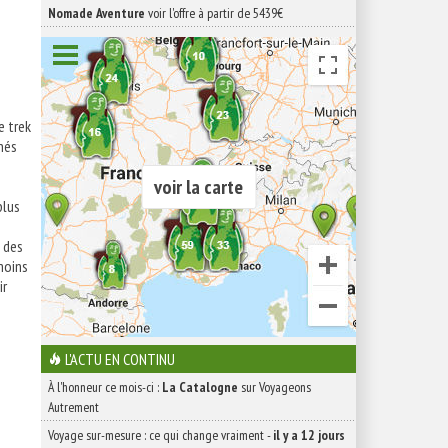
Nomade Aventure
voir l'offre à partir de 5439€
e trek
nés
voir la carte
plus
i des
moins
ir
L'ACTU EN CONTINU
À l'honneur ce mois-ci :
La Catalogne
sur Voyageons
Autrement
Voyage sur-mesure : ce qui change vraiment
-
il y a 12 jours