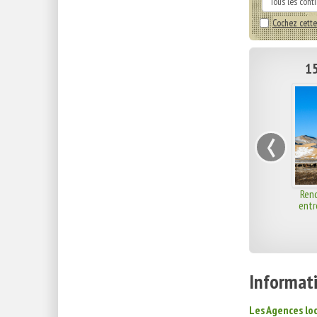
Cochez cette
15
‹
Renc
entr
Informati
Les Agences lo