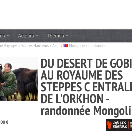
ons
Acteurs
Thèmes
ue Voyages
»
Sur Les Hauteurs
»
Asie
»
Mongolie
»
randonnée
DU DESERT DE GOB
AU ROYAUME DES
STEPPES C ENTRAL
DE L'ORKHON -
randonnée Mongoli
00 €
s