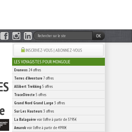
OK
INSCRIVEZ-VOUS | ABONNEZ-VOUS
I
LES VOYAGISTES POUR MONGOLIE
Evaneos
24 offres
Terres d'Aventure
7 offres
ES
Allibert Trekking
5 offres
TraceDirecte
5 offres
Grand Nord Grand Large
3 offres
e
Sur Les Hauteurs
3 offres
La Balaguère
voir l'offre à partir de 3795€
Amarok
voir l'offre à partir de 4990€