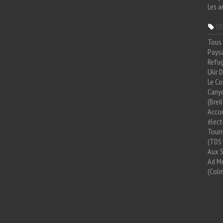
Les a
DE
Tous 
Paysa
Refug
L'Air
Le Co
Cany
(Brei
Acco
élect
Tour
(TDS 
Aux 
Ad Mo
(Colm