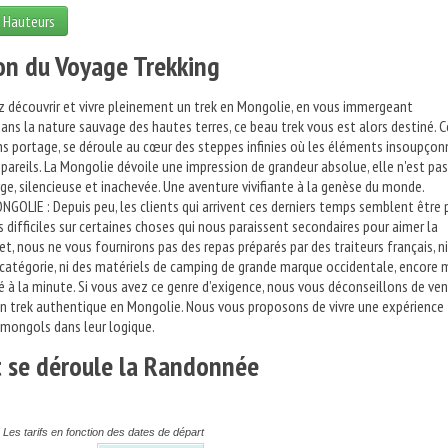
s Hauteurs
on du Voyage Trekking
z découvrir et vivre pleinement un trek en Mongolie, en vous immergeant
s la nature sauvage des hautes terres, ce beau trek vous est alors destiné. C
s portage, se déroule au cœur des steppes infinies où les éléments insoupçon
 pareils. La Mongolie dévoile une impression de grandeur absolue, elle n'est pas
rge, silencieuse et inachevée. Une aventure vivifiante à la genèse du monde.
OLIE : Depuis peu, les clients qui arrivent ces derniers temps semblent être 
 difficiles sur certaines choses qui nous paraissent secondaires pour aimer la
t, nous ne vous fournirons pas des repas préparés par des traiteurs français, n
catégorie, ni des matériels de camping de grande marque occidentale, encore 
é à la minute. Si vous avez ce genre d’exigence, nous vous déconseillons de ven
n trek authentique en Mongolie. Nous vous proposons de vivre une expérience
 mongols dans leur logique.
se déroule la Randonnée
Les tarifs en fonction des dates de départ