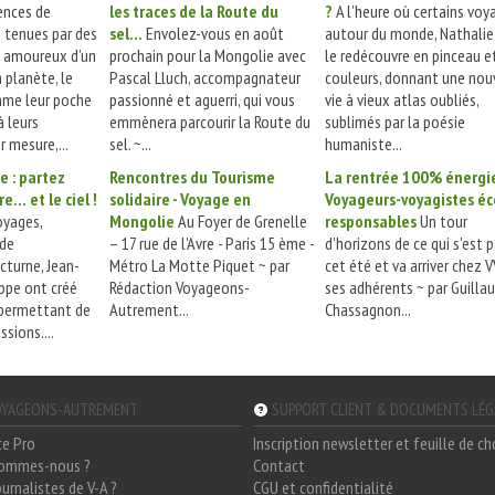
nces de
les traces de la Route du
?
A l'heure où certains voy
 tenues par des
sel...
Envolez-vous en août
autour du monde, Nathalie
s amoureux d’un
prochain pour la Mongolie avec
le redécouvre en pinceau e
a planète, le
Pascal Lluch, accompagnateur
couleurs, donnant une nou
me leur poche
passionné et aguerri, qui vous
vie à vieux atlas oubliés,
à leurs
emmènera parcourir la Route du
sublimés par la poésie
 mesure,...
sel. ~...
humaniste...
e : partez
Rencontres du Tourisme
La rentrée 100% énergi
re… et le ciel !
solidaire - Voyage en
Voyageurs-voyagistes éc
oyages,
Mongolie
Au Foyer de Grenelle
responsables
Un tour
 de
– 17 rue de l'Avre - Paris 15 ème -
d'horizons de ce qui s'est 
turne, Jean-
Métro La Motte Piquet ~ par
cet été et va arriver chez 
ippe ont créé
Rédaction Voyageons-
ses adhérents ~ par Guill
 permettant de
Autrement...
Chassagnon...
ssions....
YAGEONS-AUTREMENT
SUPPORT CLIENT & DOCUMENTS LÉ
ce Pro
Inscription newsletter et feuille de c
sommes-nous ?
Contact
ournalistes de V-A ?
CGU et confidentialité