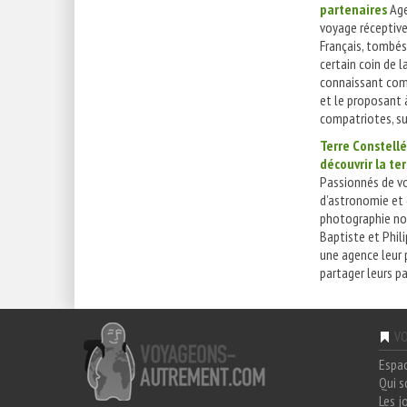
partenaires
Age
voyage réceptive
Français, tombé
certain coin de l
connaissant com
et le proposant 
compatriotes, sur
Terre Constellé
découvrir la ter
Passionnés de v
d’astronomie et
photographie noc
Baptiste et Phil
une agence leur
partager leurs pa
VO
Espa
Qui 
Les j