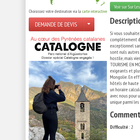
Voir sur Sur Le
Choisissez votre destination via la
carte interactive
Descripti
DEMANDE DE DEVIS
Si vous souhaite
complètement dan
exceptionnel san
sont nuls autres
hostile, mais vie
TOURISME EN MONG
exigeants et plus
Mongolie. En effe
hôtels de haute 
un horaire calcul
avec nous pour u
unique parmi les
Comment 
Difficulté
: 2