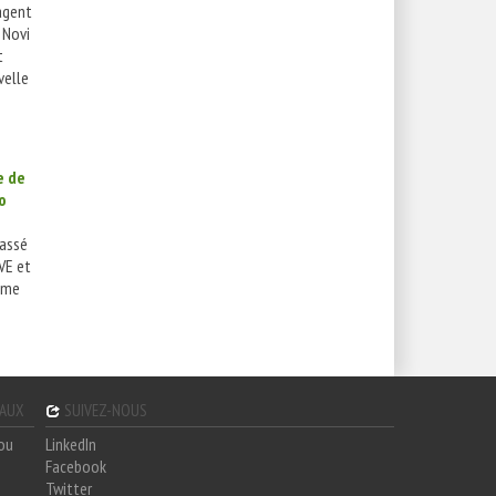
agent
 Novi
t
velle
e de
o
passé
VVE et
aume
GAUX
SUIVEZ-NOUS
hou
LinkedIn
Facebook
Twitter