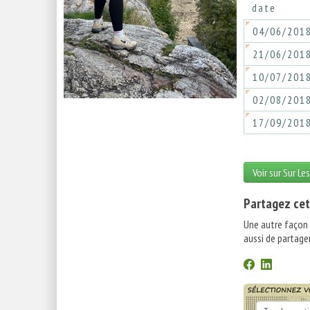
date
04/06/201
21/06/201
10/07/201
02/08/201
17/09/201
Voir sur Sur Le
Partagez cet
Une autre façon
aussi de partager