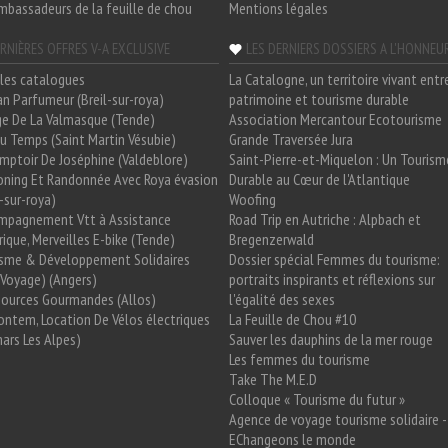
mbassadeurs de la feuille de chou
Mentions légales
RNIÈRES OFFRES V-A EXCLUSIVE
LES DERNIERS DOSSIERS A L'HONNEU
les catalogues
La Catalogne, un territoire vivant entr
n Parfumeur (Breil-sur-roya)
patrimoine et tourisme durable
e De La Valmasque (Tende)
Association Mercantour Ecotourisme
 Du Temps (Saint Martin Vésubie)
Grande Traversée Jura
mptoir De Joséphine (Valdeblore)
Saint-Pierre-et-Miquelon : Un Tourism
oning Et Randonnée Avec Roya évasion
Durable au Cœur de l'Atlantique
l-sur-roya)
Woofing
mpagnement Vtt à Assistance
Road Trip en Autriche : Alpbach et
rique, Merveilles E-bike (Tende)
Bregenzerwald
isme & Développement Solidaires
Dossier spécial Femmes du tourisme:
Voyage) (Angers)
portraits inspirants et réflexions sur
Sources Gourmandes (Allos)
l'égalité des sexes
ntem, Location De Vélos électriques
La Feuille de Chou #10
ars Les Alpes)
Sauver les dauphins de la mer rouge
Les femmes du tourisme
Take The M.E.D
Colloque « Tourisme du futur »
Agence de voyage tourisme solidaire -
EChangeons le monde