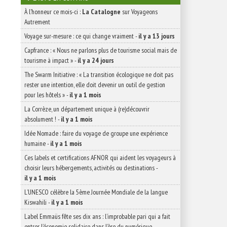
À l'honneur ce mois-ci :
La Catalogne
sur Voyageons
Autrement
Voyage sur-mesure : ce qui change vraiment
-
il y a 13 jours
Capfrance : « Nous ne parlons plus de tourisme social mais de
tourisme à impact »
-
il y a 24 jours
The Swarm Initiative : « La transition écologique ne doit pas
rester une intention, elle doit devenir un outil de gestion
pour les hôtels »
-
il y a 1 mois
La Corrèze, un département unique à (re)découvrir
absolument !
-
il y a 1 mois
Idée Nomade : faire du voyage de groupe une expérience
humaine
-
il y a 1 mois
Ces labels et certifications AFNOR qui aident les voyageurs à
choisir leurs hébergements, activités ou destinations
-
il y a 1 mois
L’UNESCO célèbre la 5ème Journée Mondiale de la langue
Kiswahili
-
il y a 1 mois
Label Emmaüs fête ses dix ans : l’improbable pari qui a fait
entrer l’économie solidaire dans l’ère du numérique
-