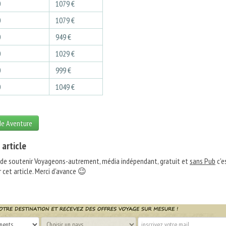
0
1079 €
0
1079 €
0
949 €
0
1029 €
0
999 €
0
1049 €
de Aventure
 article
 de soutenir Voyageons-autrement, média indépendant, gratuit et
sans Pub
c'e
 cet article. Merci d'avance 😉