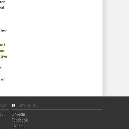
née
but
lles-
ant
ion
tive
e
he
e et
..
GAUX
SUIVEZ-NOUS
hou
LinkedIn
Facebook
Twitter