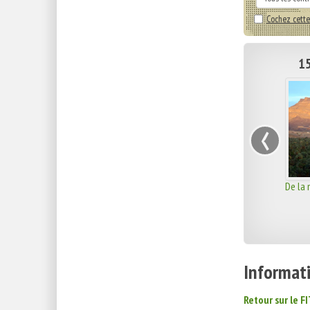
Cochez cette
15
‹
De la
Informati
Retour sur le F