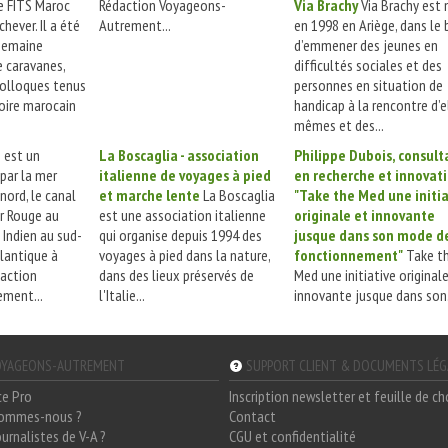
e FITS Maroc
Rédaction Voyageons-
Via Brachy
Via Brachy est 
hever. Il a été
Autrement...
en 1998 en Ariège, dans le 
semaine
d’emmener des jeunes en
 caravanes,
difficultés sociales et des
 colloques tenus
personnes en situation de
toire marocain
handicap à la rencontre d’e
mêmes et des...
e est un
La Boscaglia - association
Philippe Dubois, consult
par la mer
italienne de voyages à pied
en recherche et innovat
nord, le canal
et marche lente
La Boscaglia
"Take the Med une initia
r Rouge au
est une association italienne
originale et innovante
 Indien au sud-
qui organise depuis 1994 des
jusque dans son mode d
tlantique à
voyages à pied dans la nature,
fonctionnement"
Take t
daction
dans des lieux préservés de
Med une initiative original
ment...
l'Italie...
innovante jusque dans son.
YAGEONS-AUTREMENT
SUPPORT CLIENT & DOCUMENTS LÉ
ce Pro
Inscription newsletter et feuille de c
sommes-nous ?
Contact
ournalistes de V-A ?
CGU et confidentialité