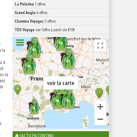
La Pèlerine
7 offres
Grand Angle
6 offres
Chamina Voyages
3 offres
TDS Voyage
voir l'offre à partir de 870€
s
a la
qu'à
nd
ns la
sant
voir la carte
de
e
s
e
L'ACTU EN CONTINU