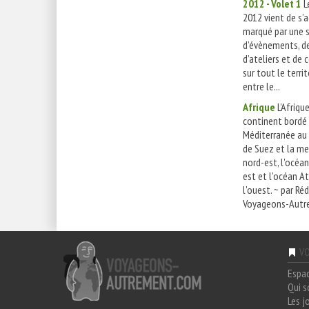
2012 - Volet 1
L
2012 vient de s’ac
marqué par une 
d’évènements, de
d’ateliers et de
sur tout le terri
entre le...
Afrique
L'Afriqu
continent bordé 
Méditerranée au 
de Suez et la me
nord-est, l'océan
est et l'océan A
l'ouest. ~ par Ré
Voyageons-Autre
VO
Espa
Qui 
Les j