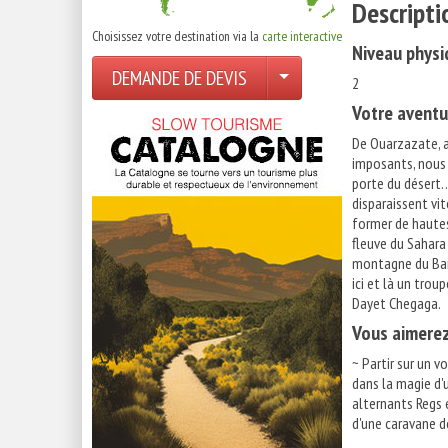
Descripti
Choisissez votre destination via la
carte interactive
Niveau physi
DEMANDE DE DEVIS
2
Votre aventu
De Ouarzazate, a
imposants, nous v
porte du désert…S
disparaissent vit
former de hautes 
fleuve du Sahara 
montagne du Bani
ici et là un tro
Dayet Chegaga.
Vous aimere
~ Partir sur un v
dans la magie d'
alternants Regs 
d'une caravane d