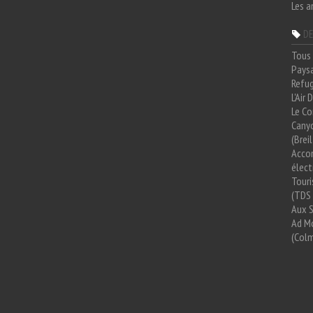
Les a
DE
Tous 
Paysa
Refug
L'Air
Le Co
Cany
(Brei
Acco
élect
Tour
(TDS 
Aux 
Ad Mo
(Colm