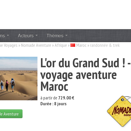
ons
Acteurs
Thèmes
ue Voyages
»
Nomade Aventure
»
Afrique
»
Maroc
»
randonnée & trek
L'or du Grand Sud ! -
voyage aventure
Maroc
à partir de
729.00 €
Durée : 8 jours
de Aventure