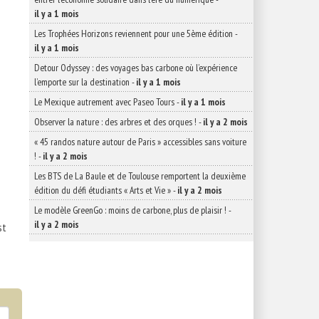
il y a 1 mois
Les Trophées Horizons reviennent pour une 5ème édition
-
il y a 1 mois
Detour Odyssey : des voyages bas carbone où l’expérience
l’emporte sur la destination
-
il y a 1 mois
Le Mexique autrement avec Paseo Tours
-
il y a 1 mois
Observer la nature : des arbres et des orques !
-
il y a 2 mois
« 45 randos nature autour de Paris » accessibles sans voiture
!
-
il y a 2 mois
Les BTS de La Baule et de Toulouse remportent la deuxième
édition du défi étudiants « Arts et Vie »
-
il y a 2 mois
Le modèle GreenGo : moins de carbone, plus de plaisir !
-
il y a 2 mois
st