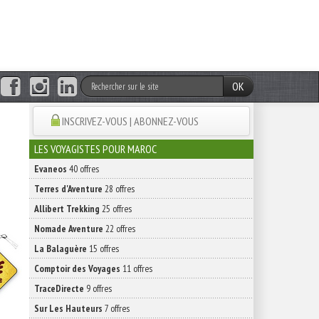
OK
INSCRIVEZ-VOUS | ABONNEZ-VOUS
LES VOYAGISTES POUR MAROC
Evaneos
40 offres
Terres d'Aventure
28 offres
Allibert Trekking
25 offres
Nomade Aventure
22 offres
La Balaguère
15 offres
Comptoir des Voyages
11 offres
TraceDirecte
9 offres
Sur Les Hauteurs
7 offres