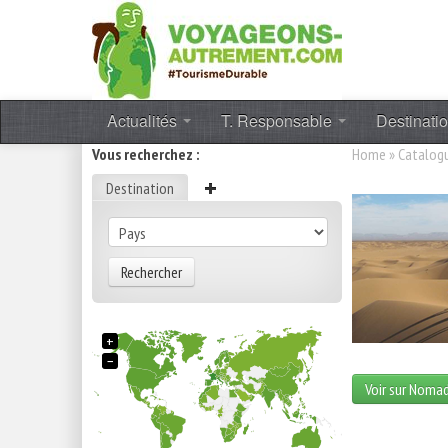
Actualités
T. Responsable
Destinati
Vous recherchez :
Home
»
Catalog
Destination
Rechercher
+
−
Voir sur Noma