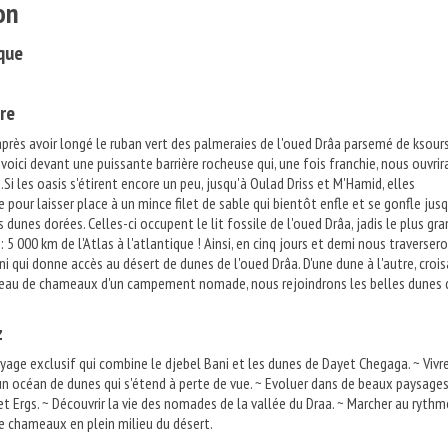
on
que
re
près avoir longé le ruban vert des palmeraies de l'oued Drâa parsemé de ksour
oici devant une puissante barrière rocheuse qui, une fois franchie, nous ouvrir
i les oasis s'étirent encore un peu, jusqu'à Oulad Driss et M'Hamid, elles
e pour laisser place à un mince filet de sable qui bientôt enfle et se gonfle jus
dunes dorées. Celles-ci occupent le lit fossile de l'oued Drâa, jadis le plus gra
: 5 000 km de l'Atlas à l'atlantique ! Ainsi, en cinq jours et demi nous traversero
 qui donne accès au désert de dunes de l'oued Drâa. D'une dune à l'autre, croi
upeau de chameaux d'un campement nomade, nous rejoindrons les belles dunes 
z
oyage exclusif qui combine le djebel Bani et les dunes de Dayet Chegaga. ~ Vivr
un océan de dunes qui s'étend à perte de vue. ~ Evoluer dans de beaux paysage
et Ergs. ~ Découvrir la vie des nomades de la vallée du Draa. ~ Marcher au rythm
e chameaux en plein milieu du désert.