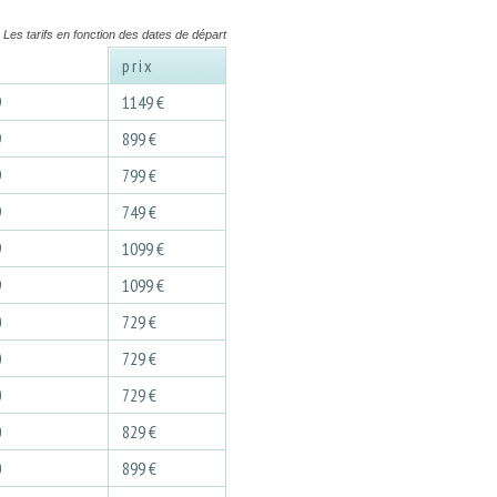
Les tarifs en fonction des dates de départ
prix
9
1149 €
9
899 €
9
799 €
9
749 €
9
1099 €
9
1099 €
0
729 €
0
729 €
0
729 €
0
829 €
0
899 €