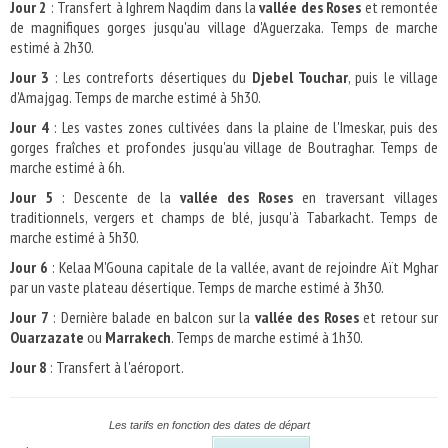
Jour 2
: Transfert à Ighrem Naqdim dans la
vallée des Roses
et remontée
de magnifiques gorges jusqu'au village d'Aguerzaka. Temps de marche
estimé à 2h30.
Jour 3
: Les contreforts désertiques du
Djebel Touchar
, puis le village
d'Amajgag. Temps de marche estimé à 5h30.
Jour 4
: Les vastes zones cultivées dans la plaine de l'Imeskar, puis des
gorges fraîches et profondes jusqu'au village de Boutraghar. Temps de
marche estimé à 6h.
Jour 5
: Descente de la
vallée des Roses
en traversant villages
traditionnels, vergers et champs de blé, jusqu'à Tabarkacht. Temps de
marche estimé à 5h30.
Jour 6
: Kelaa M'Gouna capitale de la vallée, avant de rejoindre Aït Mghar
par un vaste plateau désertique. Temps de marche estimé à 3h30.
Jour 7
: Dernière balade en balcon sur la
vallée des Roses
et retour sur
Ouarzazate
ou
Marrakech
. Temps de marche estimé à 1h30.
Jour 8
: Transfert à l'aéroport.
Les tarifs en fonction des dates de départ