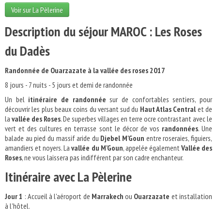
Voir sur La Pèlerine
Description du séjour MAROC : Les Roses
du Dadès
Randonnée de Ouarzazate à la vallée des roses 2017
8 jours - 7 nuits - 5 jours et demi de randonnée
Un bel
itinéraire de randonnée
sur de confortables sentiers, pour
découvrir les plus beaux coins du versant sud du
Haut Atlas Central
et de
la
vallée des Roses
. De superbes villages en terre ocre contrastant avec le
vert et des cultures en terrasse sont le décor de vos
randonnées
. Une
balade au pied du massif aride du
Djebel M'Goun
entre roseraies, figuiers,
amandiers et noyers. La
vallée du M'Goun
, appelée également
Vallée des
Roses
, ne vous laissera pas indifférent par son cadre enchanteur.
Itinéraire avec La Pèlerine
Jour 1
: Accueil à l'aéroport de
Marrakech
ou
Ouarzazate
et installation
à l'hôtel.