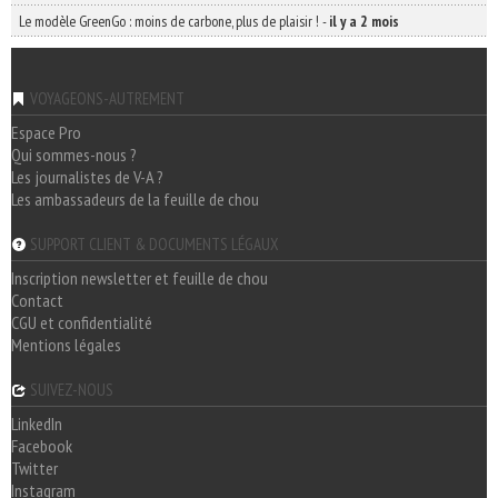
Le modèle GreenGo : moins de carbone, plus de plaisir !
-
il y a 2 mois
VOYAGEONS-AUTREMENT
Espace Pro
Qui sommes-nous ?
Les journalistes de V-A ?
Les ambassadeurs de la feuille de chou
SUPPORT CLIENT & DOCUMENTS LÉGAUX
Inscription newsletter et feuille de chou
Contact
CGU et confidentialité
Mentions légales
SUIVEZ-NOUS
LinkedIn
Facebook
Twitter
Instagram