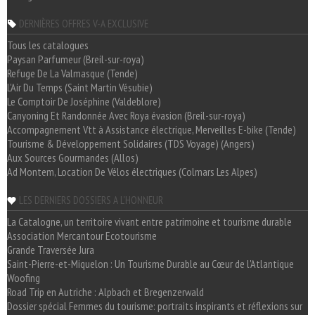
DERNIÈRES OFFRES V-A EXCLUSIVE
Tous les catalogues
Paysan Parfumeur (Breil-sur-roya)
Refuge De La Valmasque (Tende)
L'Air Du Temps (Saint Martin Vésubie)
Le Comptoir De Joséphine (Valdeblore)
Canyoning Et Randonnée Avec Roya évasion (Breil-sur-roya)
Accompagnement Vtt à Assistance électrique, Merveilles E-bike (Tende)
Tourisme & Développement Solidaires (TDS Voyage) (Angers)
Aux Sources Gourmandes (Allos)
Ad Montem, Location De Vélos électriques (Colmars Les Alpes)
LES DERNIERS DOSSIERS A L'HONNEUR
La Catalogne, un territoire vivant entre patrimoine et tourisme durable
Association Mercantour Ecotourisme
Grande Traversée Jura
Saint-Pierre-et-Miquelon : Un Tourisme Durable au Cœur de l'Atlantique
Woofing
Road Trip en Autriche : Alpbach et Bregenzerwald
Dossier spécial Femmes du tourisme: portraits inspirants et réflexions sur