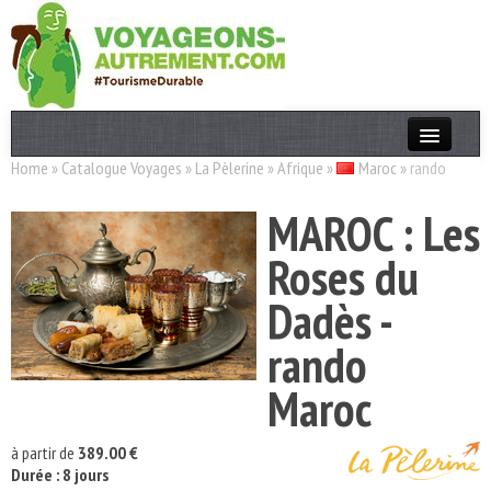
Home
»
Catalogue Voyages
»
La Pèlerine
»
Afrique
»
Maroc
»
rando
Actualités
MAROC : Les
T. Responsable
Roses du
Destinations
Dadès -
Acteurs
rando
Thèmes
Maroc
OK
à partir de
389.00 €
Durée : 8 jours