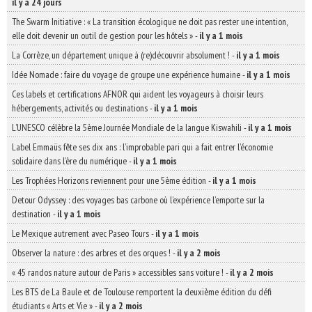
il y a 24 jours
The Swarm Initiative : « La transition écologique ne doit pas rester une intention,
elle doit devenir un outil de gestion pour les hôtels »
-
il y a 1 mois
La Corrèze, un département unique à (re)découvrir absolument !
-
il y a 1 mois
Idée Nomade : faire du voyage de groupe une expérience humaine
-
il y a 1 mois
Ces labels et certifications AFNOR qui aident les voyageurs à choisir leurs
hébergements, activités ou destinations
-
il y a 1 mois
L’UNESCO célèbre la 5ème Journée Mondiale de la langue Kiswahili
-
il y a 1 mois
Label Emmaüs fête ses dix ans : l’improbable pari qui a fait entrer l’économie
solidaire dans l’ère du numérique
-
il y a 1 mois
Les Trophées Horizons reviennent pour une 5ème édition
-
il y a 1 mois
Detour Odyssey : des voyages bas carbone où l’expérience l’emporte sur la
destination
-
il y a 1 mois
Le Mexique autrement avec Paseo Tours
-
il y a 1 mois
Observer la nature : des arbres et des orques !
-
il y a 2 mois
« 45 randos nature autour de Paris » accessibles sans voiture !
-
il y a 2 mois
Les BTS de La Baule et de Toulouse remportent la deuxième édition du défi
étudiants « Arts et Vie »
-
il y a 2 mois