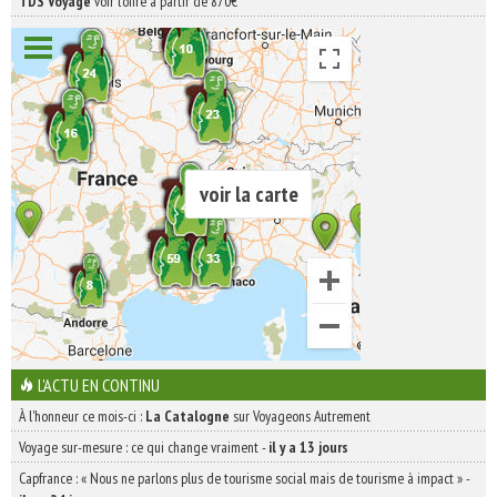
TDS Voyage
voir l'offre à partir de 870€
voir la carte
L'ACTU EN CONTINU
À l'honneur ce mois-ci :
La Catalogne
sur Voyageons Autrement
Voyage sur-mesure : ce qui change vraiment
-
il y a 13 jours
Capfrance : « Nous ne parlons plus de tourisme social mais de tourisme à impact »
-