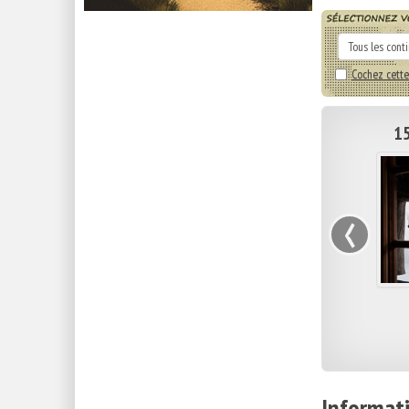
Cochez cette
15
‹
Informati