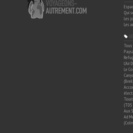
Espa
Qui 
Les j
Les a
DE
Tous 
Paysa
Refug
L'Air
Le Co
Cany
(Brei
Acco
élect
Tour
(TDS 
Aux 
Ad Mo
(Colm