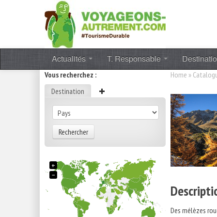
Actualités
T. Responsable
Destinati
Vous recherchez :
Home
»
Catalog
Destination
Rechercher
+
−
Descripti
Des mélèzes roug