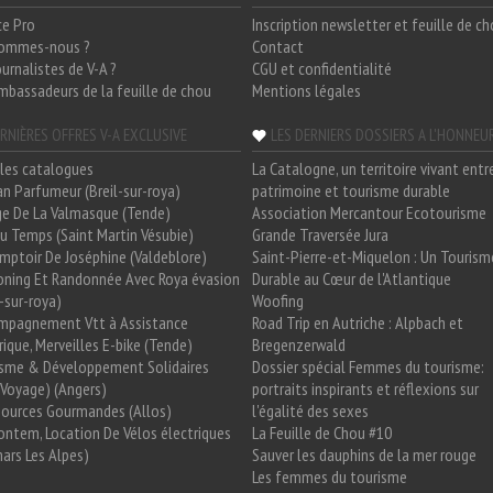
ce Pro
Inscription newsletter et feuille de c
sommes-nous ?
Contact
ournalistes de V-A ?
CGU et confidentialité
mbassadeurs de la feuille de chou
Mentions légales
RNIÈRES OFFRES V-A EXCLUSIVE
LES DERNIERS DOSSIERS A L'HONNEU
les catalogues
La Catalogne, un territoire vivant entr
n Parfumeur (Breil-sur-roya)
patrimoine et tourisme durable
e De La Valmasque (Tende)
Association Mercantour Ecotourisme
 Du Temps (Saint Martin Vésubie)
Grande Traversée Jura
mptoir De Joséphine (Valdeblore)
Saint-Pierre-et-Miquelon : Un Tourism
oning Et Randonnée Avec Roya évasion
Durable au Cœur de l'Atlantique
l-sur-roya)
Woofing
mpagnement Vtt à Assistance
Road Trip en Autriche : Alpbach et
rique, Merveilles E-bike (Tende)
Bregenzerwald
isme & Développement Solidaires
Dossier spécial Femmes du tourisme:
Voyage) (Angers)
portraits inspirants et réflexions sur
Sources Gourmandes (Allos)
l'égalité des sexes
ntem, Location De Vélos électriques
La Feuille de Chou #10
ars Les Alpes)
Sauver les dauphins de la mer rouge
Les femmes du tourisme