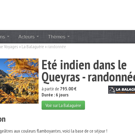
ons
Acteurs
Thèmes
ue Voyages
»
La Balaguère
»
randonnée
Eté indien dans le
Queyras - randonné
à partir de
795.00 €
Durée : 6 jours
Voir sur La Balaguère
on
eâtres aux couleurs flamboyantes, voici la base de ce séjour !