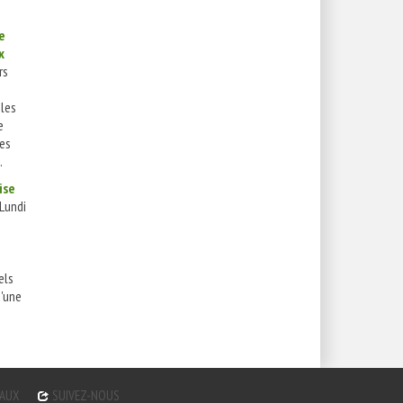
e
x
rs
 les
e
es
.
ise
Lundi
els
d'une
GAUX
SUIVEZ-NOUS