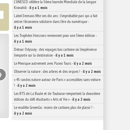
L’UNESCO célèbre la 5ème Journée Mondiale de la langue
Kiswahili
-
il y a 1 mois
Label Emmaüs fête ses dix ans : l’improbable pari qui a fait
entrer l’économie solidaire dans l’ère du numérique
-
il y a 1 mois
Les Trophées Horizons reviennent pour une 5ème édition
-
il y a 1 mois
Detour Odyssey : des voyages bas carbone où l’expérience
l’emporte sur la destination
-
il y a 1 mois
Le Mexique autrement avec Paseo Tours
-
il y a 2 mois
›
Observer la nature : des arbres et des orques !
-
il y a 2 mois
« 45 randos nature autour de Paris » accessibles sans voiture
!
-
il y a 2 mois
Les BTS de La Baule et de Toulouse remportent la deuxième
édition du défi étudiants « Arts et Vie »
-
il y a 2 mois
Le modèle GreenGo : moins de carbone, plus de plaisir !
-
il y a 2 mois