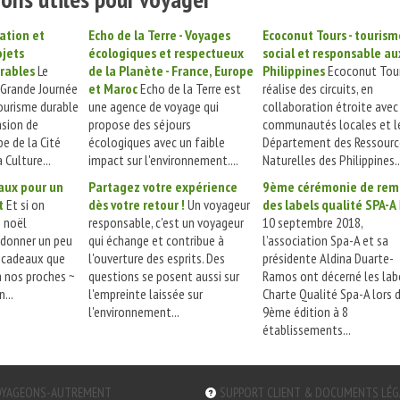
ation et
Echo de la Terre - Voyages
Ecoconut Tours - tourism
ojets
écologiques et respectueux
social et responsable au
urables
Le
de la Planète - France, Europe
Philippines
Ecoconut Tou
 Grande Journée
et Maroc
Echo de la Terre est
réalise des circuits, en
ourisme durable
une agence de voyage qui
collaboration étroite avec
asion de
propose des séjours
communautés locales et l
pe de la Cité
écologiques avec un faible
Département des Ressourc
 Culture...
impact sur l'environnement....
Naturelles des Philippines..
aux pour un
Partagez votre expérience
9ème cérémonie de rem
t
Et si on
dès votre retour !
Un voyageur
des labels qualité SPA-A
n noël
responsable, c'est un voyageur
10 septembre 2018,
 donner un peu
qui échange et contribue à
l’association Spa-A et sa
x cadeaux que
l'ouverture des esprits. Des
présidente Aldina Duarte-
 nos proches ~
questions se posent aussi sur
Ramos ont décerné les lab
...
l'empreinte laissée sur
Charte Qualité Spa-A lors 
l'environnement...
9ème édition à 8
établissements...
YAGEONS-AUTREMENT
SUPPORT CLIENT & DOCUMENTS LÉ