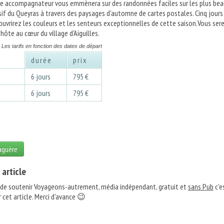
re accompagnateur vous emmènera sur des randonnées faciles sur les plus be
if du Queyras à travers des paysages d'automne de cartes postales. Cinq jours
ouvrirez les couleurs et les senteurs exceptionnelles de cette saison.Vous ser
hôte au cœur du village d'Aiguilles.
Les tarifs en fonction des dates de départ
durée
prix
3
6 jours
795 €
3
6 jours
795 €
laguère
 article
 de soutenir Voyageons-autrement, média indépendant, gratuit et
sans Pub
c'e
 cet article. Merci d'avance 😉