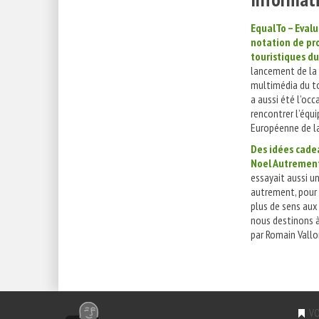
EqualTo – Evalu
notation de pr
touristiques d
lancement de la
multimédia du t
a aussi été l’occ
rencontrer l’équi
Européenne de la
Des idées cade
Noel Autremen
essayait aussi u
autrement, pour
plus de sens au
nous destinons à
par Romain Vallon
VO