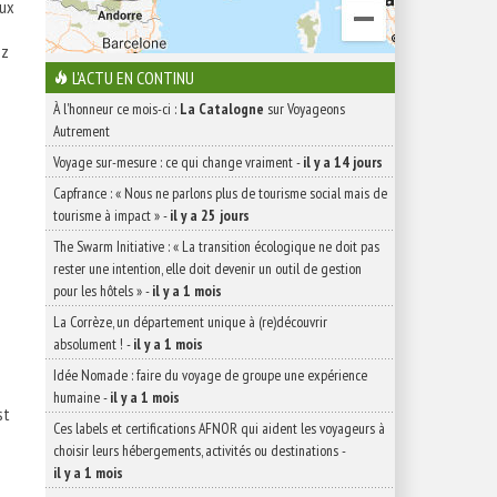
aux
ez
L'ACTU EN CONTINU
À l'honneur ce mois-ci :
La Catalogne
sur Voyageons
Autrement
Voyage sur-mesure : ce qui change vraiment
-
il y a 14 jours
Capfrance : « Nous ne parlons plus de tourisme social mais de
tourisme à impact »
-
il y a 25 jours
The Swarm Initiative : « La transition écologique ne doit pas
rester une intention, elle doit devenir un outil de gestion
pour les hôtels »
-
il y a 1 mois
La Corrèze, un département unique à (re)découvrir
absolument !
-
il y a 1 mois
Idée Nomade : faire du voyage de groupe une expérience
humaine
-
il y a 1 mois
st
Ces labels et certifications AFNOR qui aident les voyageurs à
choisir leurs hébergements, activités ou destinations
-
il y a 1 mois