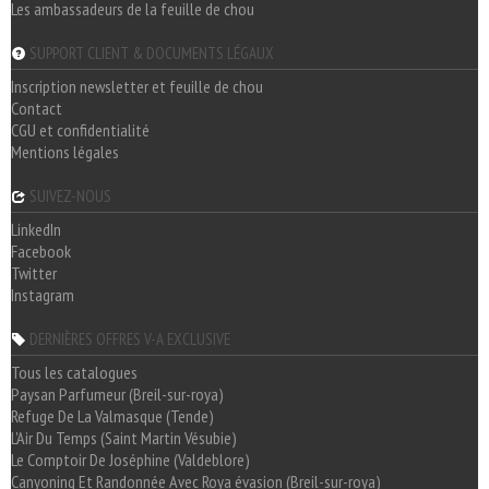
Les ambassadeurs de la feuille de chou
SUPPORT CLIENT & DOCUMENTS LÉGAUX
Inscription newsletter et feuille de chou
Contact
CGU et confidentialité
Mentions légales
SUIVEZ-NOUS
LinkedIn
Facebook
Twitter
Instagram
DERNIÈRES OFFRES V-A EXCLUSIVE
Tous les catalogues
Paysan Parfumeur (Breil-sur-roya)
Refuge De La Valmasque (Tende)
L'Air Du Temps (Saint Martin Vésubie)
Le Comptoir De Joséphine (Valdeblore)
Canyoning Et Randonnée Avec Roya évasion (Breil-sur-roya)