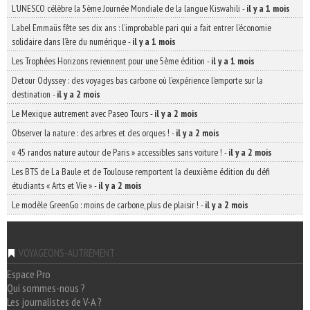
L’UNESCO célèbre la 5ème Journée Mondiale de la langue Kiswahili
-
il y a 1 mois
Label Emmaüs fête ses dix ans : l’improbable pari qui a fait entrer l’économie
solidaire dans l’ère du numérique
-
il y a 1 mois
Les Trophées Horizons reviennent pour une 5ème édition
-
il y a 1 mois
Detour Odyssey : des voyages bas carbone où l’expérience l’emporte sur la
destination
-
il y a 2 mois
Le Mexique autrement avec Paseo Tours
-
il y a 2 mois
Observer la nature : des arbres et des orques !
-
il y a 2 mois
« 45 randos nature autour de Paris » accessibles sans voiture !
-
il y a 2 mois
Les BTS de La Baule et de Toulouse remportent la deuxième édition du défi
étudiants « Arts et Vie »
-
il y a 2 mois
Le modèle GreenGo : moins de carbone, plus de plaisir !
-
il y a 2 mois
VOYAGEONS-AUTREMENT
Espace Pro
Qui sommes-nous ?
Les journalistes de V-A ?