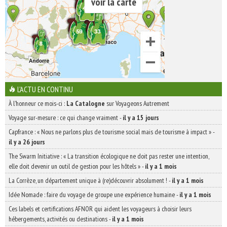
voir la carte
L'ACTU EN CONTINU
À l'honneur ce mois-ci :
La Catalogne
sur Voyageons Autrement
Voyage sur-mesure : ce qui change vraiment
-
il y a 15 jours
Capfrance : « Nous ne parlons plus de tourisme social mais de tourisme à impact »
-
il y a 26 jours
The Swarm Initiative : « La transition écologique ne doit pas rester une intention,
elle doit devenir un outil de gestion pour les hôtels »
-
il y a 1 mois
La Corrèze, un département unique à (re)découvrir absolument !
-
il y a 1 mois
Idée Nomade : faire du voyage de groupe une expérience humaine
-
il y a 1 mois
Ces labels et certifications AFNOR qui aident les voyageurs à choisir leurs
hébergements, activités ou destinations
-
il y a 1 mois