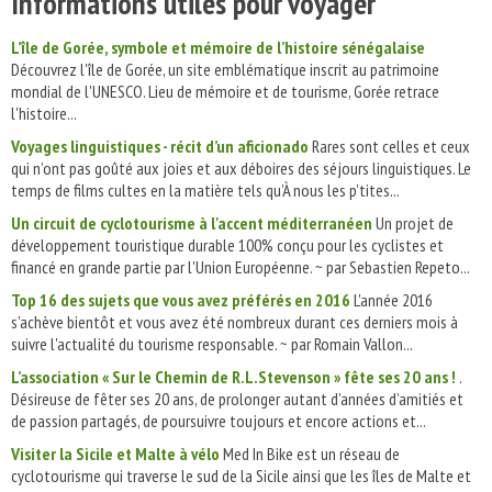
Informations utiles pour voyager
L’île de Gorée, symbole et mémoire de l’histoire sénégalaise
Découvrez l'île de Gorée, un site emblématique inscrit au patrimoine
mondial de l'UNESCO. Lieu de mémoire et de tourisme, Gorée retrace
l'histoire...
Voyages linguistiques - récit d’un aficionado
Rares sont celles et ceux
qui n’ont pas goûté aux joies et aux déboires des séjours linguistiques. Le
temps de films cultes en la matière tels qu’À nous les p’tites...
Un circuit de cyclotourisme à l'accent méditerranéen
Un projet de
développement touristique durable 100% conçu pour les cyclistes et
financé en grande partie par l'Union Européenne. ~ par Sebastien Repeto...
Top 16 des sujets que vous avez préférés en 2016
L'année 2016
s'achève bientôt et vous avez été nombreux durant ces derniers mois à
suivre l'actualité du tourisme responsable. ~ par Romain Vallon...
L’association « Sur le Chemin de R.L.Stevenson » fête ses 20 ans !
.
Désireuse de fêter ses 20 ans, de prolonger autant d’années d’amitiés et
de passion partagés, de poursuivre toujours et encore actions et...
Visiter la Sicile et Malte à vélo
Med In Bike est un réseau de
cyclotourisme qui traverse le sud de la Sicile ainsi que les îles de Malte et