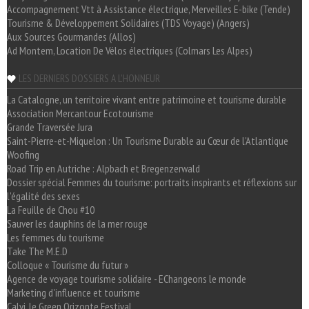
Accompagnement Vtt à Assistance électrique, Merveilles E-bike (Tende)
Tourisme & Développement Solidaires (TDS Voyage) (Angers)
Aux Sources Gourmandes (Allos)
Ad Montem, Location De Vélos électriques (Colmars Les Alpes)
LES DERNIERS DOSSIERS A L'HONNEUR
La Catalogne, un territoire vivant entre patrimoine et tourisme durable
Association Mercantour Ecotourisme
Grande Traversée Jura
Saint-Pierre-et-Miquelon : Un Tourisme Durable au Cœur de l'Atlantique
Woofing
Road Trip en Autriche : Alpbach et Bregenzerwald
Dossier spécial Femmes du tourisme: portraits inspirants et réflexions sur
l'égalité des sexes
La Feuille de Chou #10
Sauver les dauphins de la mer rouge
Les femmes du tourisme
Take The M.E.D
Colloque « Tourisme du futur »
Agence de voyage tourisme solidaire - EChangeons le monde
Marketing d'influence et tourisme
Calvi, le Green Orizonte Festival