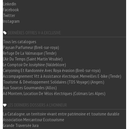
LinkedIn
Facebook
Twitter
Instagram
DERNIÈRES OFFRES V-A EXCLUSIVE
Tous les catalogues
Paysan Parfumeur (Breil-sur-roya)
Refuge De La Valmasque (Tende)
L'Air Du Temps (Saint Martin Vésubie)
Le Comptoir De Joséphine (Valdeblore)
Canyoning Et Randonnée Avec Roya évasion (Breil-sur-roya)
Accompagnement Vtt à Assistance électrique, Merveilles E-bike (Tende)
Tourisme & Développement Solidaires (TDS Voyage) (Angers)
Aux Sources Gourmandes (Allos)
Ad Montem, Location De Vélos électriques (Colmars Les Alpes)
LES DERNIERS DOSSIERS A L'HONNEUR
La Catalogne, un territoire vivant entre patrimoine et tourisme durable
Association Mercantour Ecotourisme
Grande Traversée Jura