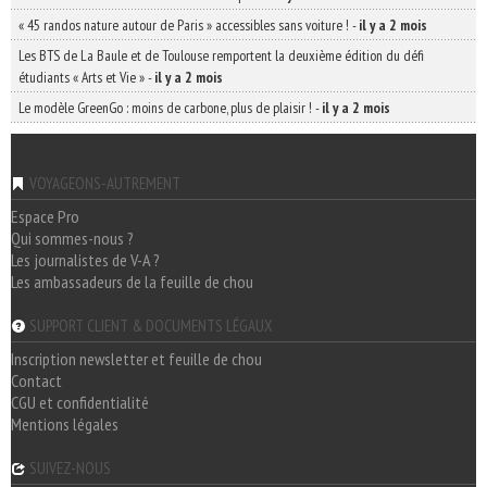
« 45 randos nature autour de Paris » accessibles sans voiture !
-
il y a 2 mois
Les BTS de La Baule et de Toulouse remportent la deuxième édition du défi
étudiants « Arts et Vie »
-
il y a 2 mois
Le modèle GreenGo : moins de carbone, plus de plaisir !
-
il y a 2 mois
VOYAGEONS-AUTREMENT
Espace Pro
Qui sommes-nous ?
Les journalistes de V-A ?
Les ambassadeurs de la feuille de chou
SUPPORT CLIENT & DOCUMENTS LÉGAUX
Inscription newsletter et feuille de chou
Contact
CGU et confidentialité
Mentions légales
SUIVEZ-NOUS