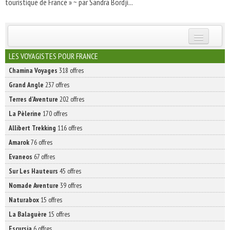
touristique de France » ~ par Sandra Bordji...
INSCRIVEZ-VOUS | ABONNEZ-VOUS
LES VOYAGISTES POUR FRANCE
Chamina Voyages
318 offres
Grand Angle
237 offres
Terres d'Aventure
202 offres
La Pèlerine
170 offres
Allibert Trekking
116 offres
Amarok
76 offres
Evaneos
67 offres
Sur Les Hauteurs
45 offres
Nomade Aventure
39 offres
Naturabox
15 offres
La Balaguère
15 offres
Escursia
6 offres