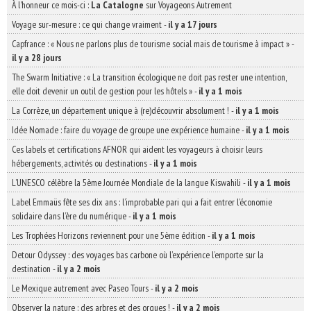
À l'honneur ce mois-ci :
La Catalogne
sur Voyageons Autrement
Voyage sur-mesure : ce qui change vraiment
-
il y a 17 jours
Capfrance : « Nous ne parlons plus de tourisme social mais de tourisme à impact »
-
il y a 28 jours
The Swarm Initiative : « La transition écologique ne doit pas rester une intention,
elle doit devenir un outil de gestion pour les hôtels »
-
il y a 1 mois
La Corrèze, un département unique à (re)découvrir absolument !
-
il y a 1 mois
Idée Nomade : faire du voyage de groupe une expérience humaine
-
il y a 1 mois
Ces labels et certifications AFNOR qui aident les voyageurs à choisir leurs
hébergements, activités ou destinations
-
il y a 1 mois
L’UNESCO célèbre la 5ème Journée Mondiale de la langue Kiswahili
-
il y a 1 mois
Label Emmaüs fête ses dix ans : l’improbable pari qui a fait entrer l’économie
solidaire dans l’ère du numérique
-
il y a 1 mois
Les Trophées Horizons reviennent pour une 5ème édition
-
il y a 1 mois
Detour Odyssey : des voyages bas carbone où l’expérience l’emporte sur la
destination
-
il y a 2 mois
Le Mexique autrement avec Paseo Tours
-
il y a 2 mois
Observer la nature : des arbres et des orques !
-
il y a 2 mois