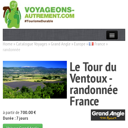
Home
»
Catalogue Voyages
»
Grand Angle
»
Europe
»
France
»
Actualités
randonnée
T. Responsable
Le Tour du
Destinations
Ventoux -
Acteurs
randonnée
Thèmes
France
OK
à partir de
700.00 €
Durée : 7 jours