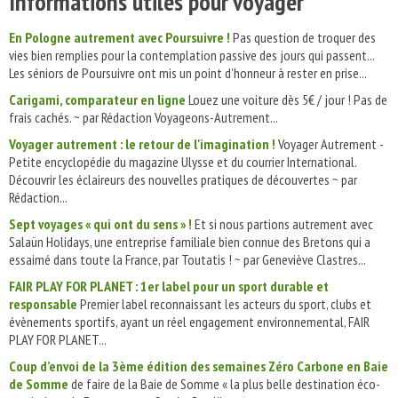
Informations utiles pour voyager
En Pologne autrement avec Poursuivre !
Pas question de troquer des
vies bien remplies pour la contemplation passive des jours qui passent...
Les séniors de Poursuivre ont mis un point d’honneur à rester en prise...
Carigami, comparateur en ligne
Louez une voiture dès 5€ / jour ! Pas de
frais cachés. ~ par Rédaction Voyageons-Autrement...
Voyager autrement : le retour de l'imagination !
Voyager Autrement -
Petite encyclopédie du magazine Ulysse et du courrier International.
Découvrir les éclaireurs des nouvelles pratiques de découvertes ~ par
Rédaction...
Sept voyages « qui ont du sens » !
Et si nous partions autrement avec
Salaün Holidays, une entreprise familiale bien connue des Bretons qui a
essaimé dans toute la France, par Toutatis ! ~ par Geneviève Clastres...
FAIR PLAY FOR PLANET : 1er label pour un sport durable et
responsable
Premier label reconnaissant les acteurs du sport, clubs et
évènements sportifs, ayant un réel engagement environnemental, FAIR
PLAY FOR PLANET...
Coup d’envoi de la 3ème édition des semaines Zéro Carbone en Baie
de Somme
de faire de la Baie de Somme « la plus belle destination éco-