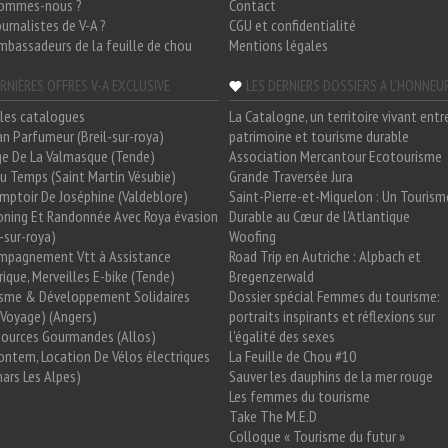
sommes-nous ?
Contact
ournalistes de V-A ?
CGU et confidentialité
mbassadeurs de la feuille de chou
Mentions légales
RNIÈRES OFFRES V-A EXCLUSIVE
LES DERNIERS DOSSIERS A L'HONNEU
les catalogues
La Catalogne, un territoire vivant entr
n Parfumeur (Breil-sur-roya)
patrimoine et tourisme durable
e De La Valmasque (Tende)
Association Mercantour Ecotourisme
 Du Temps (Saint Martin Vésubie)
Grande Traversée Jura
mptoir De Joséphine (Valdeblore)
Saint-Pierre-et-Miquelon : Un Tourism
oning Et Randonnée Avec Roya évasion
Durable au Cœur de l'Atlantique
l-sur-roya)
Woofing
mpagnement Vtt à Assistance
Road Trip en Autriche : Alpbach et
rique, Merveilles E-bike (Tende)
Bregenzerwald
isme & Développement Solidaires
Dossier spécial Femmes du tourisme:
Voyage) (Angers)
portraits inspirants et réflexions sur
Sources Gourmandes (Allos)
l'égalité des sexes
ntem, Location De Vélos électriques
La Feuille de Chou #10
ars Les Alpes)
Sauver les dauphins de la mer rouge
Les femmes du tourisme
Take The M.E.D
Colloque « Tourisme du futur »