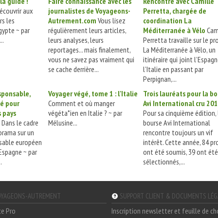
la guide !
Faire connaissance avec les
Rencontre avec Camille
découvrir aux
journalistes de Voyageons-
Perretta, chargée de
rs les
Autrement.com
Vous lisez
coordination La
gypte ~ par
régulièrement leurs articles,
Méditerranée à Vélo
Cam
..
leurs analyses, leurs
Perretta travaille sur le pr
reportages... mais finalement,
La Méditerranée à Vélo, un
vous ne savez pas vraiment qui
itinéraire qui joint l’Espag
se cache derrière...
l’Italie en passant par
Perpignan,...
sponsable,
Voyager végé, tome 1 : l'Italie
Trois lauréats pour la b
é pour
Comment et où manger
Avi International cru 20
s pays
végéta*ien en Italie ? ~ par
Pour sa cinquième édition, 
s
Dans le cadre
Mélusine...
bourse Avi International
orama sur un
rencontre toujours un vif
sable européen
intérêt. Cette année, 84 pr
'Espagne ~ par
ont été soumis, 39 ont été
.
sélectionnés,...
YAGEONS-AUTREMENT
SUPPORT CLIENT & DOCUMENTS LÉ
ce Pro
Inscription newsletter et feuille de c