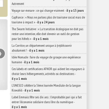
Autrement
Voyage sur-mesure : ce qui change vraiment
-
il y a 13 jours
Capfrance : « Nous ne parlons plus de tourisme social mais de
tourisme à impact »
-
il y a 24 jours
The Swarm Initiative : « La transition écologique ne doit pas
rester une intention, elle doit devenir un outil de gestion
pour les hôtels »
-
il y a 1 mois
›
La Corrèze, un département unique à (re)découvrir
absolument !
-
il y a 1 mois
Idée Nomade : faire du voyage de groupe une expérience
humaine
-
il y a 1 mois
Ces labels et certifications AFNOR qui aident les voyageurs à
choisir leurs hébergements, activités ou destinations
-
il y a 1 mois
L’UNESCO célèbre la 5ème Journée Mondiale de la langue
Kiswahili
-
il y a 1 mois
Label Emmaüs fête ses dix ans : l’improbable pari qui a fait
entrer l’économie solidaire dans l’ère du numérique
-
il y a 1 mois