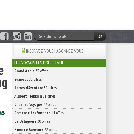
OK
INSCRIVEZ-VOUS | ABONNEZ-VOUS
LES VOYAGISTES POUR ITALIE
e
Grand Angle
73 offres
ng
Evaneos
72 offres
Terres d'Aventure
51 offres
Allibert Trekking
51 offres
Chamina Voyages
47 offres
Comptoir des Voyages
44 offres
La Balaguère
30 offres
Nomade Aventure
22 offres