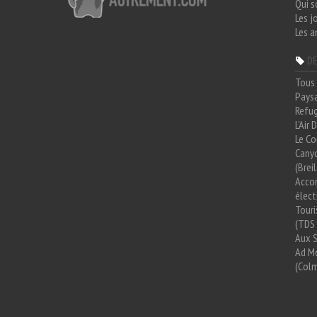
Qui 
Les j
Les a
DE
Tous 
Paysa
Refug
L'Air
Le Co
Cany
(Brei
Acco
élect
Tour
(TDS 
Aux 
Ad Mo
(Colm