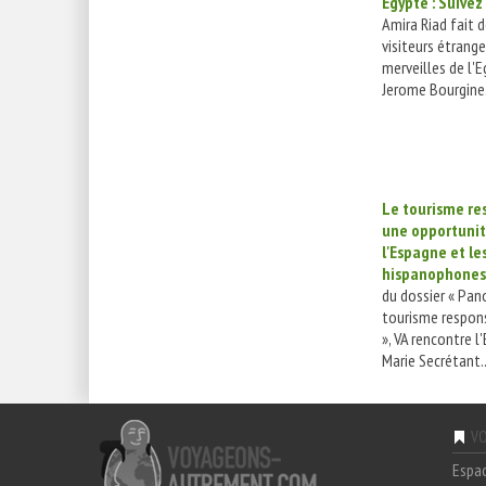
Egypte : Suivez 
Amira Riad fait 
visiteurs étrange
merveilles de l'E
Jerome Bourgine.
Le tourisme re
une opportunit
l'Espagne et le
hispanophone
du dossier « Pan
tourisme respon
», VA rencontre l
Marie Secrétant..
VO
Espa