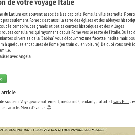
on de votre voyage Italie
ne du Latium est souvent associée à sa capitale, Rome, la ville éternelle. Pourt
st pas seulement Rome : c'est aussi la terre des églises et des abbayes histori
out le territoire, des grands et petits centres historiques et des villages
 routes consulaires qui rayonnent depuis Rome vers le reste de l'Italie. Du lac 
riantes oliveraies de la "Sabina", vous découvrirez une facette inédite mais po
m à quelques encablures de Rome (en train ou en voiture). De quoi vous ravir l
amille.
naliser avec Angela
os
 article
 de soutenir Voyageons-autrement, média indépendant, gratuit et
sans Pub
c'e
 cet article. Merci d'avance 😉