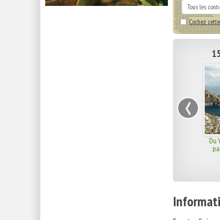
Cochez cette
15
‹
Du V
pa
Informati