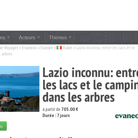
ons
Acteurs
Thèmes
ue Voyages
»
Evaneos
»
Europe
»
Italie
»
Lazio inconnu: entre les lacs et le
 arbres
Lazio inconnu: entr
les lacs et le campi
dans les arbres
à partir de
705.00 €
Durée : 7 jours
os