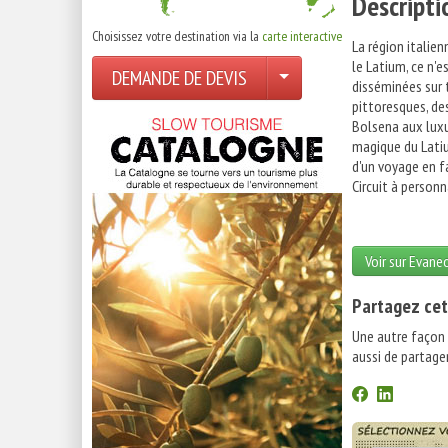
Descripti
Choisissez votre destination via la
carte interactive
La région italien
le Latium, ce n'e
DEMANDE DE DEVIS
disséminées sur t
pittoresques, des
Bolsena aux luxu
magique du Latiu
d'un voyage en f
Circuit à person
Voir sur Evane
Partagez cet
Une autre façon
aussi de partager