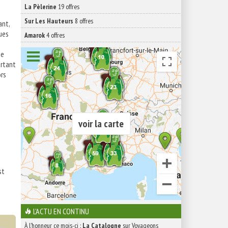
La Pèlerine
19 offres
Sur Les Hauteurs
8 offres
ant,
ques
Amarok
4 offres
de
urtant
ors
voir la carte
st
L'ACTU EN CONTINU
À l'honneur ce mois-ci :
La Catalogne
sur Voyageons