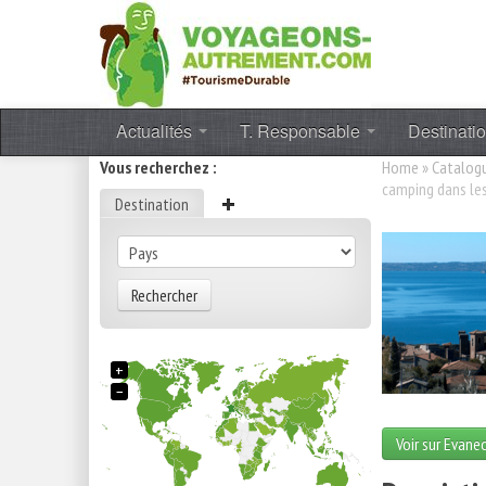
Actualités
T. Responsable
Destinati
Vous recherchez :
Home
»
Catalog
camping dans les
Destination
Rechercher
+
−
Voir sur Evane