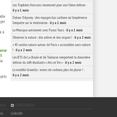
Les Trophées Horizons reviennent pour une 5ème édition
-
il y a 1 mois
ille
Detour Odyssey : des voyages bas carbone où l’expérience
ojet
l’emporte sur la destination
-
il y a 1 mois
Le Mexique autrement avec Paseo Tours
-
il y a 1 mois
ne à
Observer la nature : des arbres et des orques !
-
il y a 2 mois
« 45 randos nature autour de Paris » accessibles sans voiture
!
-
il y a 2 mois
ourse
15
Les BTS de La Baule et de Toulouse remportent la deuxième
la
édition du défi étudiants « Arts et Vie »
-
il y a 2 mois
Le modèle GreenGo : moins de carbone, plus de plaisir !
-
il y a 2 mois
ojets
GAUX
SUIVEZ-NOUS
hou
LinkedIn