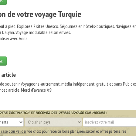
os
on de votre voyage Turquie
ul à pied. Explorez 7 sites Unesco. Séjournez en hôtels-boutiques. Naviguez e
 Dalyan. Voyage modulable selon envies.
naliser avec Anna
os
 article
 de soutenir Voyageons-autrement, média indépendant, gratuit et
sans Pub
c'e
 cet article. Merci d'avance 😉
 case pour valider
vos choix pour recevoir bons plans, newsletter et offres partenaires