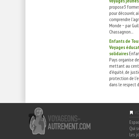
voyages jeunes 
propose3 formes
pour découvrir, a
comprendre l'agr
Monde ~ par Gui
Chassagnon...
Enfants de Tous
Voyages éducat
solidaires
Enfan
Pays organise de
mettant au centr
d'équité, de just
protection de l
dans le respect d
VO
Espa
Qui 
Les j