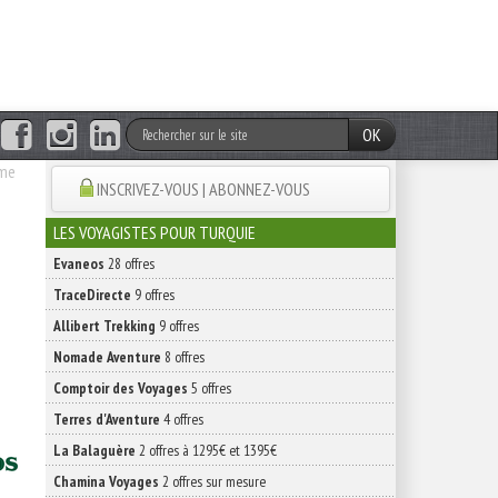
OK
rme
INSCRIVEZ-VOUS | ABONNEZ-VOUS
LES VOYAGISTES POUR TURQUIE
Evaneos
28 offres
TraceDirecte
9 offres
Allibert Trekking
9 offres
Nomade Aventure
8 offres
Comptoir des Voyages
5 offres
Terres d'Aventure
4 offres
La Balaguère
2 offres à 1295€ et 1395€
Chamina Voyages
2 offres sur mesure