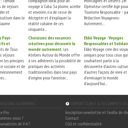
:
Tamadi
compagnon idéal pour un
Montagnes et Déserts 1er 
 de séjours
voyage à Cuba. Sa plume, acerbe
Opérateur certifié Agir pou
ider et
et envolée, n’a de cesse de
Tourisme Responsable ~ pa
iculture dans le
décrypter et d’expliquer la
Rédaction Voyageons-
llaume
réalité cubaine de ces
Autrement...
cinquante...
 Pays -
Choisissez des vacances
Ekkö Voyage - Voyages
ifs et
créatives pour découvrir le
Responsables et Solidai
ts de Tous
monde autrement.
Les
Ekkö Voyage crée des voya
s séjours
Ateliers Autour du Monde offre
uniques pour tous ceux qui
e les principes
à ses adhérents la possibilité de
souhaitent partir à la
ice sociale et de
pratiquer des activités
découverte d'autres cultur
'environnement
traditionnelles dans leur pays
d'autres façons de vivre et
es...
d'origine pour favoriser...
d'envisager le monde
d'aujourd'hui...
YAGEONS-AUTREMENT
SUPPORT CLIENT & DOCUMENTS LÉ
ce Pro
Inscription newsletter et feuille de c
sommes-nous ?
Contact
ournalistes de V-A ?
CGU et confidentialité