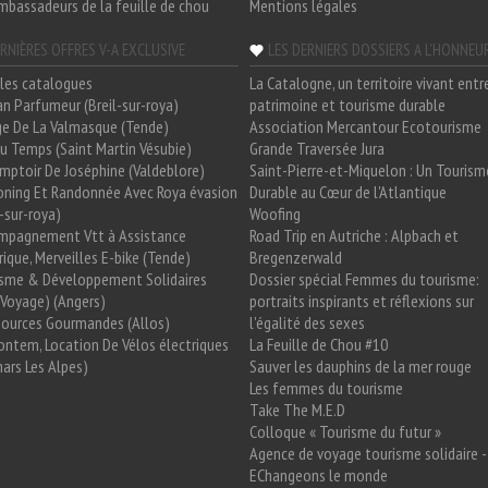
mbassadeurs de la feuille de chou
Mentions légales
RNIÈRES OFFRES V-A EXCLUSIVE
LES DERNIERS DOSSIERS A L'HONNEU
les catalogues
La Catalogne, un territoire vivant entr
n Parfumeur (Breil-sur-roya)
patrimoine et tourisme durable
e De La Valmasque (Tende)
Association Mercantour Ecotourisme
 Du Temps (Saint Martin Vésubie)
Grande Traversée Jura
mptoir De Joséphine (Valdeblore)
Saint-Pierre-et-Miquelon : Un Tourism
oning Et Randonnée Avec Roya évasion
Durable au Cœur de l'Atlantique
l-sur-roya)
Woofing
mpagnement Vtt à Assistance
Road Trip en Autriche : Alpbach et
rique, Merveilles E-bike (Tende)
Bregenzerwald
isme & Développement Solidaires
Dossier spécial Femmes du tourisme:
Voyage) (Angers)
portraits inspirants et réflexions sur
Sources Gourmandes (Allos)
l'égalité des sexes
ntem, Location De Vélos électriques
La Feuille de Chou #10
ars Les Alpes)
Sauver les dauphins de la mer rouge
Les femmes du tourisme
Take The M.E.D
Colloque « Tourisme du futur »
Agence de voyage tourisme solidaire -
EChangeons le monde