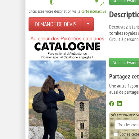
Voir sur Evane
Choisissez votre destination via la
carte interactive
Descripti
DEMANDE DE DEVIS
Découvrez Istanb
tombes royales à
Circuit à person
Voir sur Evane
Partagez cet
Une autre façon
aussi de partager
Cochez cette