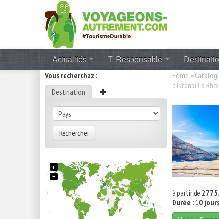
Actualités
T. Responsable
Destinati
Vous recherchez :
Home
»
Catalog
d'Istanbul à Rho
Destination
Rechercher
+
−
à partir de
2775.
Durée : 10 jour