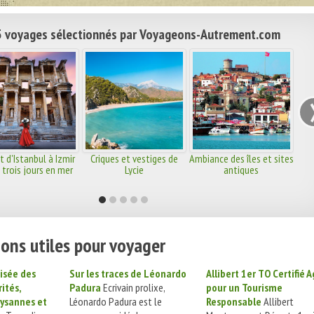
 voyages sélectionnés par Voyageons-Autrement.com
it d'Istanbul à Izmir
Criques et vestiges de
Ambiance des îles et sites
 trois jours en mer
Lycie
antiques
ons utiles pour voyager
isée des
Sur les traces de Léonardo
Allibert 1er TO Certifié A
rités,
Padura
Ecrivain prolixe,
pour un Tourisme
aysannes et
Léonardo Padura est le
Responsable
Allibert