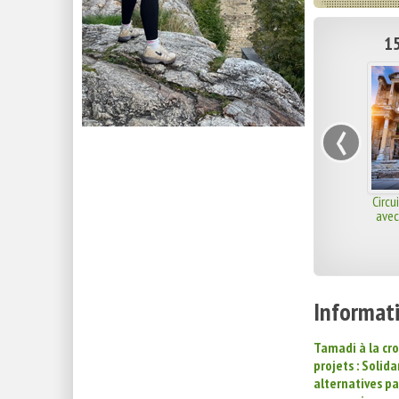
15
‹
Circu
avec
Informati
Tamadi à la cro
projets : Solida
alternatives p