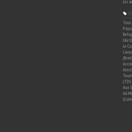
Les a
DE
Tous 
Paysa
Refug
L'Air
Le Co
Cany
(Brei
Acco
élect
Tour
(TDS 
Aux 
Ad Mo
(Colm