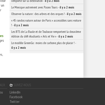
Tour
l’emporte sur la destination
-
il y a 2 mois
r un
Le Mexique autrement avec Paseo Tours
-
il y a 2 mois
r
Observer la nature : des arbres et des orques !
-
il y a 2 mois
« 45 randos nature autour de Paris » accessibles sans voiture
!
-
il y a 2 mois
Les BTS de La Baule et de Toulouse remportent la deuxième
res
édition du défi étudiants « Arts et Vie »
-
il y a 2 mois
ges
Le modèle GreenGo : moins de carbone, plus de plaisir !
-
il y a 2 mois
es,
GAUX
SUIVEZ-NOUS
hou
LinkedIn
Facebook
Twitter