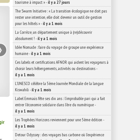
tourisme à impact »
-
il y a 27 jours
The Swarm Initiative : « La transition écologique ne doit pas
rester une intention, elle doit devenir un outil de gestion
pour les hôtels »
-
il y a 1 mois
La Corrèze, un département unique à (re)découvrir
absolument !
-
il y a 1 mois
›
Idée Nomade : faire du voyage de groupe une expérience
humaine
-
il y a 1 mois
Ces labels et certifications AFNOR qui aident les voyageurs à
choisir leurs hébergements, activités ou destinations
-
il y a 1 mois
L’UNESCO célèbre la 5ème Journée Mondiale de la langue
Kiswahili
-
il y a 1 mois
Label Emmaüs fête ses dix ans : l’improbable pari qui a fait
entrer l’économie solidaire dans l’ère du numérique
-
il y a 1 mois
Les Trophées Horizons reviennent pour une 5ème édition
-
gir
il y a 1 mois
Detour Odyssey : des voyages bas carbone où l’expérience