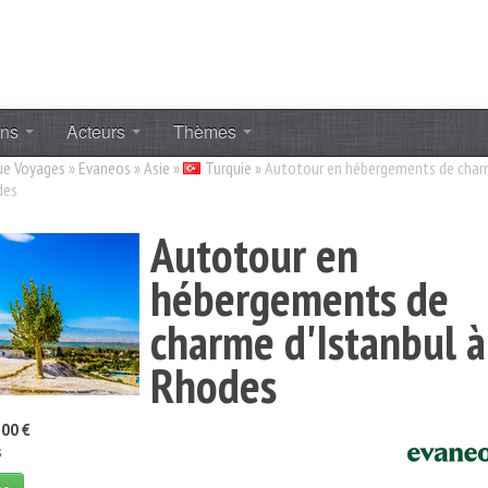
ons
Acteurs
Thèmes
ue Voyages
»
Evaneos
»
Asie
»
Turquie
»
Autotour en hébergements de cha
des
Autotour en
hébergements de
charme d'Istanbul à
Rhodes
00 €
s