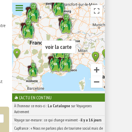
ntre
voir la carte
st
L'ACTU EN CONTINU
À l'honneur ce mois-ci :
La Catalogne
sur Voyageons
Autrement
Voyage sur-mesure : ce qui change vraiment
-
il y a 16 jours
Capfrance : « Nous ne parlons plus de tourisme social mais de