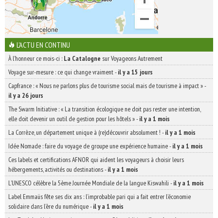
L'ACTU EN CONTINU
À l'honneur ce mois-ci :
La Catalogne
sur Voyageons Autrement
Voyage sur-mesure : ce qui change vraiment
-
il y a 15 jours
Capfrance : « Nous ne parlons plus de tourisme social mais de tourisme à impact »
-
il y a 26 jours
The Swarm Initiative : « La transition écologique ne doit pas rester une intention,
elle doit devenir un outil de gestion pour les hôtels »
-
il y a 1 mois
La Corrèze, un département unique à (re)découvrir absolument !
-
il y a 1 mois
Idée Nomade : faire du voyage de groupe une expérience humaine
-
il y a 1 mois
Ces labels et certifications AFNOR qui aident les voyageurs à choisir leurs
hébergements, activités ou destinations
-
il y a 1 mois
L’UNESCO célèbre la 5ème Journée Mondiale de la langue Kiswahili
-
il y a 1 mois
Label Emmaüs fête ses dix ans : l’improbable pari qui a fait entrer l’économie
solidaire dans l’ère du numérique
-
il y a 1 mois