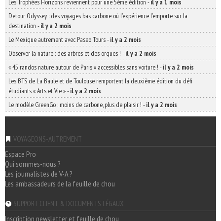
Les Trophées Horizons reviennent pour une 5ème édition
-
il y a 1 mois
Detour Odyssey : des voyages bas carbone où l’expérience l’emporte sur la
destination
-
il y a 2 mois
Le Mexique autrement avec Paseo Tours
-
il y a 2 mois
Observer la nature : des arbres et des orques !
-
il y a 2 mois
« 45 randos nature autour de Paris » accessibles sans voiture !
-
il y a 2 mois
Les BTS de La Baule et de Toulouse remportent la deuxième édition du défi
étudiants « Arts et Vie »
-
il y a 2 mois
Le modèle GreenGo : moins de carbone, plus de plaisir !
-
il y a 2 mois
VOYAGEONS-AUTREMENT
Espace Pro
Qui sommes-nous ?
Les journalistes de V-A ?
Les ambassadeurs de la feuille de chou
SUPPORT CLIENT & DOCUMENTS LÉGAUX
Inscription newsletter et feuille de chou