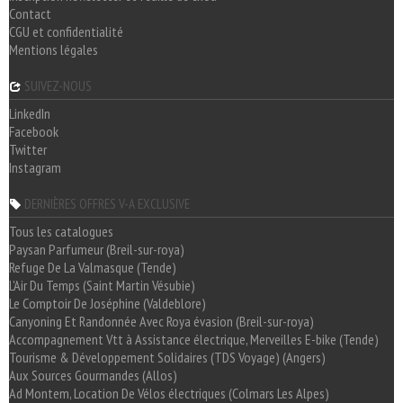
Contact
CGU et confidentialité
Mentions légales
SUIVEZ-NOUS
LinkedIn
Facebook
Twitter
Instagram
DERNIÈRES OFFRES V-A EXCLUSIVE
Tous les catalogues
Paysan Parfumeur (Breil-sur-roya)
Refuge De La Valmasque (Tende)
L'Air Du Temps (Saint Martin Vésubie)
Le Comptoir De Joséphine (Valdeblore)
Canyoning Et Randonnée Avec Roya évasion (Breil-sur-roya)
Accompagnement Vtt à Assistance électrique, Merveilles E-bike (Tende)
Tourisme & Développement Solidaires (TDS Voyage) (Angers)
Aux Sources Gourmandes (Allos)
Ad Montem, Location De Vélos électriques (Colmars Les Alpes)