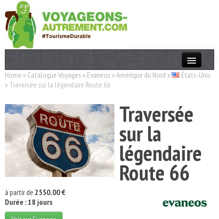
Home
»
Catalogue Voyages
»
Evaneos
»
Amérique du Nord
»
États-Unis
Actualités
»
Traversée sur la légendaire Route 66
T. Responsable
Traversée
Destinations
sur la
Acteurs
légendaire
Thèmes
Route 66
OK
à partir de
2550.00 €
Durée : 18 jours