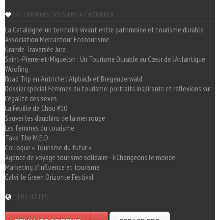
LES DERNIERS DOSSIERS A L'HONNEUR
La Catalogne, un territoire vivant entre patrimoine et tourisme durable
Association Mercantour Ecotourisme
Grande Traversée Jura
Saint-Pierre-et-Miquelon : Un Tourisme Durable au Cœur de l'Atlantique
Woofing
Road Trip en Autriche : Alpbach et Bregenzerwald
Dossier spécial Femmes du tourisme: portraits inspirants et réflexions sur
l'égalité des sexes
La Feuille de Chou #10
Sauver les dauphins de la mer rouge
Les femmes du tourisme
Take The M.E.D
Colloque « Tourisme du futur »
Agence de voyage tourisme solidaire - EChangeons le monde
Marketing d'influence et tourisme
Calvi, le Green Orizonte Festival
LIENS UTILES