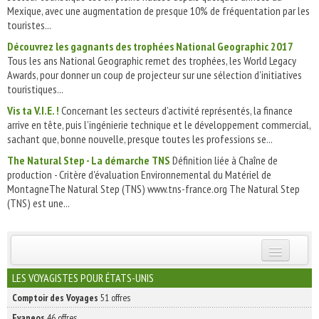
Mexique, avec une augmentation de presque 10% de fréquentation par les
touristes...
Découvrez les gagnants des trophées National Geographic 2017
Tous les ans National Geographic remet des trophées, les World Legacy
Awards, pour donner un coup de projecteur sur une sélection d'initiatives
touristiques...
Vis ta V.I.E. !
Concernant les secteurs d’activité représentés, la finance
arrive en tête, puis l’ingénierie technique et le développement commercial,
sachant que, bonne nouvelle, presque toutes les professions se...
The Natural Step - La démarche TNS
Définition liée à Chaîne de
production - Critère d'évaluation Environnemental du Matériel de
MontagneThe Natural Step (TNS) www.tns-france.org The Natural Step
(TNS) est une...
INSCRIVEZ-VOUS | ABONNEZ-VOUS
LES VOYAGISTES POUR ÉTATS-UNIS
Comptoir des Voyages
51 offres
Evaneos
46 offres