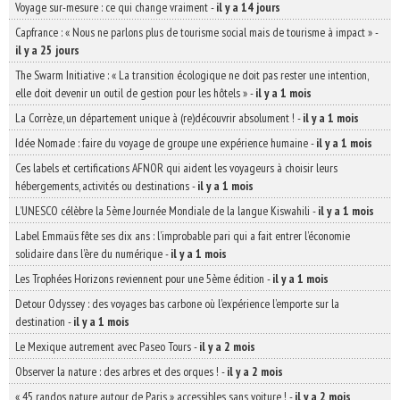
Voyage sur-mesure : ce qui change vraiment
-
il y a 14 jours
Capfrance : « Nous ne parlons plus de tourisme social mais de tourisme à impact »
-
il y a 25 jours
The Swarm Initiative : « La transition écologique ne doit pas rester une intention,
elle doit devenir un outil de gestion pour les hôtels »
-
il y a 1 mois
La Corrèze, un département unique à (re)découvrir absolument !
-
il y a 1 mois
Idée Nomade : faire du voyage de groupe une expérience humaine
-
il y a 1 mois
Ces labels et certifications AFNOR qui aident les voyageurs à choisir leurs
hébergements, activités ou destinations
-
il y a 1 mois
L’UNESCO célèbre la 5ème Journée Mondiale de la langue Kiswahili
-
il y a 1 mois
Label Emmaüs fête ses dix ans : l’improbable pari qui a fait entrer l’économie
solidaire dans l’ère du numérique
-
il y a 1 mois
Les Trophées Horizons reviennent pour une 5ème édition
-
il y a 1 mois
Detour Odyssey : des voyages bas carbone où l’expérience l’emporte sur la
destination
-
il y a 1 mois
Le Mexique autrement avec Paseo Tours
-
il y a 2 mois
Observer la nature : des arbres et des orques !
-
il y a 2 mois
« 45 randos nature autour de Paris » accessibles sans voiture !
-
il y a 2 mois