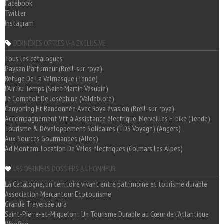
Facebook
Twitter
Instagram
DERNIÈRES OFFRES V-A EXCLUSIVE
Tous les catalogues
Paysan Parfumeur (Breil-sur-roya)
Refuge De La Valmasque (Tende)
L'Air Du Temps (Saint Martin Vésubie)
Le Comptoir De Joséphine (Valdeblore)
Canyoning Et Randonnée Avec Roya évasion (Breil-sur-roya)
Accompagnement Vtt à Assistance électrique, Merveilles E-bike (Tende)
Tourisme & Développement Solidaires (TDS Voyage) (Angers)
Aux Sources Gourmandes (Allos)
Ad Montem, Location De Vélos électriques (Colmars Les Alpes)
LES DERNIERS DOSSIERS A L'HONNEUR
La Catalogne, un territoire vivant entre patrimoine et tourisme durable
Association Mercantour Ecotourisme
Grande Traversée Jura
Saint-Pierre-et-Miquelon : Un Tourisme Durable au Cœur de l'Atlantique