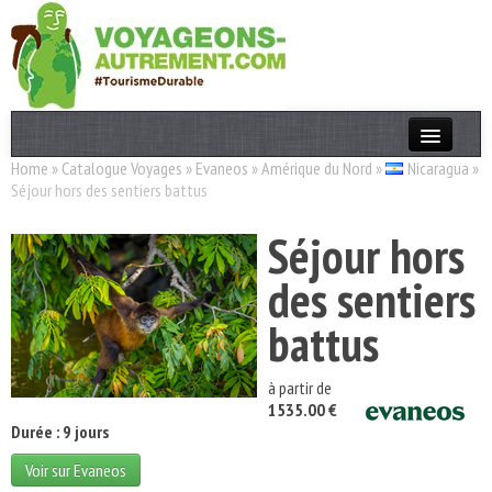
Home
»
Catalogue Voyages
»
Evaneos
»
Amérique du Nord
»
Nicaragua
»
Actualités
Séjour hors des sentiers battus
T. Responsable
Séjour hors
Destinations
des sentiers
Acteurs
battus
Thèmes
à partir de
OK
1535.00 €
Durée : 9 jours
Voir sur Evaneos