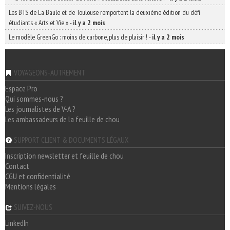
Les BTS de La Baule et de Toulouse remportent la deuxième édition du défi
étudiants « Arts et Vie »
-
il y a 2 mois
Le modèle GreenGo : moins de carbone, plus de plaisir !
-
il y a 2 mois
VOYAGEONS-AUTREMENT
Espace Pro
Qui sommes-nous ?
Les journalistes de V-A ?
Les ambassadeurs de la feuille de chou
SUPPORT CLIENT & DOCUMENTS LÉGAUX
Inscription newsletter et feuille de chou
Contact
CGU et confidentialité
Mentions légales
SUIVEZ-NOUS
LinkedIn