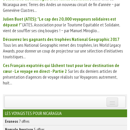
Nicaragua avec Terres des Andes un nouveau circuit de fin d'année ~ par
Geneviève Clastres...
Julien Buot (ATES): "Le cap des 20,000 voyageurs solidaires est
dépassé !”
L'ATES, Association pour le Tourisme Equitable et Solidaire,
vient de souffler ses cinq bougies ! ~ par Manuel Miroglio...
Découvrez les gagnants des trophées National Geographic 2017
Tous les ans National Geographic remet des trophées, les World Legacy
Awards, pour donner un coup de projecteur sur une sélection d'initiatives
touristiques...
Ces Français expatriés qui lâchent tout pour leur destination de
cœur - Le voyage en direct - Partie 2
Sur les dix derniers articles de
présentation d’agences de voyage réalisés sur Voyageons autrement,
huit...
INSCRIVEZ-VOUS | ABONNEZ-VOUS
LES VOYAGISTES POUR NICARAGUA
Evaneos
7 offres
Nomade Aventure
5 offres