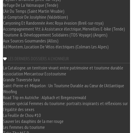
Refuge De La Valmasque (Tende)
L'Air Du Temps (Saint Martin Vésubie)
Le Comptoir De Joséphine (Valdeblore)
Canyoning Et Randonnée Avec Roya évasion (Breil-sur-roya)
Accompagnement Vtt à Assistance électrique, Merveilles E-bike (Tende)
Tourisme & Développement Solidaires (TDS Voyage) (Angers)
Aux Sources Gourmandes (Allos)
Ad Montem, Location De Vélos électriques (Colmars Les Alpes)
LES DERNIERS DOSSIERS A L'HONNEUR
La Catalogne, un territoire vivant entre patrimoine et tourisme durable
Association Mercantour Ecotourisme
Grande Traversée Jura
Saint-Pierre-et-Miquelon : Un Tourisme Durable au Cœur de l'Atlantique
Woofing
Road Trip en Autriche : Alpbach et Bregenzerwald
Dossier spécial Femmes du tourisme: portraits inspirants et réflexions sur
l'égalité des sexes
La Feuille de Chou #10
Sauver les dauphins de la mer rouge
Les femmes du tourisme