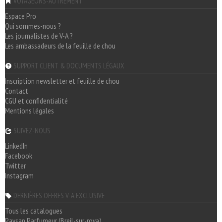
VOYAGEONS-AUTREMENT
Espace Pro
Qui sommes-nous ?
Les journalistes de V-A ?
Les ambassadeurs de la feuille de chou
SUPPORT CLIENT & DOCUMENTS LÉGAUX
Inscription newsletter et feuille de chou
Contact
CGU et confidentialité
Mentions légales
SUIVEZ-NOUS
LinkedIn
Facebook
Twitter
Instagram
DERNIÈRES OFFRES V-A EXCLUSIVE
Tous les catalogues
Paysan Parfumeur (Breil-sur-roya)