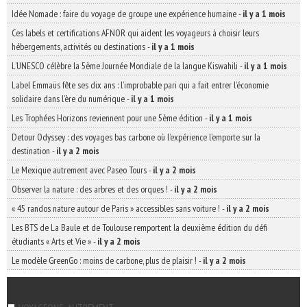
Idée Nomade : faire du voyage de groupe une expérience humaine
-
il y a 1 mois
Ces labels et certifications AFNOR qui aident les voyageurs à choisir leurs
hébergements, activités ou destinations
-
il y a 1 mois
L’UNESCO célèbre la 5ème Journée Mondiale de la langue Kiswahili
-
il y a 1 mois
Label Emmaüs fête ses dix ans : l’improbable pari qui a fait entrer l’économie
solidaire dans l’ère du numérique
-
il y a 1 mois
Les Trophées Horizons reviennent pour une 5ème édition
-
il y a 1 mois
Detour Odyssey : des voyages bas carbone où l’expérience l’emporte sur la
destination
-
il y a 2 mois
Le Mexique autrement avec Paseo Tours
-
il y a 2 mois
Observer la nature : des arbres et des orques !
-
il y a 2 mois
« 45 randos nature autour de Paris » accessibles sans voiture !
-
il y a 2 mois
Les BTS de La Baule et de Toulouse remportent la deuxième édition du défi
étudiants « Arts et Vie »
-
il y a 2 mois
Le modèle GreenGo : moins de carbone, plus de plaisir !
-
il y a 2 mois