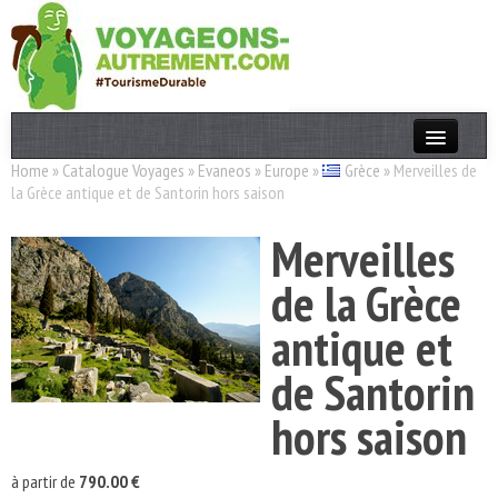
Home
»
Catalogue Voyages
»
Evaneos
»
Europe
»
Grèce
»
Merveilles de
Actualités
la Grèce antique et de Santorin hors saison
T. Responsable
Merveilles
Destinations
de la Grèce
Acteurs
antique et
Thèmes
de Santorin
OK
hors saison
à partir de
790.00 €