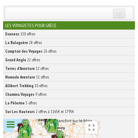
INSCRIVEZ-VOUS | ABONNEZ-VOUS
LES VOYAGISTES POUR GRÈCE
Evaneos
130 offres
La Balaguère
28 offres
Comptoir des Voyages
26 offres
Grand Angle
22 offres
Terres d'Aventure
12 offres
Nomade Aventure
11 offres
Allibert Trekking
10 offres
Chamina Voyages
9 offres
La Pèlerine
5 offres
Sur Les Hauteurs
2 offres à 1165€ et 1795€