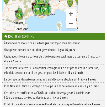
L'ACTU EN CONTINU
À l'honneur ce mois-ci :
La Catalogne
sur Voyageons Autrement
Voyage sur-mesure : ce qui change vraiment
-
il y a 16 jours
Capfrance : « Nous ne parlons plus de tourisme social mais de tourisme à impact »
-
il y a 27 jours
The Swarm Initiative : « La transition écologique ne doit pas rester une intention,
elle doit devenir un outil de gestion pour les hôtels »
-
il y a 1 mois
La Corrèze, un département unique à (re)découvrir absolument !
-
il y a 1 mois
Idée Nomade : faire du voyage de groupe une expérience humaine
-
il y a 1 mois
Ces labels et certifications AFNOR qui aident les voyageurs à choisir leurs
hébergements, activités ou destinations
-
il y a 1 mois
L’UNESCO célèbre la 5ème Journée Mondiale de la langue Kiswahili
-
il y a 1 mois