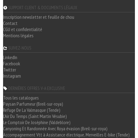
SUPPORT CLIENT & DOCUMENTS LÉGAUX
Inscription newsletter et feuille de chou
Contact
CGU et confidentialité
Mentions légales
SUIVEZ-NOUS
LinkedIn
Facebook
Twitter
Instagram
DERNIÈRES OFFRES V-A EXCLUSIVE
Tous les catalogues
Paysan Parfumeur (Breil-sur-roya)
Refuge De La Valmasque (Tende)
L'Air Du Temps (Saint Martin Vésubie)
Le Comptoir De Joséphine (Valdeblore)
Canyoning Et Randonnée Avec Roya évasion (Breil-sur-roya)
Accompagnement Vtt à Assistance électrique, Merveilles E-bike (Tende)