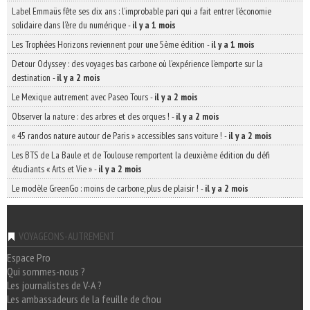
Label Emmaüs fête ses dix ans : l’improbable pari qui a fait entrer l’économie
solidaire dans l’ère du numérique
-
il y a 1 mois
Les Trophées Horizons reviennent pour une 5ème édition
-
il y a 1 mois
Detour Odyssey : des voyages bas carbone où l’expérience l’emporte sur la
destination
-
il y a 2 mois
Le Mexique autrement avec Paseo Tours
-
il y a 2 mois
Observer la nature : des arbres et des orques !
-
il y a 2 mois
« 45 randos nature autour de Paris » accessibles sans voiture !
-
il y a 2 mois
Les BTS de La Baule et de Toulouse remportent la deuxième édition du défi
étudiants « Arts et Vie »
-
il y a 2 mois
Le modèle GreenGo : moins de carbone, plus de plaisir !
-
il y a 2 mois
VOYAGEONS-AUTREMENT
Espace Pro
Qui sommes-nous ?
Les journalistes de V-A ?
Les ambassadeurs de la feuille de chou