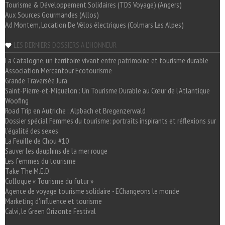
Tourisme & Développement Solidaires (TDS Voyage) (Angers)
Aux Sources Gourmandes (Allos)
Ad Montem, Location De Vélos électriques (Colmars Les Alpes)
LES DERNIERS DOSSIERS A L'HONNEUR
La Catalogne, un territoire vivant entre patrimoine et tourisme durable
Association Mercantour Ecotourisme
Grande Traversée Jura
Saint-Pierre-et-Miquelon : Un Tourisme Durable au Cœur de l'Atlantique
Woofing
Road Trip en Autriche : Alpbach et Bregenzerwald
Dossier spécial Femmes du tourisme: portraits inspirants et réflexions sur
l'égalité des sexes
La Feuille de Chou #10
Sauver les dauphins de la mer rouge
Les femmes du tourisme
Take The M.E.D
Colloque « Tourisme du futur »
Agence de voyage tourisme solidaire - EChangeons le monde
Marketing d'influence et tourisme
Calvi, le Green Orizonte Festival