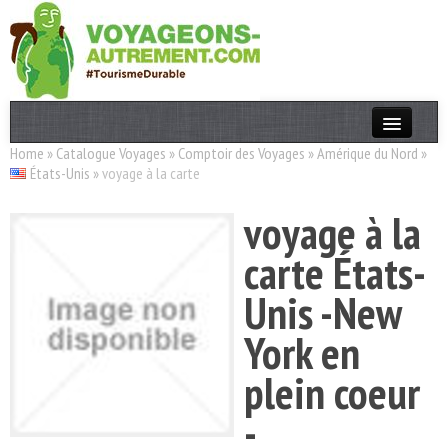
Home
»
Catalogue Voyages
»
Comptoir des Voyages
»
Amérique du Nord
»
Actualités
États-Unis
»
voyage à la carte
T. Responsable
voyage à la
Destinations
carte États-
Acteurs
Unis -New
Thèmes
York en
OK
plein coeur
-