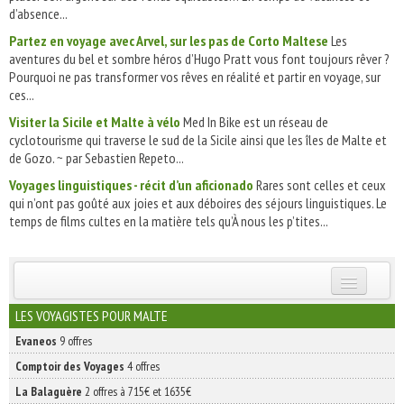
d’absence...
Partez en voyage avec Arvel, sur les pas de Corto Maltese
Les
aventures du bel et sombre héros d’Hugo Pratt vous font toujours rêver ?
Pourquoi ne pas transformer vos rêves en réalité et partir en voyage, sur
ces...
Visiter la Sicile et Malte à vélo
Med In Bike est un réseau de
cyclotourisme qui traverse le sud de la Sicile ainsi que les îles de Malte et
de Gozo. ~ par Sebastien Repeto...
Voyages linguistiques - récit d’un aficionado
Rares sont celles et ceux
qui n’ont pas goûté aux joies et aux déboires des séjours linguistiques. Le
temps de films cultes en la matière tels qu’À nous les p’tites...
INSCRIVEZ-VOUS | ABONNEZ-VOUS
LES VOYAGISTES POUR MALTE
Evaneos
9 offres
Comptoir des Voyages
4 offres
La Balaguère
2 offres à 715€ et 1635€