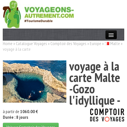
Home
»
Catalogue Voyages
»
Comptoir des Voyages
»
Europe
»
Malte
»
Actualités
voyage à la carte
T. Responsable
voyage à la
Destinations
carte Malte
Acteurs
-Gozo
Thèmes
l'idyllique -
OK
à partir de
1060.00 €
Durée : 8 jours