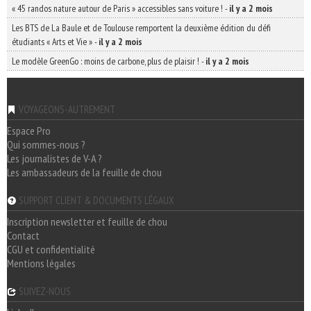
« 45 randos nature autour de Paris » accessibles sans voiture !
-
il y a 2 mois
Les BTS de La Baule et de Toulouse remportent la deuxième édition du défi
étudiants « Arts et Vie »
-
il y a 2 mois
Le modèle GreenGo : moins de carbone, plus de plaisir !
-
il y a 2 mois
VOYAGEONS-AUTREMENT
Espace Pro
Qui sommes-nous ?
Les journalistes de V-A ?
Les ambassadeurs de la feuille de chou
SUPPORT CLIENT & DOCUMENTS LÉGAUX
Inscription newsletter et feuille de chou
Contact
CGU et confidentialité
Mentions légales
SUIVEZ-NOUS