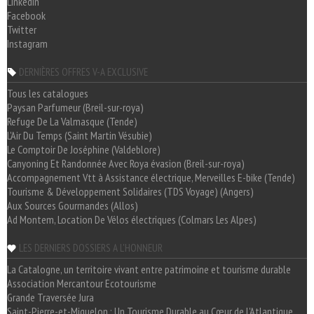
LinkedIn
Facebook
Twitter
Instagram
DERNIÈRES OFFRES V-A EXCLUSIVE
Tous les catalogues
Paysan Parfumeur (Breil-sur-roya)
Refuge De La Valmasque (Tende)
L'Air Du Temps (Saint Martin Vésubie)
Le Comptoir De Joséphine (Valdeblore)
Canyoning Et Randonnée Avec Roya évasion (Breil-sur-roya)
Accompagnement Vtt à Assistance électrique, Merveilles E-bike (Tende)
Tourisme & Développement Solidaires (TDS Voyage) (Angers)
Aux Sources Gourmandes (Allos)
Ad Montem, Location De Vélos électriques (Colmars Les Alpes)
LES DERNIERS DOSSIERS A L'HONNEUR
La Catalogne, un territoire vivant entre patrimoine et tourisme durable
Association Mercantour Ecotourisme
Grande Traversée Jura
Saint-Pierre-et-Miquelon : Un Tourisme Durable au Cœur de l'Atlantique