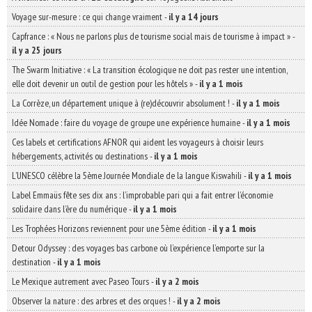
Voyage sur-mesure : ce qui change vraiment
-
il y a 14 jours
Capfrance : « Nous ne parlons plus de tourisme social mais de tourisme à impact »
-
il y a 25 jours
The Swarm Initiative : « La transition écologique ne doit pas rester une intention,
elle doit devenir un outil de gestion pour les hôtels »
-
il y a 1 mois
La Corrèze, un département unique à (re)découvrir absolument !
-
il y a 1 mois
Idée Nomade : faire du voyage de groupe une expérience humaine
-
il y a 1 mois
Ces labels et certifications AFNOR qui aident les voyageurs à choisir leurs
hébergements, activités ou destinations
-
il y a 1 mois
L’UNESCO célèbre la 5ème Journée Mondiale de la langue Kiswahili
-
il y a 1 mois
Label Emmaüs fête ses dix ans : l’improbable pari qui a fait entrer l’économie
solidaire dans l’ère du numérique
-
il y a 1 mois
Les Trophées Horizons reviennent pour une 5ème édition
-
il y a 1 mois
Detour Odyssey : des voyages bas carbone où l’expérience l’emporte sur la
destination
-
il y a 1 mois
Le Mexique autrement avec Paseo Tours
-
il y a 2 mois
Observer la nature : des arbres et des orques !
-
il y a 2 mois