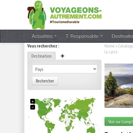
Actualités
T. Responsable
Destinati
Vous recherchez :
Home
»
Catalog
la carte
Destination
Rechercher
+
−
Voir sur Compt