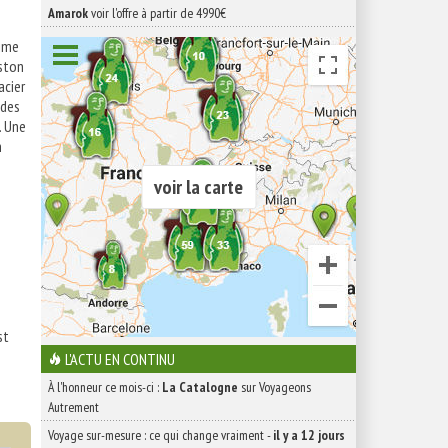
Amarok
voir l'offre à partir de 4990€
aime
oston
acier
 des
. Une
n
voir la carte
st
L'ACTU EN CONTINU
À l'honneur ce mois-ci :
La Catalogne
sur Voyageons
Autrement
Voyage sur-mesure : ce qui change vraiment
-
il y a 12 jours