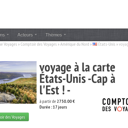
ons
Acteurs
Thèmes
ue Voyages
»
Comptoir des Voyages
»
Amérique du Nord
»
États-Unis
»
voyag
voyage à la carte
États-Unis -Cap à
l'Est ! -
à partir de
2750.00 €
Durée : 17 jours
oir des Voyages