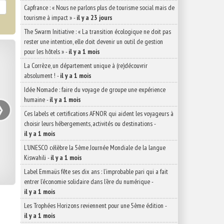
Capfrance : « Nous ne parlons plus de tourisme social mais de
tourisme à impact »
-
il y a 23 jours
The Swarm Initiative : « La transition écologique ne doit pas
rester une intention, elle doit devenir un outil de gestion
pour les hôtels »
-
il y a 1 mois
La Corrèze, un département unique à (re)découvrir
absolument !
-
il y a 1 mois
Idée Nomade : faire du voyage de groupe une expérience
›
humaine
-
il y a 1 mois
Ces labels et certifications AFNOR qui aident les voyageurs à
choisir leurs hébergements, activités ou destinations
-
il y a 1 mois
L’UNESCO célèbre la 5ème Journée Mondiale de la langue
Kiswahili
-
il y a 1 mois
Label Emmaüs fête ses dix ans : l’improbable pari qui a fait
entrer l’économie solidaire dans l’ère du numérique
-
il y a 1 mois
Les Trophées Horizons reviennent pour une 5ème édition
-
il y a 1 mois