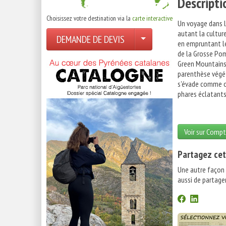
Descripti
Choisissez votre destination via la
carte interactive
Un voyage dans l
autant la cultur
DEMANDE DE DEVIS
en empruntant le
de la Grosse Pom
Green Mountains,
parenthèse végéta
s'évade comme on
phares éclatants
Voir sur Compt
Partagez cet
Une autre façon
aussi de partager