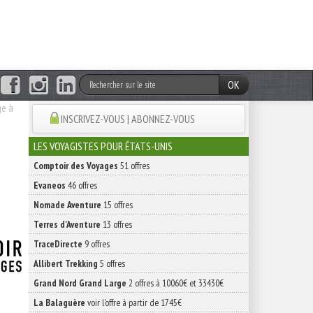
OK
e à
INSCRIVEZ-VOUS | ABONNEZ-VOUS
LES VOYAGISTES POUR ÉTATS-UNIS
Comptoir des Voyages
51 offres
Evaneos
46 offres
Nomade Aventure
15 offres
Terres d'Aventure
13 offres
TraceDirecte
9 offres
Allibert Trekking
5 offres
Grand Nord Grand Large
2 offres à 10060€ et 33430€
La Balaguère
voir l'offre à partir de 1745€