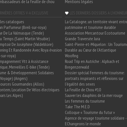
mbassadeurs de la feuille de chou
Mentions légales
RNIÈRES OFFRES V-A EXCLUSIVE
LES DERNIERS DOSSIERS A L'HONNEU
les catalogues
La Catalogne, un territoire vivant entr
n Parfumeur (Breil-sur-roya)
patrimoine et tourisme durable
e De La Valmasque (Tende)
Association Mercantour Ecotourisme
 Du Temps (Saint Martin Vésubie)
Grande Traversée Jura
mptoir De Joséphine (Valdeblore)
Saint-Pierre-et-Miquelon : Un Tourism
oning Et Randonnée Avec Roya évasion
Durable au Cœur de l'Atlantique
l-sur-roya)
Woofing
mpagnement Vtt à Assistance
Road Trip en Autriche : Alpbach et
rique, Merveilles E-bike (Tende)
Bregenzerwald
isme & Développement Solidaires
Dossier spécial Femmes du tourisme:
Voyage) (Angers)
portraits inspirants et réflexions sur
Sources Gourmandes (Allos)
l'égalité des sexes
ntem, Location De Vélos électriques
La Feuille de Chou #10
ars Les Alpes)
Sauver les dauphins de la mer rouge
Les femmes du tourisme
Take The M.E.D
Colloque « Tourisme du futur »
Agence de voyage tourisme solidaire -
EChangeons le monde