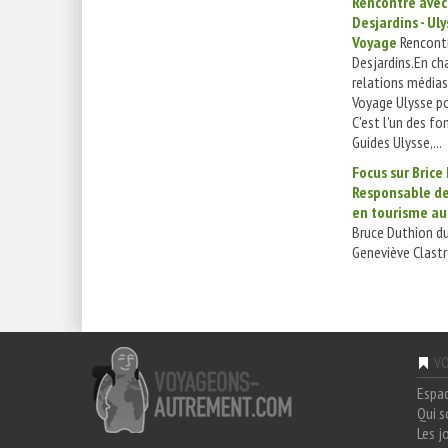
Rencontre avec
Desjardins - Uly
Voyage
Rencontr
Desjardins.En ch
relations médias
Voyage Ulysse po
C'est l'un des f
Guides Ulysse,...
Focus sur Brice
Responsable de
en tourisme a
Bruce Duthion d
Geneviève Clastre
VO
Espa
Qui 
Les j