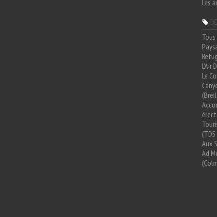
Les a
DE
Tous 
Paysa
Refug
L'Air
Le Co
Cany
(Brei
Acco
élect
Tour
(TDS 
Aux 
Ad Mo
(Colm