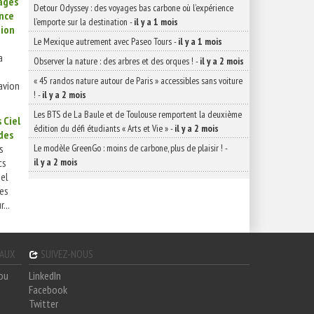
yages
Detour Odyssey : des voyages bas carbone où l’expérience
ence
l’emporte sur la destination
-
il y a 1 mois
tion
Le Mexique autrement avec Paseo Tours
-
il y a 1 mois
a
Observer la nature : des arbres et des orques !
-
il y a 2 mois
« 45 randos nature autour de Paris » accessibles sans voiture
avion
!
-
il y a 2 mois
Les BTS de La Baule et de Toulouse remportent la deuxième
 Ciel
édition du défi étudiants « Arts et Vie »
-
il y a 2 mois
 des
Le modèle GreenGo : moins de carbone, plus de plaisir !
-
s
il y a 2 mois
cs
iel
des
...
GAUX
SUIVEZ-NOUS
hou
LinkedIn
Facebook
Twitter