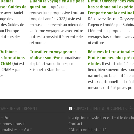
 Daniel
Quand le voyage en Asie pose
Detour Odyssey : des vo
sse : Guides de
question...
Après une
bas carbone où l’expéri
e avec Daniel
réouverture progressive tout au
l’emporte sur la destina
arge des
long de l’année 2022, l’Asie est
Découvrez Detour Odyssey,
 des Guides de
en passe de revenir au mieux de
l'agence fondée par Sabrin
ur l'Europe.
sa forme voyageuse avec entre
Clément qui propose des
ondateurs des
autres la possibilité récente de
voyages bas carbone sans 
retourner...
ni voiture....
 Duthion -
Travailler en voyageant :
Réserves Internationales
s formations
réaliser son rêve
nomadisme
Etoilé : un peu plus près
u CNAM
Qui est
digital et workation ~ par
étoiles
Il est attribué à de
u CNAM ~ par
Elisabeth Blanchet...
lieux, bien souvent des par
s...
naturels, où la qualité de c
est exceptionnelle et où 
mesures ont été prises pour
YAGEONS-AUTREMENT
SUPPORT CLIENT & DOCUMENTS LÉ
ce Pro
Inscription newsletter et feuille de c
sommes-nous ?
Contact
ournalistes de V-A ?
CGU et confidentialité