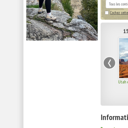
Cochez cette
15
‹
Utah e
Informati