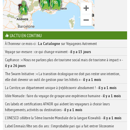
L'ACTU EN CONTINU
À l'honneur ce mois-ci :
La Catalogne
sur Voyageons Autrement
Voyage sur-mesure : ce qui change vraiment
-
il y a 15 jours
Capfrance : « Nous ne parlons plus de tourisme social mais de tourisme à impact »
-
il y a 26 jours
The Swarm Initiative : « La transition écologique ne doit pas rester une intention,
elle doit devenir un outil de gestion pour les hôtels »
-
il y a 1 mois
La Corrèze, un département unique à (re)découvrir absolument !
-
il y a 1 mois
Idée Nomade : faire du voyage de groupe une expérience humaine
-
il y a 1 mois
Ces labels et certifications AFNOR qui aident les voyageurs à choisir leurs
hébergements, activités ou destinations
-
il y a 1 mois
L’UNESCO célèbre la 5ème Journée Mondiale de la langue Kiswahili
-
il y a 1 mois
Label Emmaüs fête ses dix ans : l’improbable pari qui a fait entrer l’économie