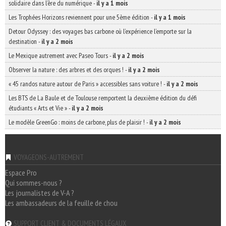
solidaire dans l’ère du numérique
-
il y a 1 mois
Les Trophées Horizons reviennent pour une 5ème édition
-
il y a 1 mois
Detour Odyssey : des voyages bas carbone où l’expérience l’emporte sur la
destination
-
il y a 2 mois
Le Mexique autrement avec Paseo Tours
-
il y a 2 mois
Observer la nature : des arbres et des orques !
-
il y a 2 mois
« 45 randos nature autour de Paris » accessibles sans voiture !
-
il y a 2 mois
Les BTS de La Baule et de Toulouse remportent la deuxième édition du défi
étudiants « Arts et Vie »
-
il y a 2 mois
Le modèle GreenGo : moins de carbone, plus de plaisir !
-
il y a 2 mois
VOYAGEONS-AUTREMENT
Espace Pro
Qui sommes-nous ?
Les journalistes de V-A ?
Les ambassadeurs de la feuille de chou
SUPPORT CLIENT & DOCUMENTS LÉGAUX