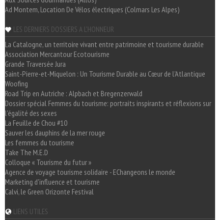
Ad Montem, Location De Vélos électriques (Colmars Les Alpes)
LES DERNIERS DOSSIERS A L'HONNEUR
La Catalogne, un territoire vivant entre patrimoine et tourisme durable
Association Mercantour Ecotourisme
Grande Traversée Jura
Saint-Pierre-et-Miquelon : Un Tourisme Durable au Cœur de l'Atlantique
Woofing
Road Trip en Autriche : Alpbach et Bregenzerwald
Dossier spécial Femmes du tourisme: portraits inspirants et réflexions sur
l'égalité des sexes
La Feuille de Chou #10
Sauver les dauphins de la mer rouge
Les femmes du tourisme
Take The M.E.D
Colloque « Tourisme du futur »
Agence de voyage tourisme solidaire - EChangeons le monde
Marketing d'influence et tourisme
Calvi, le Green Orizonte Festival
LIENS UTILES