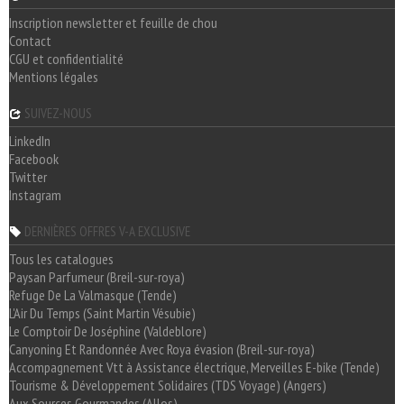
Inscription newsletter et feuille de chou
Contact
CGU et confidentialité
Mentions légales
SUIVEZ-NOUS
LinkedIn
Facebook
Twitter
Instagram
DERNIÈRES OFFRES V-A EXCLUSIVE
Tous les catalogues
Paysan Parfumeur (Breil-sur-roya)
Refuge De La Valmasque (Tende)
L'Air Du Temps (Saint Martin Vésubie)
Le Comptoir De Joséphine (Valdeblore)
Canyoning Et Randonnée Avec Roya évasion (Breil-sur-roya)
Accompagnement Vtt à Assistance électrique, Merveilles E-bike (Tende)
Tourisme & Développement Solidaires (TDS Voyage) (Angers)
Aux Sources Gourmandes (Allos)