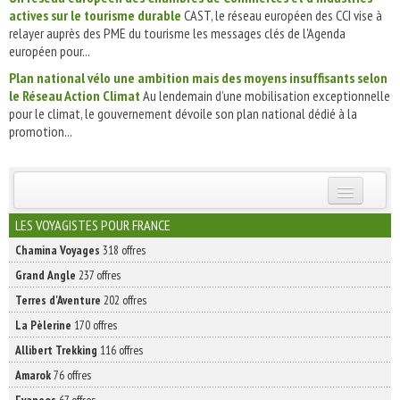
actives sur le tourisme durable
CAST, le réseau européen des CCI vise à
relayer auprès des PME du tourisme les messages clés de l'Agenda
européen pour...
Plan national vélo une ambition mais des moyens insuffisants selon
le Réseau Action Climat
Au lendemain d’une mobilisation exceptionnelle
pour le climat, le gouvernement dévoile son plan national dédié à la
promotion...
INSCRIVEZ-VOUS | ABONNEZ-VOUS
LES VOYAGISTES POUR FRANCE
Chamina Voyages
318 offres
Grand Angle
237 offres
Terres d'Aventure
202 offres
La Pèlerine
170 offres
Allibert Trekking
116 offres
Amarok
76 offres